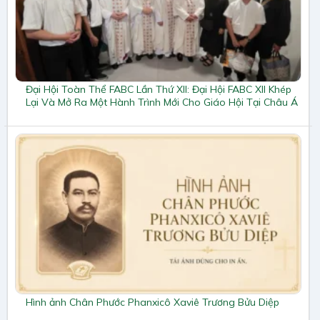
Đại Hội Toàn Thể FABC Lần Thứ XII: Đại Hội FABC XII Khép
Lại Và Mở Ra Một Hành Trình Mới Cho Giáo Hội Tại Châu Á
Hình ảnh Chân Phước Phanxicô Xaviê Trương Bửu Diệp