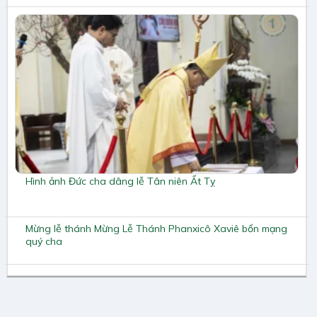
Hình ảnh Đức cha dâng lễ Tân niên Ất Tỵ
Mừng lễ thánh Mừng Lễ Thánh Phanxicô Xaviê bổn mạng
quý cha