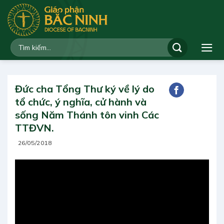
Bỏ
qua
nội
dung
Đức cha Tổng Thư ký về lý do
tổ chức, ý nghĩa, cử hành và
sống Năm Thánh tôn vinh Các
TTĐVN.
26/05/2018