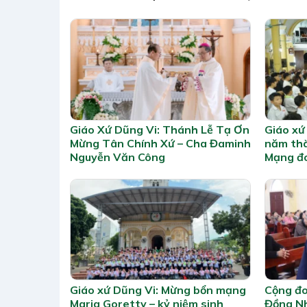
Giáo Xứ Dũng Vi: Thánh Lễ Tạ Ơn
Giáo xứ
Mừng Tân Chính Xứ – Cha Đaminh
năm thà
Nguyễn Văn Công
Mạng đ
Giáo xứ Dũng Vi: Mừng bổn mạng
Cộng đo
Maria Goretty – kỷ niệm sinh
Đồng Nh