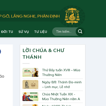
ĐỜI TU
SỨ VỤ
TƯ LIỆU
LỜI CHÚA & CHƯ
THÁNH
Thứ Bảy tuần XVIII – Mùa
Thường Niên
iáo
Ngày 8/8: Thánh Đa-minh
– Linh mục, Lễ nhớ
Chúa Nhật Tuần XIX -
Mùa Thường Niên năm A