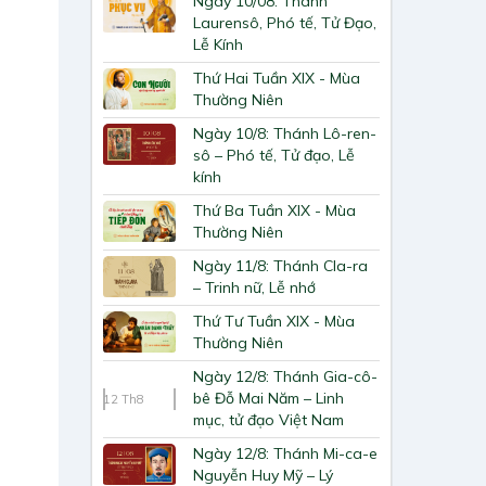
Ngày 10/08: Thánh
Laurensô, Phó tế, Tử Đạo,
Lễ Kính
Thứ Hai Tuần XIX - Mùa
Thường Niên
Ngày 10/8: Thánh Lô-ren-
sô – Phó tế, Tử đạo, Lễ
kính
Thứ Ba Tuần XIX - Mùa
Thường Niên
Ngày 11/8: Thánh Cla-ra
– Trinh nữ, Lễ nhớ
Thứ Tư Tuần XIX - Mùa
Thường Niên
Ngày 12/8: Thánh Gia-cô-
bê Đỗ Mai Năm – Linh
12
Th8
mục, tử đạo Việt Nam
Ngày 12/8: Thánh Mi-ca-e
Nguyễn Huy Mỹ – Lý