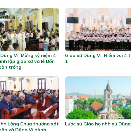
 Dũng Vi: Mừng kỷ niệm 4
Giáo xứ Dũng Vi: Niềm vui 4 
nh lập giáo xứ và lễ Bổn
1
oàn trống
àn Lòng Chúa thương xót
Lược sử Giáo họ nhà xứ Dũng
ân và Dũng Vi hành