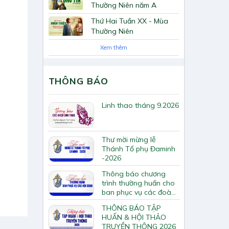
Thường Niên năm A
Thứ Hai Tuần XX - Mùa
Thường Niên
Xem thêm
THÔNG BÁO
Linh thao tháng 9.2026
Thư mời mừng lễ
Thánh Tổ phụ Đaminh
-2026
Thông báo chương
trình thường huấn cho
ban phục vụ các đoàn
hội Tông huấn về loan
THÔNG BÁO TẬP
báo Tin Mừng
HUẤN & HỘI THẢO
TRUYỀN THÔNG 2026