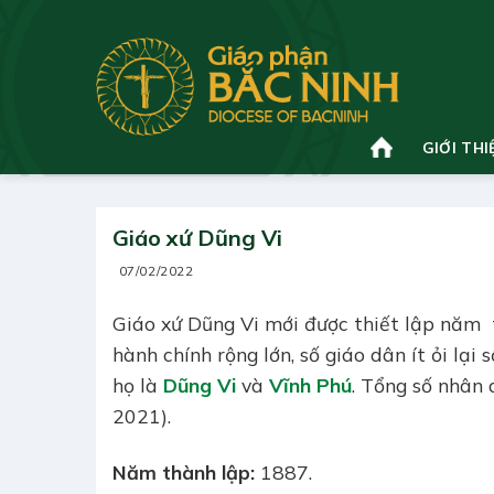
Bỏ
qua
nội
dung
GIỚI THI
Giáo xứ Dũng Vi
07/02/2022
Giáo xứ Dũng Vi mới được thiết lập năm 
hành chính rộng lớn, số giáo dân ít ỏi lạ
họ là
Dũng Vi
và
Vĩnh Phú
. Tổng số nhân 
2021).
Năm thành lập:
1887.