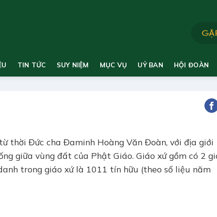
ỆU
TIN TỨC
SUY NIỆM
MỤC VỤ
UỶ BAN
HỘI ĐOÀN
từ thời Đức cha Đaminh Hoàng Văn Đoàn, với địa giới
i sống giữa vùng đất của Phật Giáo. Giáo xứ gồm có 2 g
danh trong giáo xứ là 1011 tín hữu (theo số liệu năm