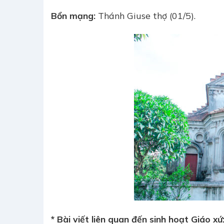
Bổn mạng:
Thánh Giuse thợ (01/5).
* Bài viết liên quan đến sinh hoạt Giáo xứ