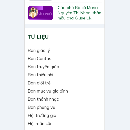
Cáo phó Bà cố Maria
Nguyễn Thị Nhan, thân
mẫu cha Giuse Lê
Quốc Chinh
TƯ LIỆU
Ban giáo lý
Ban Caritas
Ban truyền giáo
Ban thiếu nhi
Ban giới trẻ
Ban mục vụ gia đình
Ban thánh nhạc
Ban phụng vụ
Hội trưởng gia
Hội mân côi