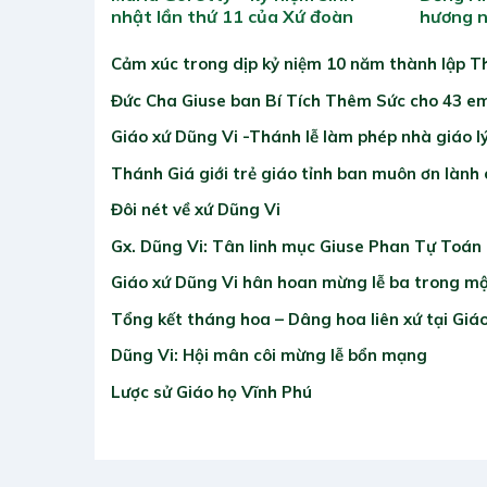
nhật lần thứ 11 của Xứ đoàn
hương n
Cảm xúc trong dịp kỷ niệm 10 năm thành lập T
Đức Cha Giuse ban Bí Tích Thêm Sức cho 43 em
Giáo xứ Dũng Vi -Thánh lễ làm phép nhà giáo l
Thánh Giá giới trẻ giáo tỉnh ban muôn ơn lành
Đôi nét về xứ Dũng Vi
Gx. Dũng Vi: Tân linh mục Giuse Phan Tự Toán 
Giáo xứ Dũng Vi hân hoan mừng lễ ba trong m
Tổng kết tháng hoa – Dâng hoa liên xứ tại Giá
Dũng Vi: Hội mân côi mừng lễ bổn mạng
Lược sử Giáo họ Vĩnh Phú