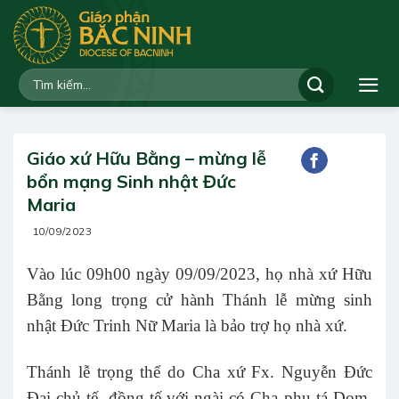
Bỏ
qua
nội
dung
Giáo xứ Hữu Bằng – mừng lễ
bổn mạng Sinh nhật Đức
Maria
10/09/2023
Vào lúc 09h00 ngày 09/09/2023, họ nhà xứ Hữu
Bằng long trọng cử hành Thánh lễ mừng sinh
nhật Đức Trinh Nữ Maria là bảo trợ họ nhà xứ.
Thánh lễ trọng thể do Cha xứ Fx. Nguyễn Đức
Đại chủ tế, đồng tế với ngài có Cha phụ tá Dom.