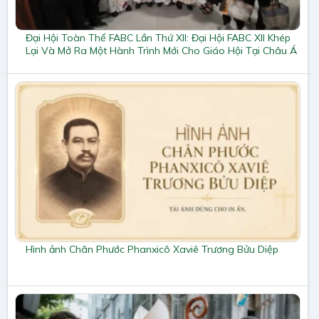
Đại Hội Toàn Thể FABC Lần Thứ XII: Đại Hội FABC XII Khép
Lại Và Mở Ra Một Hành Trình Mới Cho Giáo Hội Tại Châu Á
Hình ảnh Chân Phước Phanxicô Xaviê Trương Bửu Diệp