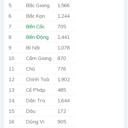
5
Bắc Giang
1,566
6
Bắc Kạn
1,244
7
Bến Cốc
705
8
Bến Đông
1,441
9
Bỉ Nội
1,078
10
Cẩm Giang
870
11
Chũ
776
12
Chính Toà
1,902
13
Cổ Pháp
485
14
Dân Trù
1,644
15
Dâu
172
16
Dũng Vi
905