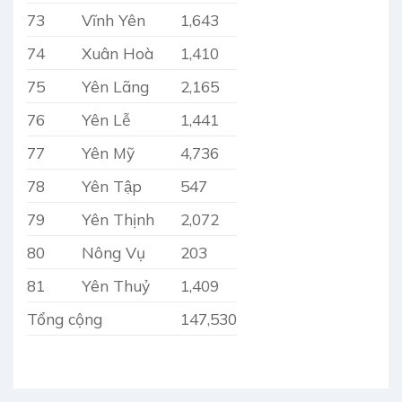
73
Vĩnh Yên
1,643
74
Xuân Hoà
1,410
75
Yên Lãng
2,165
76
Yên Lễ
1,441
77
Yên Mỹ
4,736
78
Yên Tập
547
79
Yên Thịnh
2,072
80
Nông Vụ
203
81
Yên Thuỷ
1,409
Tổng cộng
147,530