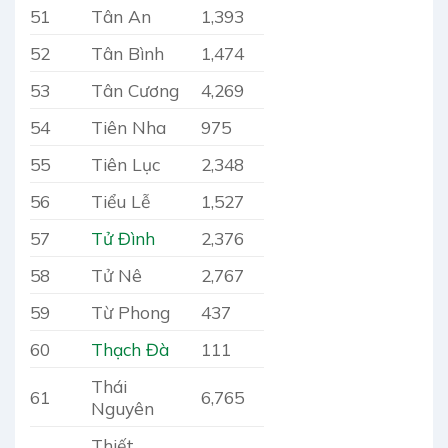
51
Tân An
1,393
52
Tân Bình
1,474
53
Tân Cương
4,269
54
Tiên Nha
975
55
Tiên Lục
2,348
56
Tiểu Lễ
1,527
57
Tử Đình
2,376
58
Tử Nê
2,767
59
Từ Phong
437
60
Thạch Đà
111
Thái
61
6,765
Nguyên
Thiết