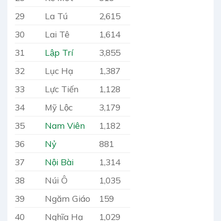
29
La Tú
2,615
30
Lai Tê
1,614
31
Lập Trí
3,855
32
Lục Hạ
1,387
33
Lực Tiến
1,128
34
Mỹ Lộc
3,179
35
Nam Viên
1,182
36
Nỷ
881
37
Nội Bài
1,314
38
Núi Ô
1,035
39
Ngăm Giáo
159
40
Nghĩa Hạ
1,029