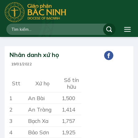
Bỏ
qua
nội
dung
Nhân danh xứ họ
19/01/2022
Số tín
Stt
Xứ họ
hữu
1
An Bài
1,500
2
An Tràng
1,414
3
Bạch Xa
1,757
4
Bảo Sơn
1,925