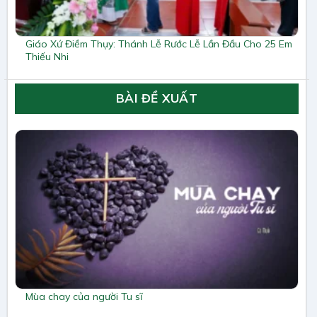
Giáo Xứ Điềm Thụy: Thánh Lễ Rước Lễ Lần Đầu Cho 25 Em
Thiếu Nhi
BÀI ĐỀ XUẤT
Mùa chay của người Tu sĩ