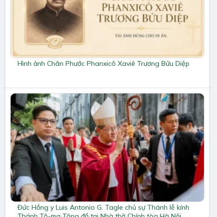
Hình ảnh Chân Phước Phanxicô Xaviê Trương Bửu Diệp
Đức Hồng y Luis Antonio G. Tagle chủ sự Thánh lễ kính
Thánh Tô-ma Tông đồ tại Nhà thờ Chính tòa Hà Nội