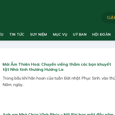
ỆU
TIN TỨC
SUY NIỆM
MỤC VỤ
UỶ BAN
HỘI ĐOÀN
Mái Ấm Thiên Hoà: Chuyến viếng thăm các bạn khuyết
tật Nhà tình thương Hương La
Trong bầu khí hân hoan của tuần Bát nhật Phục Sinh, vào th
Năm, ngày...
Anh em Nhà Chúa Vĩnh Phúc – Nội Bài họp mặt đầu năm