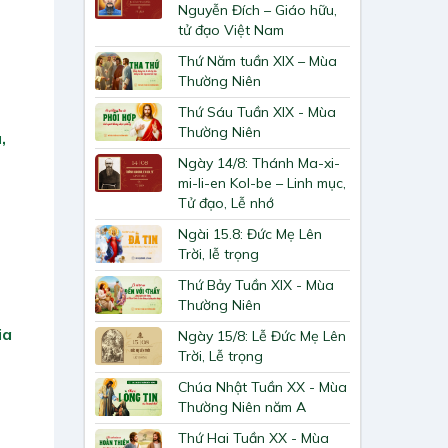
Nguyễn Đích – Giáo hữu,
tử đạo Việt Nam
Thứ Năm tuần XIX – Mùa
Thường Niên
Thứ Sáu Tuần XIX - Mùa
Thường Niên
,
Ngày 14/8: Thánh Ma-xi-
mi-li-en Kol-be – Linh mục,
Tử đạo, Lễ nhớ
Ngài 15.8: Đức Mẹ Lên
Trời, lễ trọng
Thứ Bảy Tuần XIX - Mùa
Thường Niên
ia
Ngày 15/8: Lễ Đức Mẹ Lên
Trời, Lễ trọng
Chúa Nhật Tuần XX - Mùa
Thường Niên năm A
Thứ Hai Tuần XX - Mùa