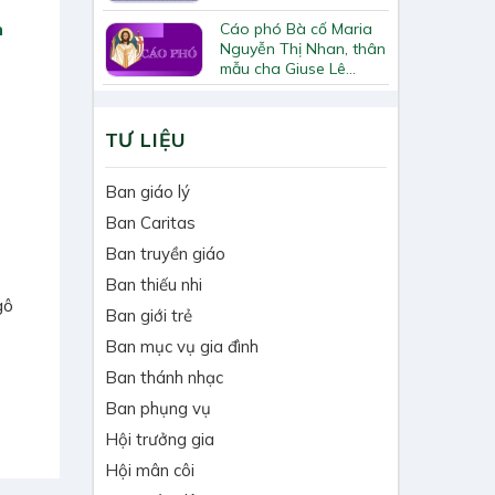
n
Cáo phó Bà cố Maria
Nguyễn Thị Nhan, thân
mẫu cha Giuse Lê
Quốc Chinh
TƯ LIỆU
Ban giáo lý
Ban Caritas
Ban truyền giáo
Ban thiếu nhi
gô
Ban giới trẻ
Ban mục vụ gia đình
Ban thánh nhạc
Ban phụng vụ
Hội trưởng gia
Hội mân côi