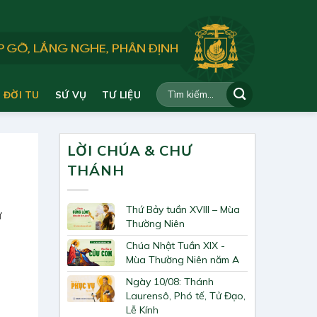
ĐỜI TU
SỨ VỤ
TƯ LIỆU
LỜI CHÚA & CHƯ
THÁNH
Thứ Bảy tuần XVIII – Mùa
ứ
Thường Niên
Chúa Nhật Tuần XIX -
Mùa Thường Niên năm A
Ngày 10/08: Thánh
Laurensô, Phó tế, Tử Đạo,
Lễ Kính