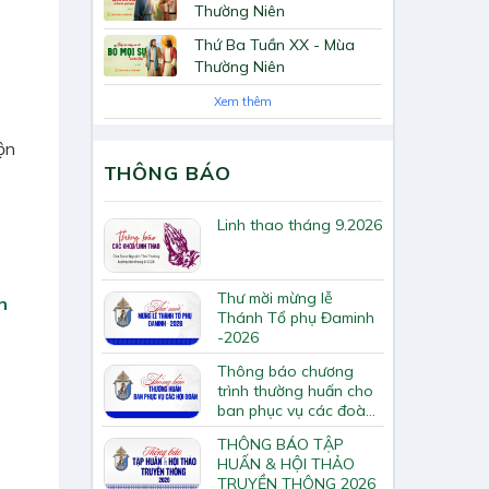
Thường Niên
Thứ Ba Tuần XX - Mùa
Thường Niên
Xem thêm
ộn
THÔNG BÁO
Linh thao tháng 9.2026
Thư mời mừng lễ
n
Thánh Tổ phụ Đaminh
-2026
Thông báo chương
trình thường huấn cho
ban phục vụ các đoàn
hội Tông huấn về loan
THÔNG BÁO TẬP
báo Tin Mừng
HUẤN & HỘI THẢO
TRUYỀN THÔNG 2026