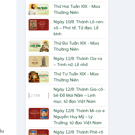
Thứ Hai Tuần XIX - Mùa
Thường Niên
Ngày 10/8: Thánh Lô-ren-
sô – Phó tế, Tử đạo, Lễ
kính
Thứ Ba Tuần XIX - Mùa
Thường Niên
Ngày 11/8: Thánh Cla-ra
– Trinh nữ, Lễ nhớ
Thứ Tư Tuần XIX - Mùa
Thường Niên
Ngày 12/8: Thánh Gia-cô-
bê Đỗ Mai Năm – Linh
12
Th8
mục, tử đạo Việt Nam
Ngày 12/8: Thánh Mi-ca-e
Nguyễn Huy Mỹ – Lý
Trưởng, tử đạo Việt Nam
ầu
Ngày 12/8: Thánh Phê-rô