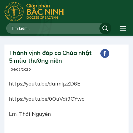
Bỏ
qua
nội
dung
Thánh vịnh đáp ca Chúa nhật
5 mùa thường niên
04/02/2020
https://youtu.be/daimIjzZD6E
https://youtu.be/0OuVdi9OYwc
Lm. Thái Nguyên