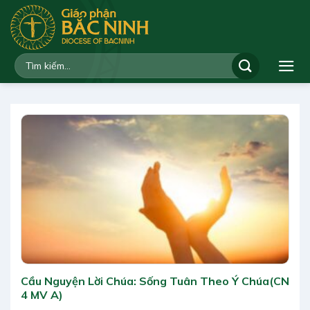
Bỏ
qua
nội
dung
Cầu Nguyện Lời Chúa: Sống Tuân Theo Ý Chúa(CN
4 MV A)