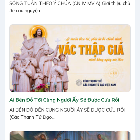
SỐNG TUÂN THEO Ý CHÚA (CN IV MV A) Giới thiệu chủ
đề cầu nguyện...
Ai Bền Đỗ Tới Cùng Người Ấy Sẽ Được Cứu Rỗi
AI BỀN ĐỖ ĐẾN CÙNG NGƯỜI ẤY SẼ ĐƯỢC CỨU RỖI
(Các Thánh Tử Đạo...