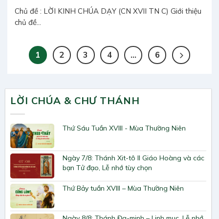
Chủ đề : LỜI KINH CHÚA DẠY (CN XVII TN C) Giới thiệu
chủ đề...
1
2
3
4
…
6
LỜI CHÚA & CHƯ THÁNH
Thứ Sáu Tuần XVIII - Mùa Thường Niên
Ngày 7/8: Thánh Xit-tô II Giáo Hoàng và các
bạn Tử đạo, Lễ nhớ tùy chọn
Thứ Bảy tuần XVIII – Mùa Thường Niên
Ngày 8/8: Thánh Đa-minh – Linh mục, Lễ nhớ