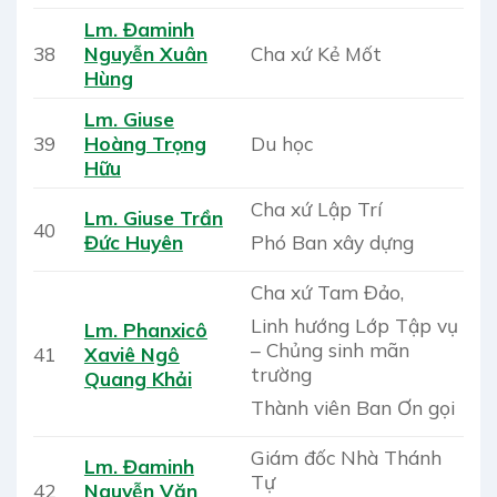
Lm. Đaminh
38
Nguyễn Xuân
Cha xứ Kẻ Mốt
Hùng
Lm. Giuse
39
Hoàng Trọng
Du học
Hữu
Cha xứ Lập Trí
Lm. Giuse Trần
40
Phó Ban xây dựng
Đức Huyên
Cha xứ Tam Đảo,
Linh hướng Lớp Tập vụ
Lm. Phanxicô
– Chủng sinh mãn
41
Xaviê Ngô
trường
Quang Khải
Thành viên Ban Ơn gọi
Giám đốc Nhà Thánh
Lm. Đaminh
Tự
42
Nguyễn Văn