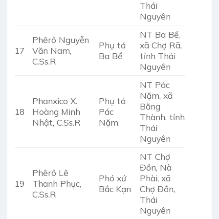
Thái
Nguyên
NT Ba Bể,
Phêrô Nguyễn
Phụ tá
xã Chợ Rã,
17
Văn Nam,
Ba Bể
tỉnh Thái
C.Ss.R
Nguyên
NT Pác
Nặm, xã
Phanxico X.
Phụ tá
Bằng
18
Hoàng Minh
Pác
Thành, tỉnh
Nhật, C.Ss.R
Nặm
Thái
Nguyên
NT Chợ
Đồn, Nà
Phêrô Lê
Phó xứ
Phài, xã
19
Thanh Phục,
Bắc Kạn
Chợ Đồn,
C.Ss.R
Thái
Nguyên