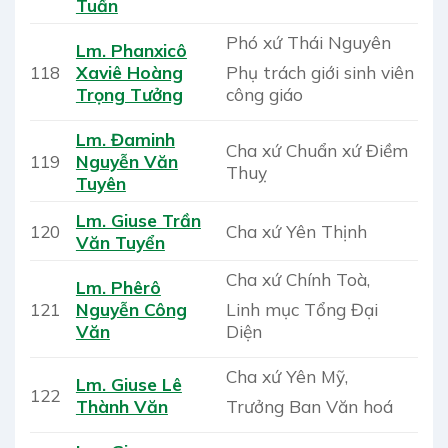
Tuấn
Phó xứ Thái Nguyên
Lm. Phanxicô
Phụ trách giới sinh viên
118
Xaviê Hoàng
công giáo
Trọng Tưởng
Lm. Đaminh
Cha xứ Chuẩn xứ Điềm
119
Nguyễn Văn
Thuỵ
Tuyên
Lm. Giuse Trần
120
Cha xứ Yên Thịnh
Văn Tuyển
Cha xứ Chính Toà,
Lm. Phêrô
Linh mục Tổng Đại
121
Nguyễn Công
Diện
Văn
Cha xứ Yên Mỹ,
Lm. Giuse Lê
122
Trưởng Ban Văn hoá
Thành Văn