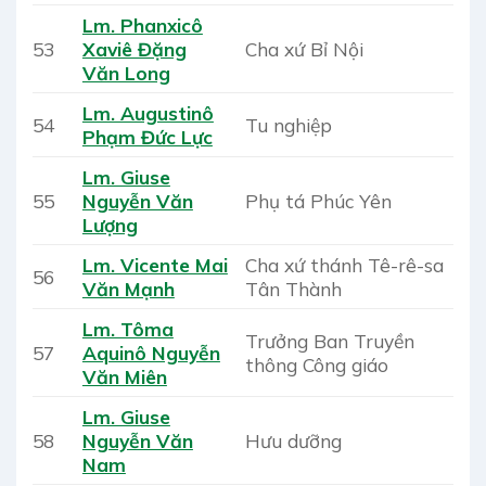
Lm. Phanxicô
53
Xaviê Đặng
Cha xứ Bỉ Nội
Văn Long
Lm. Augustinô
54
Tu nghiệp
Phạm Đức Lực
Lm. Giuse
55
Nguyễn Văn
Phụ tá Phúc Yên
Lượng
Lm. Vicente Mai
Cha xứ thánh Tê-rê-sa
56
Văn Mạnh
Tân Thành
Lm. Tôma
Trưởng Ban Truyền
57
Aquinô Nguyễn
thông Công giáo
Văn Miên
Lm. Giuse
58
Nguyễn Văn
Hưu dưỡng
Nam