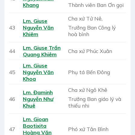
Thành viên Ban Ơn gọi
Khang
Cha xứ Tử Nê,
Lm. Giuse
Trưởng Ban Công lý
43
Nguyễn Văn
hoà bình
Khiêm
Lm. Giuse Trần
44
Cha xứ Phúc Xuân
Quang Khiêm
Lm. Giuse
45
Nguyễn Văn
Phụ tá Bến Đông
Khoa
Cha xứ Ngô Khê
Lm. Đaminh
Trưởng Ban giáo lý và
46
Nguyễn Như
thiếu nhi
Khuê
Lm. Gioan
Baotixita
47
Phó xứ Tân Bình
Hoàng Văn