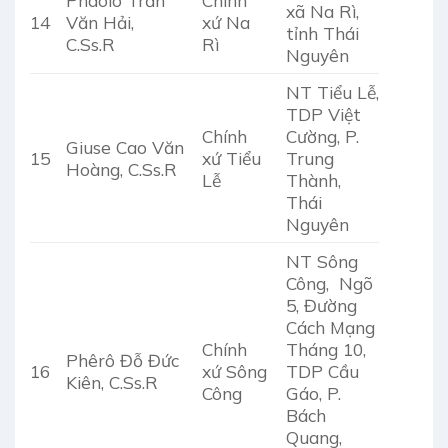
xã Na Rì,
14
Văn Hải,
xứ Na
tỉnh Thái
C.Ss.R
Rì
Nguyên
NT Tiểu Lễ,
TDP Việt
Chính
Cường, P.
Giuse Cao Văn
15
xứ Tiểu
Trung
Hoàng, C.Ss.R
Lễ
Thành,
Thái
Nguyên
NT Sông
Công, Ngõ
5, Đường
Cách Mạng
Chính
Tháng 10,
Phêrô Đỗ Đức
16
xứ Sông
TDP Cầu
Kiên, C.Ss.R
Công
Gáo, P.
Bách
Quang,