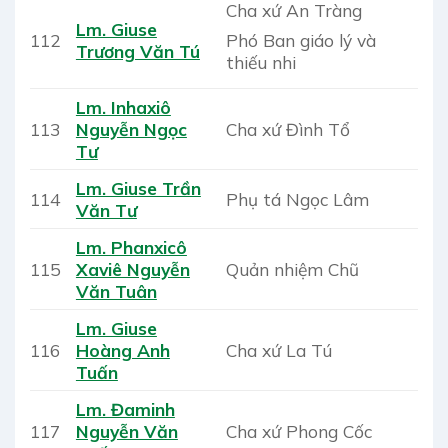
Cha xứ An Tràng
Lm. Giuse
Phó Ban giáo lý và
112
Trương Văn Tú
thiếu nhi
Lm. Inhaxiô
113
Nguyễn Ngọc
Cha xứ Đình Tổ
Tư
Lm. Giuse Trần
114
Phụ tá Ngọc Lâm
Văn Tư
Lm. Phanxicô
115
Xaviê Nguyễn
Quản nhiệm Chũ
Văn Tuân
Lm. Giuse
116
Hoàng Anh
Cha xứ La Tú
Tuấn
Lm. Đaminh
117
Nguyễn Văn
Cha xứ Phong Cốc