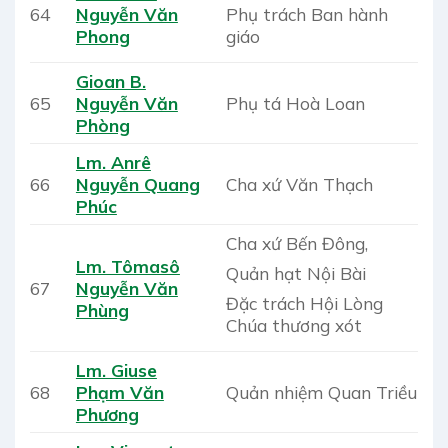
Phụ trách Ban hành
64
Nguyễn Văn
giáo
Phong
Gioan B.
65
Nguyễn Văn
Phụ tá Hoà Loan
Phòng
Lm. Anrê
66
Nguyễn Quang
Cha xứ Văn Thạch
Phúc
Cha xứ Bến Đông,
Lm. Tômasô
Quản hạt Nội Bài
67
Nguyễn Văn
Đặc trách Hội Lòng
Phùng
Chúa thương xót
Lm. Giuse
68
Phạm Văn
Quản nhiệm Quan Triều
Phương