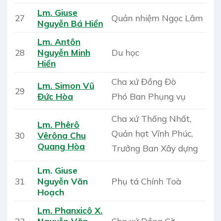
Lm. Giuse
27
Quản nhiệm Ngọc Lâm
Nguyễn Bá Hiển
Lm. Antôn
28
Nguyễn Minh
Du học
Hiển
Cha xứ Đồng Đò
Lm. Simon Vũ
29
Phó Ban Phụng vụ
Đức Hòa
Cha xứ Thống Nhất,
Lm. Phêrô
Quản hạt Vĩnh Phúc,
30
Vêrôna Chu
Quang Hòa
Trưởng Ban Xây dựng
Lm. Giuse
31
Nguyễn Văn
Phụ tá Chính Toà
Hoạch
Lm. Phanxicô X.