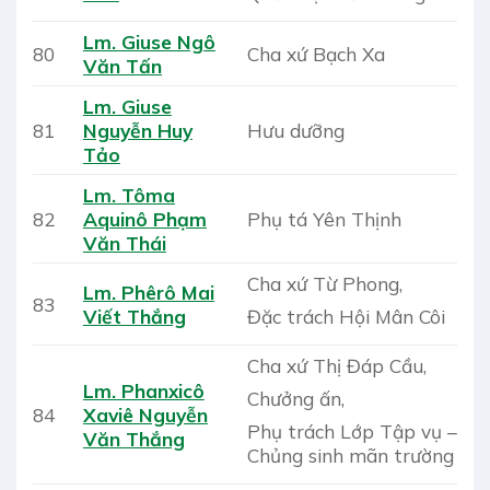
Lm. Giuse Ngô
80
Cha xứ Bạch Xa
Văn Tấn
Lm. Giuse
81
Nguyễn Huy
Hưu dưỡng
Tảo
Lm. Tôma
82
Aquinô Phạm
Phụ tá Yên Thịnh
Văn Thái
Cha xứ Từ Phong,
Lm. Phêrô Mai
83
Đặc trách Hội Mân Côi
Viết Thắng
Cha xứ Thị Đáp Cầu,
Lm. Phanxicô
Chưởng ấn,
84
Xaviê Nguyễn
Phụ trách Lớp Tập vụ –
Văn Thắng
Chủng sinh mãn trường