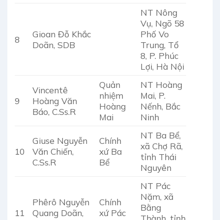
NT Nông
Vụ, Ngõ 58
Gioan Đỗ Khắc
Phố Vo
8
Doãn, SDB
Trung, Tổ
8, P. Phúc
Lợi, Hà Nội
Quản
NT Hoàng
Vincentê
nhiệm
Mai, P.
9
Hoàng Văn
Hoàng
Nếnh, Bắc
Báo, C.Ss.R
Mai
Ninh
NT Ba Bể,
Giuse Nguyễn
Chính
xã Chợ Rã,
10
Văn Chiến,
xứ Ba
tỉnh Thái
C.Ss.R
Bể
Nguyên
NT Pác
Nặm, xã
Phêrô Nguyễn
Chính
Bằng
11
Quang Doãn,
xứ Pác
Thành, tỉnh