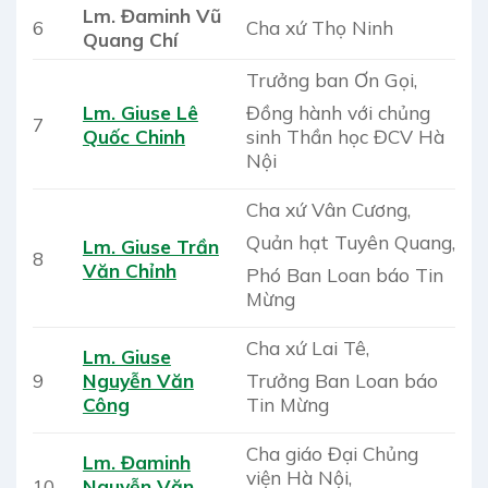
Lm. Đaminh Vũ
6
Cha xứ Thọ Ninh
Quang Chí
Trưởng ban Ơn Gọi,
Đồng hành với chủng
Lm. Giuse Lê
7
sinh Thần học ĐCV Hà
Quốc Chinh
Nội
Cha xứ Vân Cương,
Quản hạt Tuyên Quang,
Lm. Giuse Trần
8
Văn Chỉnh
Phó Ban Loan báo Tin
Mừng
Cha xứ Lai Tê,
Lm. Giuse
Trưởng Ban Loan báo
9
Nguyễn Văn
Tin Mừng
Công
Cha giáo Đại Chủng
Lm. Đaminh
viện Hà Nội,
10
Nguyễn Văn