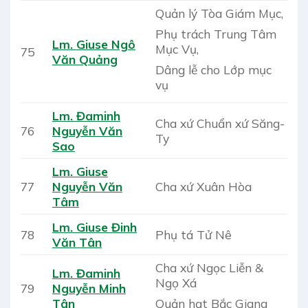
Quản lý Tòa Giám Mục,
Phụ trách Trung Tâm
Lm. Giuse Ngô
Mục Vụ,
75
Văn Quảng
Dâng lễ cho Lớp mục
vụ
Lm. Đaminh
Cha xứ Chuẩn xứ Săng-
76
Nguyễn Văn
Ty
Sao
Lm. Giuse
77
Nguyễn Văn
Cha xứ Xuân Hòa
Tâm
Lm. Giuse Đinh
78
Phụ tá Tử Nê
Văn Tân
Cha xứ Ngọc Liễn &
Lm. Đaminh
Ngọ Xá
79
Nguyễn Minh
Quản hạt Bắc Giang
Tân