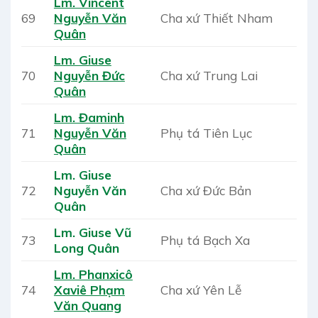
Lm. Vincent
69
Nguyễn Văn
Cha xứ Thiết Nham
Quân
Lm. Giuse
70
Nguyễn Đức
Cha xứ Trung Lai
Quân
Lm. Đaminh
71
Nguyễn Văn
Phụ tá Tiên Lục
Quân
Lm. Giuse
72
Nguyễn Văn
Cha xứ Đức Bản
Quân
Lm. Giuse Vũ
73
Phụ tá Bạch Xa
Long Quân
Lm. Phanxicô
74
Xaviê Phạm
Cha xứ Yên Lễ
Văn Quang