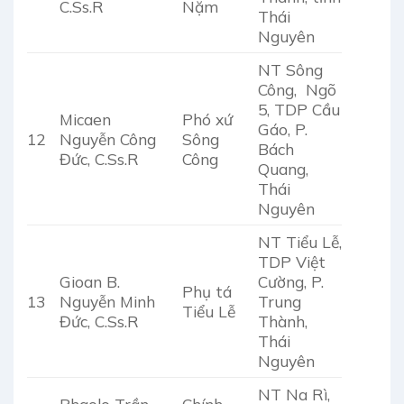
C.Ss.R
Nặm
Thái
Nguyên
NT Sông
Công, Ngõ
5, TDP Cầu
Micaen
Phó xứ
Gáo, P.
12
Nguyễn Công
Sông
Bách
Đức, C.Ss.R
Công
Quang,
Thái
Nguyên
NT Tiểu Lễ,
TDP Việt
Gioan B.
Cường, P.
Phụ tá
13
Nguyễn Minh
Trung
Tiểu Lễ
Đức, C.Ss.R
Thành,
Thái
Nguyên
NT Na Rì,
Phaolo Trần
Chính