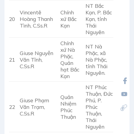
NT Bắc
Vincentê
Chính
Kạn, P. Bắc
20
Hoàng Thanh
xứ Bắc
Kạn, tỉnh
Tình, C.Ss.R
Kạn
Thái
Nguyên
Chính
NT Nà
xứ Nà
Giuse Nguyễn
Phặc, xã
Phặc,
21
Văn Tĩnh,
Nà Phặc,
Quản
C.Ss.R
tỉnh Thái
hạt Bắc
Nguyên.
Kạn
NT Phúc
Thuận, Đức
Quản
Giuse Phạm
Phú, P.
Nhiệm
22
Văn Trạm,
Phúc
Phúc
C.Ss.R
Thuận,
Thuận
Thái
Nguyên