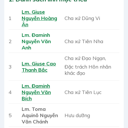
Lm. Giuse
1
Nguyễn Hoàng
Cha xứ Dũng Vi
Ân
Lm. Đaminh
2
Nguyễn Văn
Cha xứ Tiên Nha
Anh
Cha xứ Đạo Ngạn,
Lm. Giuse Cao
Đặc trách Hôn nhân
3
Thanh Bắc
khác đạo
Lm. Đaminh
4
Nguyễn Văn
Cha xứ Tiên Lục
Bích
Lm. Toma
5
Aquinô Nguyễn
Hưu dưỡng
Văn Chánh