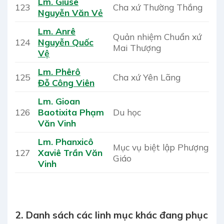
Lm. Giuse
123
Cha xứ Thường Thắng
Nguyễn Văn Vẻ
Lm. Anrê
Quản nhiệm Chuẩn xứ
124
Nguyễn Quốc
Mai Thượng
Vệ
Lm. Phêrô
125
Cha xứ Yên Lãng
Đỗ Công Viên
Lm. Gioan
126
Baotixita Phạm
Du học
Văn Vinh
Lm. Phanxicô
Mục vụ biệt lập Phượng
127
Xaviê Trần Văn
Giáo
Vinh
2. Danh sách các linh mục khác đang phục