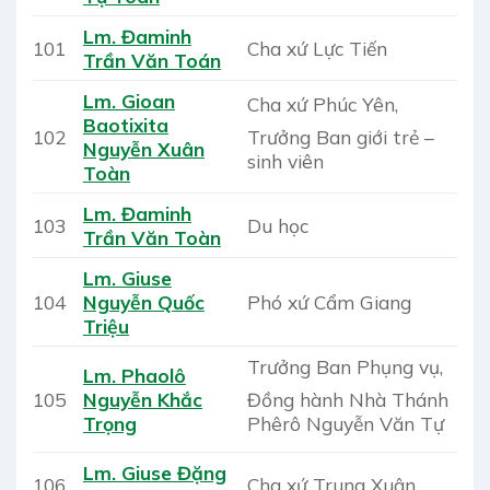
Lm. Đaminh
101
Cha xứ Lực Tiến
Trần Văn Toán
Lm. Gioan
Cha xứ Phúc Yên,
Baotixita
Trưởng Ban giới trẻ –
102
Nguyễn Xuân
sinh viên
Toàn
Lm. Đaminh
103
Du học
Trần Văn Toàn
Lm. Giuse
104
Nguyễn Quốc
Phó xứ Cẩm Giang
Triệu
Trưởng Ban Phụng vụ,
Lm. Phaolô
Đồng hành Nhà Thánh
105
Nguyễn Khắc
Phêrô Nguyễn Văn Tự
Trọng
Lm. Giuse Đặng
106
Cha xứ Trung Xuân