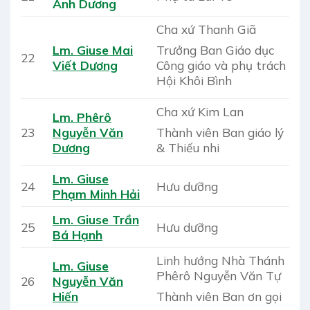
Ánh Dương
Cha xứ Thanh Giã
Trưởng Ban Giáo dục
Lm. Giuse Mai
22
Công giáo và phụ trách
Viết Dương
Hội Khôi Bình
Cha xứ Kim Lan
Lm. Phêrô
Thành viên Ban giáo lý
23
Nguyễn Văn
& Thiếu nhi
Dương
Lm. Giuse
24
Hưu dưỡng
Phạm Minh Hải
Lm. Giuse Trần
25
Hưu dưỡng
Bá Hạnh
Linh hướng Nhà Thánh
Lm. Giuse
Phêrô Nguyễn Văn Tự
26
Nguyễn Văn
Thành viên Ban ơn gọi
Hiến