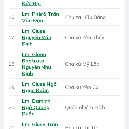
Đức Đại
Lm. Phêrô Trần
16
Phụ tá Hữu Bằng
Văn Đạo
Lm. Giuse
17
Nguyễn Văn
Cha xứ Yên Thủy
Đinh
Lm. Gioan
Baotixita
18
Cha xứ Mỹ Lộc
Nguyễn Như
Định
Lm. Giuse Ngô
19
Cha xứ Yên Cư
Ngọc Đoàn
Lm. Đaminh
20
Ngô Quang
Quản nhiệm Hích
Duẩn
Lm. Giuse Trần
21
Phụ tá Lai Tê