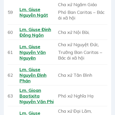
Cha xứ Ngăm Giáo
Lm. Giuse
Phó Ban Caritas – Bác
59
Nguyễn Ngát
ái xã hội
Lm. Giuse Đinh
60
Cha xứ Nội Bài,
Đồng Ngôn
Cha xứ Nguyệt Đức,
Lm. Giuse
Trưởng Ban Caritas –
61
Nguyễn Văn
Bác ái xã hội
Nguyên
Lm. Giuse
62
Nguyễn Đình
Cha xứ Tân Bình
Phán
Lm. Gioan
63
Baotixita
Phó xứ Nghĩa Hạ
Nguyễn Văn Phi
Cha xứ Đại Lãm,
Lm. Giuse