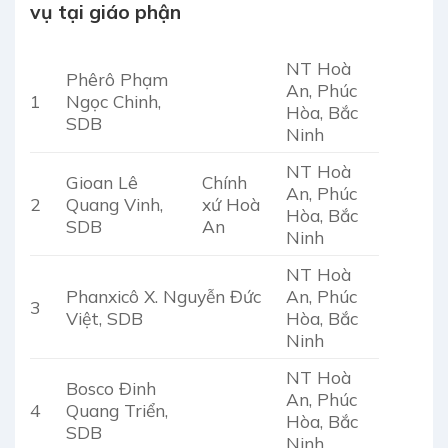
vụ tại giáo phận
NT Hoà
Phêrô Phạm
An, Phúc
1
Ngọc Chinh,
Hòa, Bắc
SDB
Ninh
NT Hoà
Gioan Lê
Chính
An, Phúc
2
Quang Vinh,
xứ Hoà
Hòa, Bắc
SDB
An
Ninh
NT Hoà
Phanxicô X. Nguyễn Đức
An, Phúc
3
Việt, SDB
Hòa, Bắc
Ninh
NT Hoà
Bosco Đinh
An, Phúc
4
Quang Triển,
Hòa, Bắc
SDB
Ninh