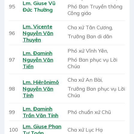
Lm. Giuse Vũ
Phó Ban Truyền thông
95
Đức Thường
Công giáo
Lm. Vicente
Cha xứ Tân Cương,
96
Nguyễn Văn
Trưởng Ban di dân
Thuyên
Phó xứ Vĩnh Yên,
Lm. Đaminh
Phó Ban phục vụ Lời
97
Nguyễn Văn
Chúa
Tiến
Cha xứ An Bài,
Lm. Hiêrônimô
Trưởng Ban phục vụ Lời
98
Nguyễn Văn
Chúa
Tính
Lm. Đaminh
99
Phó chuẩn xứ Chũ
Trần Văn Tính
Lm. Giuse Phan
100
Cha xứ Lục Hạ
Tự Toán