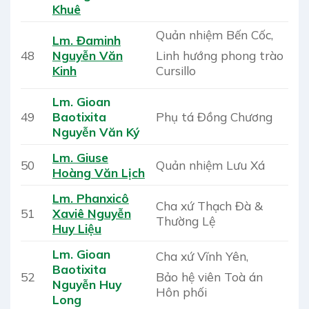
Khuê
Quản nhiệm Bến Cốc,
Lm. Đaminh
Linh hướng phong trào
48
Nguyễn Văn
Cursillo
Kinh
Lm. Gioan
49
Baotixita
Phụ tá Đồng Chương
Nguyễn Văn Ký
Lm. Giuse
50
Quản nhiệm Lưu Xá
Hoàng Văn Lịch
Lm. Phanxicô
Cha xứ Thạch Đà &
51
Xaviê Nguyễn
Thường Lệ
Huy Liệu
Lm. Gioan
Cha xứ Vĩnh Yên,
Baotixita
Bảo hệ viên Toà án
52
Nguyễn Huy
Hôn phối
Long