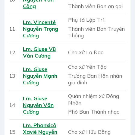
Thành viên Ban ơn gọi
Công
Phụ tá Lập Trí,
Lm. Vincentê
Thành viên Ban Truyền
11
Nguyễn Trọng
Thông
Cương
Lm. Giuse Vũ
12
Cha xứ La Đao
Văn Cương
Cha xứ Yên Tập
Lm. Giuse
Trưởng Ban Hôn nhân
13
Nguyễn Mạnh
gia đình
Cường
Quản nhiệm xứ Đồng
Lm. Giuse
Nhân
14
Nguyễn Văn
Phó Ban Thánh nhạc
Cường
Lm. Phanxicô
15
Xaviê Nguyễn
Cha xứ Hữu Bằng