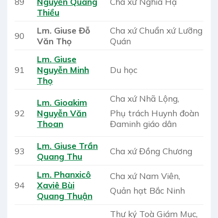
89
Nguyễn Quang
Cha xứ Nghĩa Hạ
Thiều
Lm. Giuse Đỗ
Cha xứ Chuẩn xứ Lưỡng
90
Văn Thọ
Quán
Lm. Giuse
91
Nguyễn Minh
Du học
Thọ
Cha xứ Nhã Lộng,
Lm. Gioakim
Phụ trách Huynh đoàn
92
Nguyễn Văn
Đaminh giáo dân
Thoan
Lm. Giuse Trần
93
Cha xứ Đồng Chương
Quang Thu
Lm. Phanxicô
Cha xứ Nam Viên,
94
Xaviê Bùi
Quản hạt Bắc Ninh
Quang Thuận
Thư ký Toà Giám Mục,