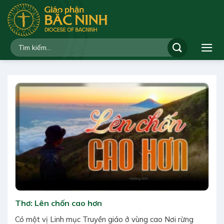
Bỏ
qua
nội
dung
Thơ: Lên chốn cao hơn
Có một vị Linh mục Truyền giáo ở vùng cao Nơi rừng