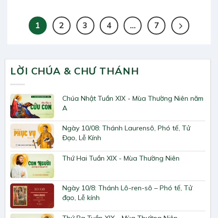
1
2
3
4
…
7
LỜI CHÚA & CHƯ THÁNH
Chúa Nhật Tuần XIX - Mùa Thường Niên năm
A
Ngày 10/08: Thánh Laurensô, Phó tế, Tử
Đạo, Lễ Kính
Thứ Hai Tuần XIX - Mùa Thường Niên
Ngày 10/8: Thánh Lô-ren-sô – Phó tế, Tử
đạo, Lễ kính
Thứ Ba Tuần XIX - Mùa Thường Niên