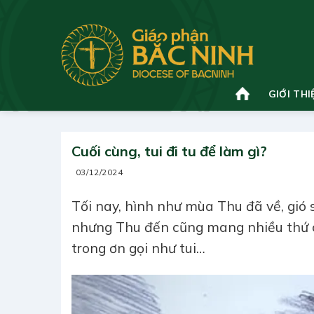
Bỏ
qua
nội
dung
GIỚI THI
Cuối cùng, tui đi tu để làm gì?
03/12/2024
Tối nay, hình như mùa Thu đã về, gió s
nhưng Thu đến cũng mang nhiều thứ c
trong ơn gọi như tui…