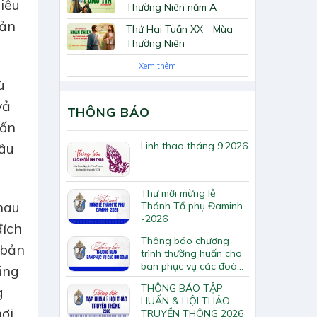
iêu
Thường Niên năm A
bản
Thứ Hai Tuần XX - Mùa
Thường Niên
Xem thêm
ù
vả
THÔNG BÁO
uốn
Linh thao tháng 9.2026
lâu
Thư mời mừng lễ
nhau
Thánh Tổ phụ Đaminh
-2026
đích
Thông báo chương
 bản
trình thường huấn cho
ban phục vụ các đoàn
ũng
hội Tông huấn về loan
THÔNG BÁO TẬP
g
báo Tin Mừng
HUẤN & HỘI THẢO
nơi
TRUYỀN THÔNG 2026