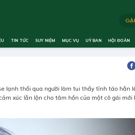
ỆU
TIN TỨC
SUY NIỆM
MỤC VỤ
UỶ BAN
HỘI ĐOÀN
e lạnh thổi qua người làm tui thấy tỉnh táo hẳn l
ảm xúc lẫn lộn cho tâm hồn của một cô gái mới 