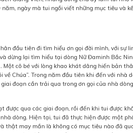
năm, ngày mà tui ngồi viết những mục tiêu và k
ân đầu tiên đi tìm hiểu ơn gọi đời mình, với sự li
và dừng lại tìm hiểu tại dòng Nữ Đaminh Bắc Ni
. Một cô bé với lòng khao khát dâng hiến bản th
i về Chúa”. Trong năm đầu tiên khi đến với nhà d
c giai đoạn cần trải qua trong ơn gọi của nhà dòng,
t được qua các giai đoạn, rồi đến khi tui được kh
nhà dòng. Hiện tại, tui đã thực hiện được một p
 và thật may mắn là không có mục tiêu nào đã qu