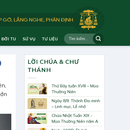
ĐỜI TU
SỨ VỤ
TƯ LIỆU
LỜI CHÚA & CHƯ
THÁNH
ên,
Thứ Bảy tuần XVIII – Mùa
Thường Niên
lớn
Ngày 8/8: Thánh Đa-minh
– Linh mục, Lễ nhớ
Chúa Nhật Tuần XIX -
Mùa Thường Niên năm A