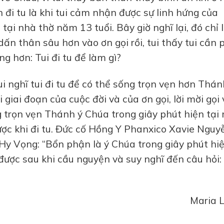
nh đi tu là khi tui cảm nhận được sự linh hứng của
i tại nhà thờ năm 13 tuổi. Bây giờ nghĩ lại, đó chỉ 
ấn thân sâu hơn vào ơn gọi rồi, tui thấy tui cần 
ng hơn: Tui đi tu để làm gì?
tui nghĩ tui đi tu để có thể sống trọn vẹn hơn Thán
 giai đoạn của cuộc đời và của ơn gọi, lời mời gọi
g trọn vẹn Thánh ý Chúa trong giây phút hiện tại
ược khi đi tu. Đức cố Hồng Y Phanxico Xavie Nguy
y Vọng: “Bổn phận là ý Chúa trong giây phút hi
m được sau khi cầu nguyện và suy nghĩ đến câu hỏi:
Maria L