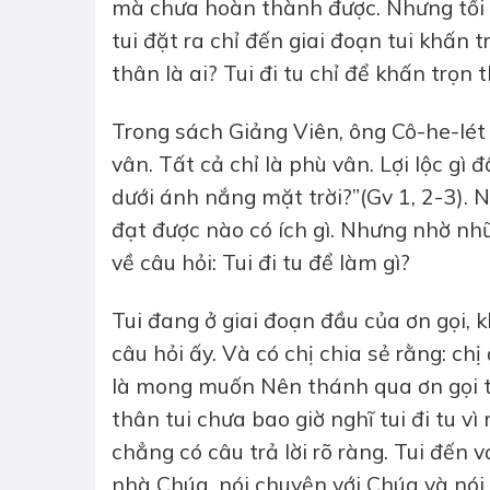
mà chưa hoàn thành được. Nhưng tối na
tui đặt ra chỉ đến giai đoạn tui khấn 
thân là ai? Tui đi tu chỉ để khấn trọn 
Trong sách Giảng Viên, ông Cô-he-lét 
vân. Tất cả chỉ là phù vân. Lợi lộc gì
dưới ánh nắng mặt trời?”(Gv 1, 2-3). 
đạt được nào có ích gì. Nhưng nhờ nhữ
về câu hỏi: Tui đi tu để làm gì?
Tui đang ở giai đoạn đầu của ơn gọi, 
câu hỏi ấy. Và có chị chia sẻ rằng: chị
là mong muốn Nên thánh qua ơn gọi t
thân tui chưa bao giờ nghĩ tui đi tu 
chẳng có câu trả lời rõ ràng. Tui đến v
nhà Chúa, nói chuyện với Chúa và nói 