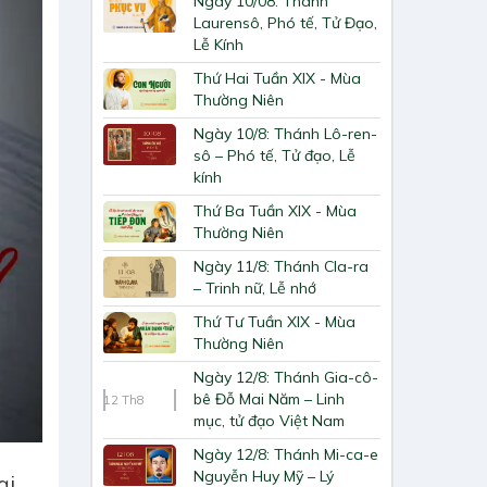
Ngày 10/08: Thánh
Laurensô, Phó tế, Tử Đạo,
Lễ Kính
Thứ Hai Tuần XIX - Mùa
Thường Niên
Ngày 10/8: Thánh Lô-ren-
sô – Phó tế, Tử đạo, Lễ
kính
Thứ Ba Tuần XIX - Mùa
Thường Niên
Ngày 11/8: Thánh Cla-ra
– Trinh nữ, Lễ nhớ
Thứ Tư Tuần XIX - Mùa
Thường Niên
Ngày 12/8: Thánh Gia-cô-
bê Đỗ Mai Năm – Linh
12
Th8
mục, tử đạo Việt Nam
Ngày 12/8: Thánh Mi-ca-e
Nguyễn Huy Mỹ – Lý
ại