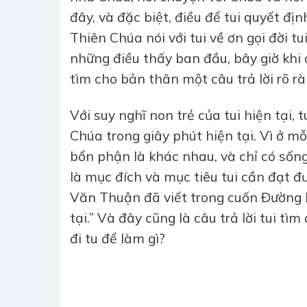
đây, và đặc biệt, điều để tui quyết đị
Thiên Chúa nói với tui về ơn gọi đời tu
những điều thấy ban đầu, bây giờ khi d
tìm cho bản thân một câu trả lời rõ rà
Với suy nghĩ non trẻ của tui hiện tại, 
Chúa trong giây phút hiện tại. Vì ở mỗi
bổn phận là khác nhau, và chỉ có sốn
là mục đích và mục tiêu tui cần đạt đ
Văn Thuận đã viết trong cuốn Đường H
tại.” Và đây cũng là câu trả lời tui tì
đi tu để làm gì?