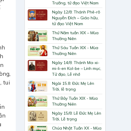
Trưởng, tử đạo Việt Nam
ế
Ngày 12/8: Thánh Phê-rô
Nguyễn Đích – Giáo hữu,
tử đạo Việt Nam
Thứ Năm tuần XIX – Mùa
Thường Niên
nh
Thứ Sáu Tuần XIX - Mùa
Thường Niên
nh
Ngày 14/8: Thánh Ma-xi-
ân
mi-li-en Kol-be – Linh mục,
òng,
Tử đạo, Lễ nhớ
 tui
Ngài 15.8: Đức Mẹ Lên
Trời, lễ trọng
Thứ Bảy Tuần XIX - Mùa
Thường Niên
ấn
Ngày 15/8: Lễ Đức Mẹ Lên
hần
Trời, Lễ trọng
a
Chúa Nhật Tuần XX - Mùa