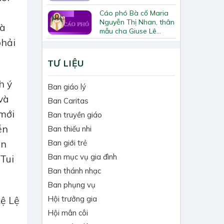
Cáo phó Bà cố Maria
Nguyễn Thị Nhan, thân
là
mẫu cha Giuse Lê
Quốc Chinh
phải
TƯ LIỆU
h ý
Ban giáo lý
 và
Ban Caritas
 mới
Ban truyền giáo
ễn
Ban thiếu nhi
ện
Ban giới trẻ
Ban mục vụ gia đình
 Tui
Ban thánh nhạc
Ban phụng vụ
Hội trưởng gia
ệ Lệ
Hội mân côi