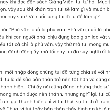
y khi đọc đến sách Giảng Viên, tui tự hỏi: Mục t
trọn, vậy sau khi khấn trọn tui sẽ làm gì và muốn 
thôi hay sao? Và cuối cùng tui đi tu để làm gì?
nói: “Phù vân, quả là phù vân. Phù vân, quả là ph
 đâu khi con người phải chịu đựng bao gian lao vất 
Nếu tất cả chỉ là phù vân, vậy thứ mà tui mong m
ng đánh động ấy, mà tối nay tui đã suy nghĩ rất 
khi mới nhập dòng chúng tui đã từng chia sẻ với 
 đi tu là để sửa bản thân trở nên tốt hơn và cùng 
hánh hiến… Chị ấy nói cũng đúng, nhưng thực sự
vì mong muốn được nên thánh, nhưng nghĩ lại, tui c
ới ơn gọi thánh hiến chỉ vì tui thực sự thích ở tron
về Chúa, vì tui thấy bản thân thấy bình an khi ở 