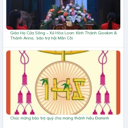
Giáo Họ Cửa Sông – Xứ Hòa Loan: Kính Thánh Gioakim &
Thánh Anna, bảo trợ hội Mân Côi
Chúc mừng bảo trợ quý cha mang thánh hiệu Đaminh