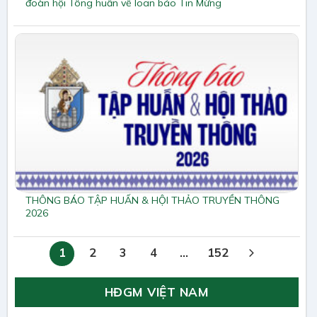
đoàn hội Tông huấn về loan báo Tin Mừng
THÔNG BÁO TẬP HUẤN & HỘI THẢO TRUYỀN THÔNG
2026
1
2
3
4
…
152
HĐGM VIỆT NAM