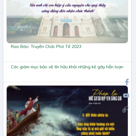
Rao Báo: Truyền Chức Phó Tế 2023
Các giám mục bảo vệ tín hữu khỏi những kẻ gây hỗn loạn