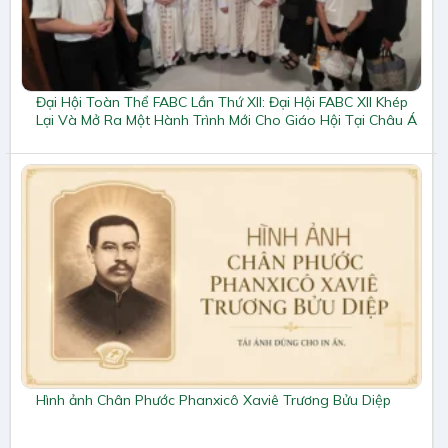
Đại Hội Toàn Thể FABC Lần Thứ XII: Đại Hội FABC XII Khép
Lại Và Mở Ra Một Hành Trình Mới Cho Giáo Hội Tại Châu Á
Hình ảnh Chân Phước Phanxicô Xaviê Trương Bửu Diệp