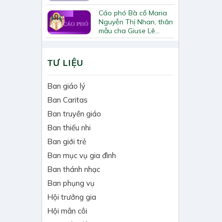
Cáo phó Bà cố Maria
Nguyễn Thị Nhan, thân
mẫu cha Giuse Lê
Quốc Chinh
TƯ LIỆU
Ban giáo lý
Ban Caritas
Ban truyền giáo
Ban thiếu nhi
Ban giới trẻ
Ban mục vụ gia đình
Ban thánh nhạc
Ban phụng vụ
Hội trưởng gia
Hội mân côi