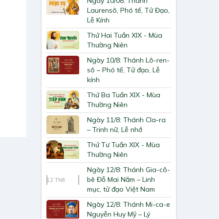
Ngày 10/08: Thánh
Laurensô, Phó tế, Tử Đạo,
Lễ Kính
Thứ Hai Tuần XIX - Mùa
Thường Niên
Ngày 10/8: Thánh Lô-ren-
sô – Phó tế, Tử đạo, Lễ
kính
Thứ Ba Tuần XIX - Mùa
Thường Niên
Ngày 11/8: Thánh Cla-ra
– Trinh nữ, Lễ nhớ
Thứ Tư Tuần XIX - Mùa
Thường Niên
Ngày 12/8: Thánh Gia-cô-
bê Đỗ Mai Năm – Linh
12
Th8
mục, tử đạo Việt Nam
Ngày 12/8: Thánh Mi-ca-e
Nguyễn Huy Mỹ – Lý