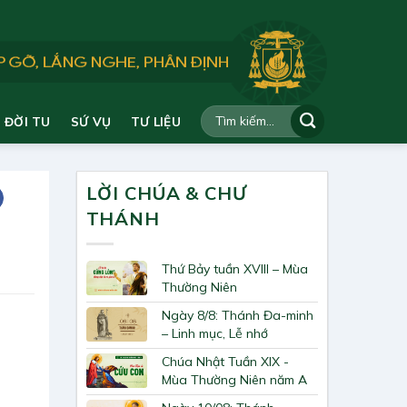
ĐỜI TU
SỨ VỤ
TƯ LIỆU
LỜI CHÚA & CHƯ
THÁNH
Thứ Bảy tuần XVIII – Mùa
Thường Niên
Ngày 8/8: Thánh Đa-minh
– Linh mục, Lễ nhớ
Chúa Nhật Tuần XIX -
Mùa Thường Niên năm A