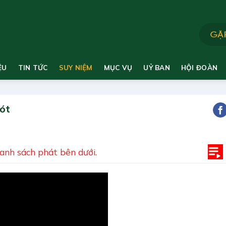
ỆU
TIN TỨC
SUY NIỆM
MỤC VỤ
UỶ BAN
HỘI ĐOÀN
ót
danh sách phát bên dưới.