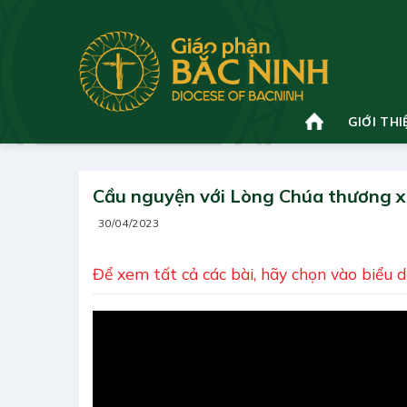
Bỏ
qua
nội
dung
GIỚI THI
Cầu nguyện với Lòng Chúa thương x
30/04/2023
Để xem tất cả các bài, hãy chọn vào biểu 