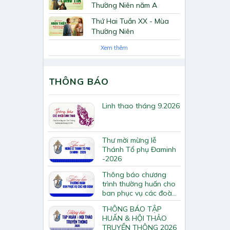
Thường Niên năm A
Thứ Hai Tuần XX - Mùa
Thường Niên
Xem thêm
THÔNG BÁO
Linh thao tháng 9.2026
Thư mời mừng lễ
Thánh Tổ phụ Đaminh
-2026
Thông báo chương
trình thường huấn cho
ban phục vụ các đoàn
hội Tông huấn về loan
THÔNG BÁO TẬP
báo Tin Mừng
HUẤN & HỘI THẢO
TRUYỀN THÔNG 2026