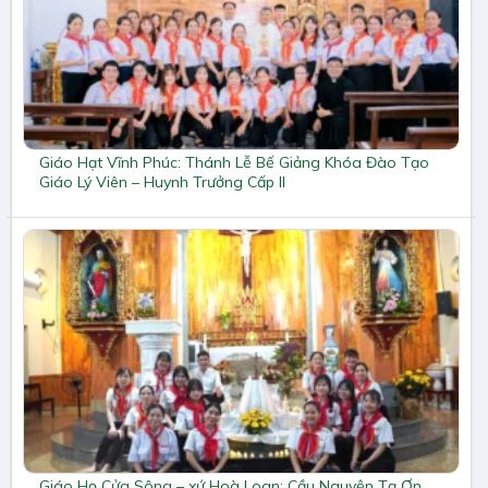
Giáo Hạt Vĩnh Phúc: Thánh Lễ Bế Giảng Khóa Đào Tạo
Giáo Lý Viên – Huynh Trưởng Cấp II
Giáo Họ Cửa Sông – xứ Hoà Loan: Cầu Nguyện Tạ Ơn,