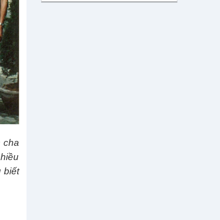
c cha
chiều
 biết