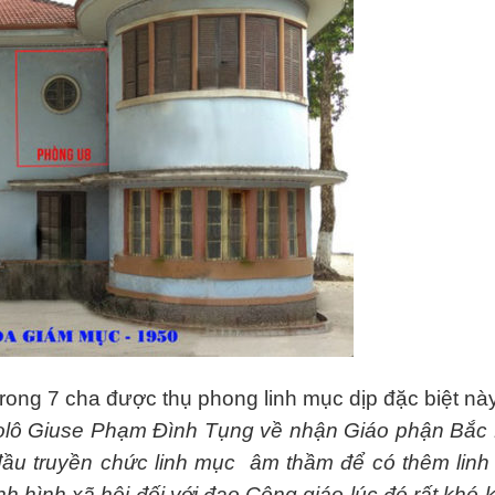
ong 7 cha được thụ phong linh mục dịp đặc biệt này
olô Giuse Phạm Đình Tụng về nhận Giáo phận Bắc 
đầu truyền chức linh mục âm thầm để có thêm lin
nh hình xã hội đối với đạo Công giáo lúc đó rất khó 