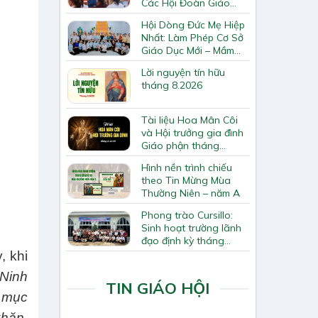
Các Hội Đoàn Giáo
Hạt Bắc Giang
Hội Dòng Đức Mẹ Hiệp
Nhất: Làm Phép Cơ Sở
Giáo Dục Mới – Mầm
Non Thiên Ân
Lời nguyện tín hữu
tháng 8.2026
Tài liệu Hoa Mân Côi
và Hội trưởng gia đình
Giáo phận tháng
8.2026
Hình nền trình chiếu
theo Tin Mừng Mùa
Thường Niên – năm A
Phong trào Cursillo:
Sinh hoạt trường lãnh
đạo định kỳ tháng
7/2026
, khi
Ninh
TIN GIÁO HỘI
h mục
khăn.