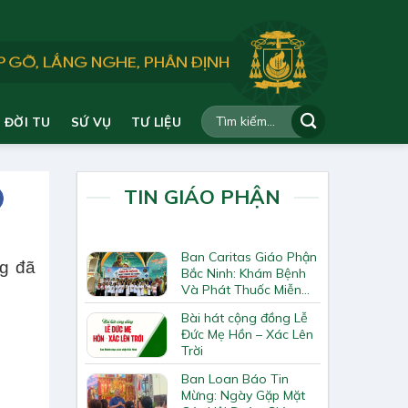
ĐỜI TU
SỨ VỤ
TƯ LIỆU
TIN GIÁO PHẬN
Ban Caritas Giáo Phận
g đã
Bắc Ninh: Khám Bệnh
Và Phát Thuốc Miễn
Phí Tại Giáo Xứ Đồng
Bài hát cộng đồng Lễ
Chương
Đức Mẹ Hồn – Xác Lên
Trời
Ban Loan Báo Tin
Mừng: Ngày Gặp Mặt