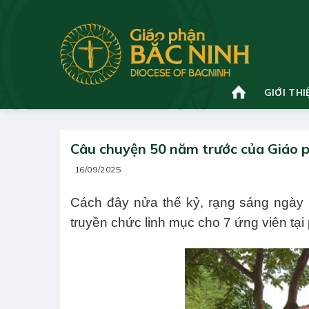
Bỏ
qua
nội
dung
GIỚI THI
Câu chuyện 50 năm trước của Giáo 
16/09/2025
Cách đây nửa thế kỷ, rạng sáng ngày
truyền chức linh mục cho 7 ứng viên tạ