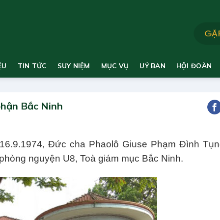
ỆU
TIN TỨC
SUY NIỆM
MỤC VỤ
UỶ BAN
HỘI ĐOÀN
phận Bắc Ninh
 16.9.1974, Đức cha Phaolô Giuse Phạm Đình Tụn
i phòng nguyện U8, Toà giám mục Bắc Ninh.