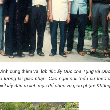
inh cũng thêm vài lời:
“lúc ấy Đức cha Tụng và Đứ
 tương lai giáo phận. Các ngài nói: ‘nếu cứ theo 
ết lấy đâu ra linh mục để phục vụ giáo phận! Không