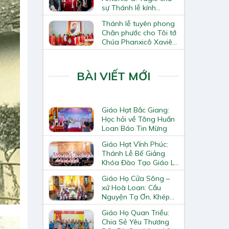
sự Thánh lễ kính
Thánh Tô-ma Tông đồ
Thánh lễ tuyên phong
tại Nhà thờ Chính tòa
Chân phước cho Tôi tớ
Hà Nội
Chúa Phanxicô Xaviê
Trương Bửu Diệp
BÀI VIẾT MỚI
Giáo Hạt Bắc Giang:
Học hỏi về Tông Huấn
Loan Báo Tin Mừng
Giáo Hạt Vĩnh Phúc:
Thánh Lễ Bế Giảng
Khóa Đào Tạo Giáo Lý
Viên – Huynh Trưởng
Giáo Họ Cửa Sông –
Cấp II
xứ Hoà Loan: Cầu
Nguyện Tạ Ơn, Khép
Lại Khóa Huấn Luyện
Giáo Họ Quan Triều:
Giáo Lý Viên Cấp II
Chia Sẻ Yêu Thương