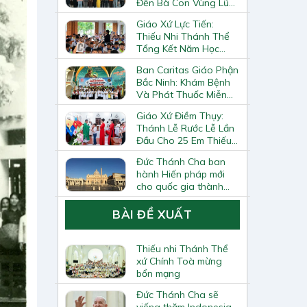
Đến Bà Con Vùng Lũ
Lai Châu
Giáo Xứ Lực Tiến:
Thiếu Nhi Thánh Thể
Tổng Kết Năm Học
Giáo Lý
Ban Caritas Giáo Phận
Bắc Ninh: Khám Bệnh
Và Phát Thuốc Miễn
Phí Tại Giáo Xứ Đồng
Giáo Xứ Điềm Thụy:
Chương
Thánh Lễ Rước Lễ Lần
Đầu Cho 25 Em Thiếu
Nhi
Đức Thánh Cha ban
hành Hiến pháp mới
cho quốc gia thành
Vatican
BÀI ĐỀ XUẤT
Thiếu nhi Thánh Thể
xứ Chính Toà mừng
bổn mạng
Đức Thánh Cha sẽ
viếng thăm Indonesia,