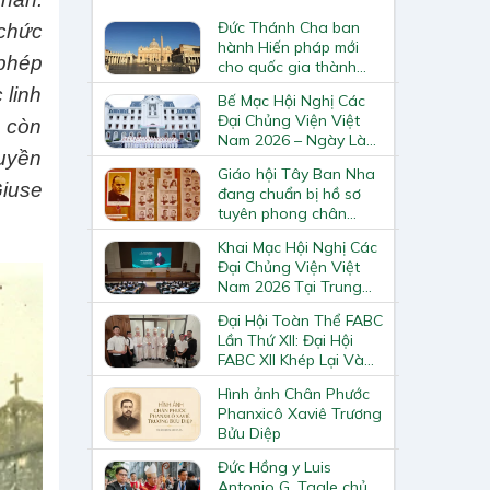
Đức Thánh Cha ban
 chức
hành Hiến pháp mới
 phép
cho quốc gia thành
Vatican
 linh
Bế Mạc Hội Nghị Các
Đại Chủng Viện Việt
 còn
Nam 2026 – Ngày Làm
ruyền
Việc Cuối Cùng
Giáo hội Tây Ban Nha
Giuse
đang chuẩn bị hồ sơ
tuyên phong chân
phước và phong thánh
Khai Mạc Hội Nghị Các
cho 3.344 vị
Đại Chủng Viện Việt
Nam 2026 Tại Trung
Tâm Mục Vụ Giáo
Đại Hội Toàn Thể FABC
Phận Vinh
Lần Thứ XII: Đại Hội
FABC XII Khép Lại Và
Mở Ra Một Hành Trình
Hình ảnh Chân Phước
Mới Cho Giáo Hội Tại
Phanxicô Xaviê Trương
Châu Á
Bửu Diệp
Đức Hồng y Luis
Antonio G. Tagle chủ