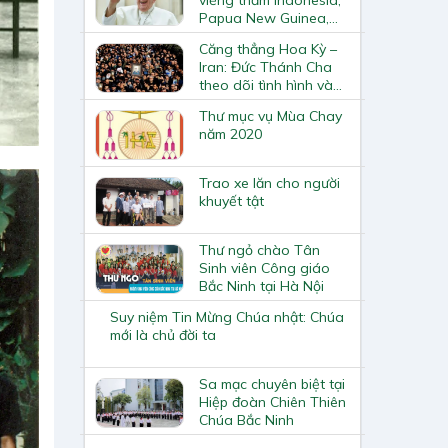
Papua New Guinea,
Đông Timor và
Căng thẳng Hoa Kỳ –
Singapore vào tháng
Iran: Đức Thánh Cha
9
theo dõi tình hình và
cầu nguyện cho hòa
Thư mục vụ Mùa Chay
bình
năm 2020
Trao xe lăn cho người
khuyết tật
Thư ngỏ chào Tân
Sinh viên Công giáo
Bắc Ninh tại Hà Nội
Suy niệm Tin Mừng Chúa nhật: Chúa
mới là chủ đời ta
Sa mạc chuyên biệt tại
Hiệp đoàn Chiên Thiên
Chúa Bắc Ninh