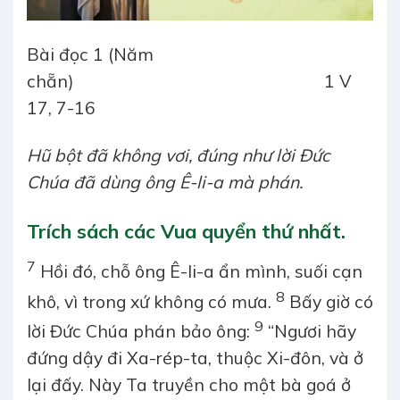
Bài đọc 1 (Năm
chẵn) 1 V
17, 7-16
Hũ bột đã không vơi, đúng như lời Đức
Chúa đã dùng ông Ê-li-a mà phán.
Trích sách các Vua quyển thứ nhất.
7
Hồi đó, chỗ ông Ê-li-a ẩn mình, suối cạn
8
khô, vì trong xứ không có mưa.
Bấy giờ có
9
lời Đức Chúa phán bảo ông:
“Ngươi hãy
đứng dậy đi Xa-rép-ta, thuộc Xi-đôn, và ở
lại đấy. Này Ta truyền cho một bà goá ở