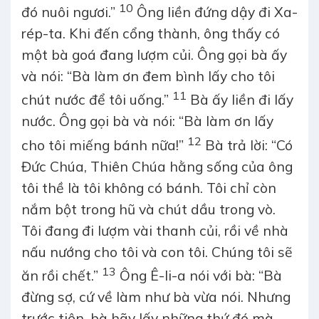
10
đó nuôi ngươi.”
Ông liền đứng dậy đi Xa-
rép-ta. Khi đến cổng thành, ông thấy có
một bà goá đang lượm củi. Ông gọi bà ấy
và nói: “Bà làm ơn đem bình lấy cho tôi
11
chút nước để tôi uống.”
Bà ấy liền đi lấy
nước. Ông gọi bà và nói: “Bà làm ơn lấy
12
cho tôi miếng bánh nữa!”
Bà trả lời: “Có
Đức Chúa, Thiên Chúa hằng sống của ông
tôi thề là tôi không có bánh. Tôi chỉ còn
nắm bột trong hũ và chút dầu trong vò.
Tôi đang đi lượm vài thanh củi, rồi về nhà
nấu nướng cho tôi và con tôi. Chúng tôi sẽ
13
ăn rồi chết.”
Ông Ê-li-a nói với bà: “Bà
đừng sợ, cứ về làm như bà vừa nói. Nhưng
trước tiên, bà hãy lấy những thứ đó mà