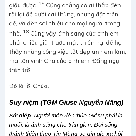
15
giấu được.
Cũng chẳng có ai thắp đèn
rồi lại để dưới cái thùng, nhưng đặt trên
đế, và đèn soi chiếu cho mọi người trong
16
nhà.
Cũng vậy, ánh sáng của anh em
phải chiếu giãi trước mặt thiên hạ, để họ
thấy những công việc tốt đẹp anh em làm,
mà tôn vinh Cha của anh em, Đấng ngự
trên trời”.
Ðó là lời Chúa.
Suy niệm (TGM Giuse Nguyễn Năng)
Sứ điệp
: Người môn đệ Chúa Giêsu phải là
muối, là ánh sáng cho trần gian. Đời sống
thánh thiện theo Tin Mừng sẽ gìn giữ xã hội