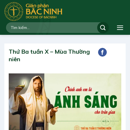
Bỏ
qua
nội
dung
Thứ Ba tuần X – Mùa Thường
niên