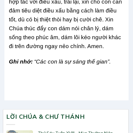
hợp tác với điều xấu, trái lại, xin cho con can
đảm tiêu diệt điều xấu bằng cách làm điều
tốt, dù có bị thiệt thòi hay bị cười chê. Xin
Chúa thúc đẩy con dám nói chân lý, dám
sống theo phúc âm, dám lôi kéo người khác
đi trên đường ngay nẻo chính. Amen.
Ghi nhớ:
“Các con là sự sáng thế gian”.
LỜI CHÚA & CHƯ THÁNH
Thứ Sáu Tuần XVIII - Mùa Thường Niên