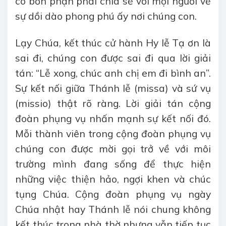
có bổn phận phải chia sẻ với mọi người về
sự dồi dào phong phú ấy nơi chúng con.
Lạy Chúa, kết thúc cử hành Hy lễ Tạ ơn là
sai đi, chúng con được sai đi qua lời giải
tán: “Lễ xong, chúc anh chị em đi bình an”.
Sự kết nối giữa Thánh lễ (missa) và sứ vụ
(missio) thật rõ ràng. Lời giải tán cộng
đoàn phụng vụ nhấn mạnh sự kết nối đó.
Mỗi thành viên trong cộng đoàn phụng vụ
chúng con được mời gọi trở về với môi
trường mình đang sống để thực hiện
những việc thiện hảo, ngợi khen và chúc
tụng Chúa. Cộng đoàn phụng vụ ngày
Chúa nhật hay Thánh lễ nói chung không
kết thúc trong nhà thờ nhưng vẫn tiếp tục