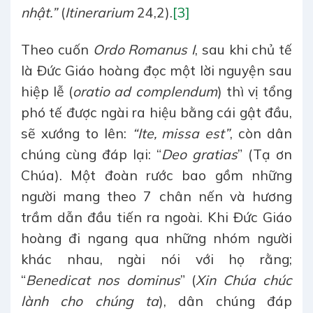
nhật.”
(
Itinerarium
24,2).
[3]
Theo cuốn
Ordo Romanus I
, sau khi chủ tế
là Đức Giáo hoàng đọc một lời nguyện sau
hiệp lễ (
oratio ad complendum
) thì vị tổng
phó tế được ngài ra hiệu bằng cái gật đầu,
sẽ xướng to lên:
“Ite, missa est”
, còn dân
chúng cùng đáp lại: “
Deo gratias
” (Tạ ơn
Chúa). Một đoàn rước bao gồm những
người mang theo 7 chân nến và hương
trầm dẫn đầu tiến ra ngoài. Khi Đức Giáo
hoàng đi ngang qua những nhóm người
khác nhau, ngài nói với họ rằng;
“
Benedicat nos dominus
” (
Xin Chúa chúc
lành cho chúng ta
), dân chúng đáp