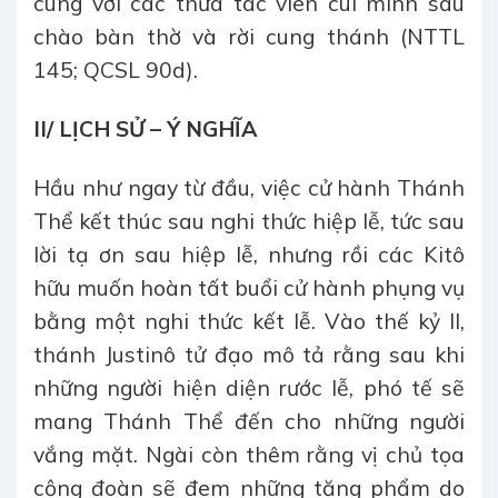
cùng với các thừa tác viên cúi mình sâu
chào bàn thờ và rời cung thánh (NTTL
145; QCSL 90d).
II/ LỊCH SỬ – Ý NGHĨA
Hầu như ngay từ đầu, việc cử hành Thánh
Thể kết thúc sau nghi thức hiệp lễ, tức sau
lời tạ ơn sau hiệp lễ, nhưng rồi các Kitô
hữu muốn hoàn tất buổi cử hành phụng vụ
bằng một nghi thức kết lễ. Vào thế kỷ II,
thánh Justinô tử đạo mô tả rằng sau khi
những người hiện diện rước lễ, phó tế sẽ
mang Thánh Thể đến cho những người
vắng mặt. Ngài còn thêm rằng vị chủ tọa
cộng đoàn sẽ đem những tặng phẩm do