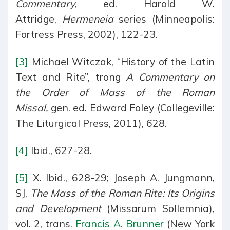
Commentary
, ed. Harold W.
Attridge,
Hermeneia
series (Minneapolis:
Fortress Press, 2002), 122-23.
[3]
Michael Witczak, “History of the Latin
Text and Rite”, trong
A Commentary on
the Order of Mass of the Roman
Missal,
gen. ed. Edward Foley (Collegeville:
The Liturgical Press, 2011), 628.
[4]
Ibid., 627-28.
[5]
X. Ibid., 628-29; Joseph A. Jungmann,
SJ,
The Mass of the Roman Rite: Its Origins
and Development
(Missarum Sollemnia),
vol. 2, trans.
Francis A. Brunner
(New York