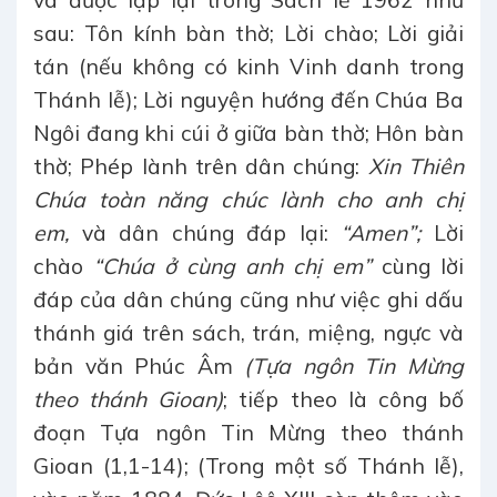
và được lặp lại trong Sách lễ 1962 như
sau: Tôn kính bàn thờ; Lời chào; Lời giải
tán (nếu không có kinh Vinh danh trong
Thánh lễ); Lời nguyện hướng đến Chúa Ba
Ngôi đang khi cúi ở giữa bàn thờ; Hôn bàn
thờ; Phép lành trên dân chúng:
Xin Thiên
Chúa toàn năng chúc lành cho anh chị
em,
và dân chúng đáp lại:
“Amen”;
Lời
chào
“Chúa ở cùng anh chị em”
cùng lời
đáp của dân chúng cũng như việc ghi dấu
thánh giá trên sách, trán, miệng, ngực và
bản văn Phúc Âm
(Tựa ngôn Tin Mừng
theo thánh Gioan)
; tiếp theo là công bố
đoạn Tựa ngôn Tin Mừng theo thánh
Gioan (1,1-14); (Trong một số Thánh lễ),