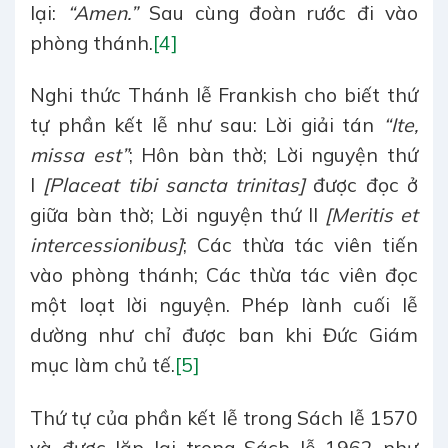
lại:
“Amen.”
Sau cùng đoàn rước đi vào
phòng thánh.
[4]
Nghi thức Thánh lễ Frankish cho biết thứ
tự phần kết lễ như sau: Lời giải tán
“Ite,
missa est”
; Hôn bàn thờ; Lời nguyện thứ
I
[Placeat tibi sancta trinitas]
được đọc ở
giữa bàn thờ; Lời nguyện thứ II
[Meritis et
intercessionibus]
; Các thừa tác viên tiến
vào phòng thánh; Các thừa tác viên đọc
một loạt lời nguyện. Phép lành cuối lễ
dường như chỉ được ban khi Đức Giám
mục làm chủ tế.
[5]
Thứ tự của phần kết lễ trong Sách lễ 1570