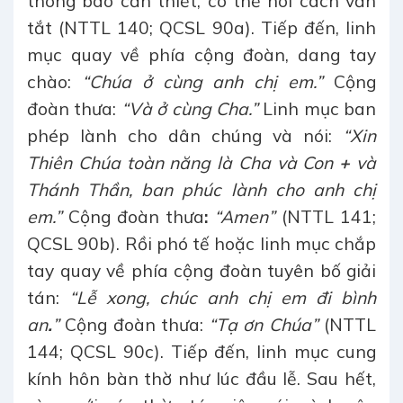
thông báo cần thiết, có thể nói cách vắn
tắt (NTTL 140; QCSL 90a). Tiếp đến, linh
mục quay về phía cộng đoàn, dang tay
chào:
“Chúa ở cùng anh chị em.”
Cộng
đoàn thưa:
“Và ở cùng Cha.”
Linh mục ban
phép lành cho dân chúng và nói:
“Xin
Thiên Chúa toàn năng là Cha và Con
+
và
Thánh Thần, ban phúc lành cho anh chị
em.”
Cộng đoàn thưa
:
“Amen”
(NTTL 141;
QCSL 90b). Rồi phó tế hoặc linh mục chắp
tay quay về phía cộng đoàn tuyên bố giải
tán:
“Lễ xong, chúc anh chị em đi bình
an
.
”
Cộng đoàn thưa:
“Tạ ơn Chúa”
(NTTL
144; QCSL 90c). Tiếp đến, linh mục cung
kính hôn bàn thờ như lúc đầu lễ. Sau hết,