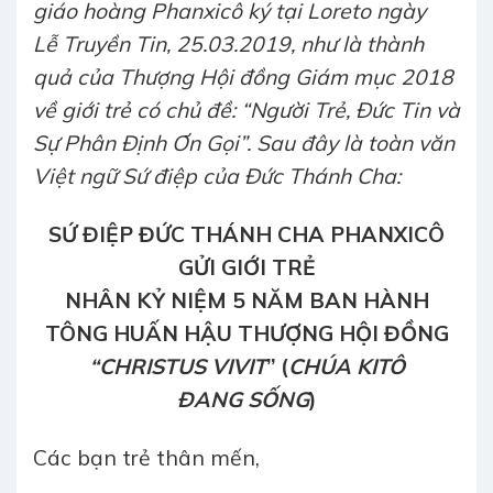
giáo hoàng Phanxicô ký
tại Loreto
ngày
Lễ Truyền Tin,
25.03.2019, như
là thành
quả của Thượng Hội đồng Giám mục 2018
về giới trẻ có chủ đề:
“Người Trẻ, Đức Tin và
Sự Phân Định Ơn Gọi”. Sau đây là toàn văn
Việt ngữ Sứ điệp của Đức Thánh Cha:
SỨ ĐIỆP
ĐỨC THÁNH CHA PHANXICÔ
GỬI GIỚI TRẺ
NHÂN KỶ NIỆM 5 NĂM BAN HÀNH
TÔNG HUẤN HẬU THƯỢNG HỘI ĐỒNG
“
CHRISTUS VIVIT
” (
CHÚA KITÔ
ĐANG
SỐNG
)
Các bạn trẻ thân mến,