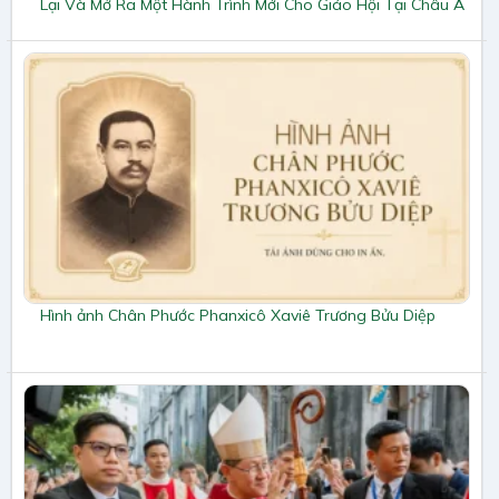
Lại Và Mở Ra Một Hành Trình Mới Cho Giáo Hội Tại Châu Á
Hình ảnh Chân Phước Phanxicô Xaviê Trương Bửu Diệp