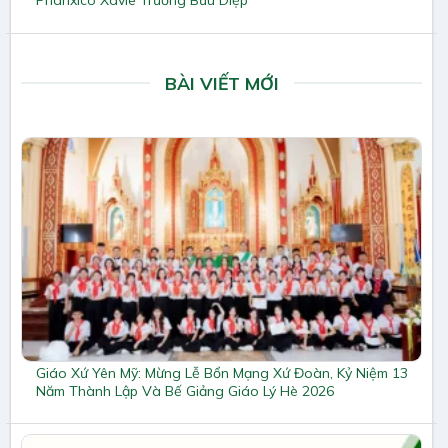
Phanxicô Xaviê Trương Bửu Diệp
BÀI VIẾT MỚI
Giáo Xứ Yên Mỹ: Mừng Lễ Bổn Mạng Xứ Đoàn, Kỷ Niệm 13
Năm Thành Lập Và Bế Giảng Giáo Lý Hè 2026