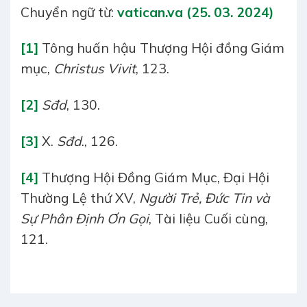
Chuyển ngữ từ:
vatican.va (25. 03. 2024)
[1]
Tông huấn hậu Thượng Hội đồng Giám
mục,
Christus Vivit
, 123.
[2]
Sđd
, 130.
[3]
X.
Sđd
., 126.
[4]
Thượng Hội Đồng Giám Mục, Đại Hội
Thường Lệ thứ XV,
Người Trẻ, Đức Tin và
Sự Phân Định Ơn Gọi
, Tài liệu Cuối cùng,
121.