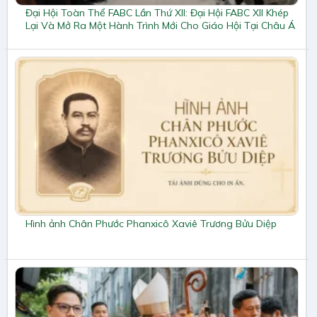
Đại Hội Toàn Thể FABC Lần Thứ XII: Đại Hội FABC XII Khép
Lại Và Mở Ra Một Hành Trình Mới Cho Giáo Hội Tại Châu Á
Hình ảnh Chân Phước Phanxicô Xaviê Trương Bửu Diệp