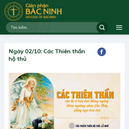
Bỏ
qua
nội
dung
Ngày 02/10: Các Thiên thần
hộ thủ