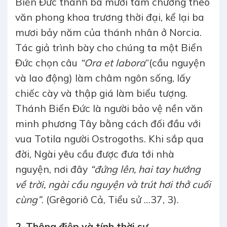
Biển Đức thành ba mươi tám chương theo
văn phong khoa trương thời đại, kể lại ba
mươi bảy năm của thánh nhân ở Norcia.
Tác giả trình bày cho chúng ta một Biển
Đức chọn câu
“Ora et labora
“(cầu nguyện
và lao động) làm châm ngôn sống, lấy
chiếc cày và thập giá làm biểu tượng.
Thánh Biển Đức là người bảo vệ nền văn
minh phương Tây bằng cách đối đầu với
vua Totila người Ostrogoths. Khi sắp qua
đời, Ngài yêu cầu được đưa tới nhà
nguyện, nơi đây
“đứng lên, hai tay hướng
về trời, ngài cầu nguyện và trút hơi thở cuối
cùng”
. (Grêgoriô Cả, Tiểu sử …37, 3).
2. Thông điệp và tính thời sự