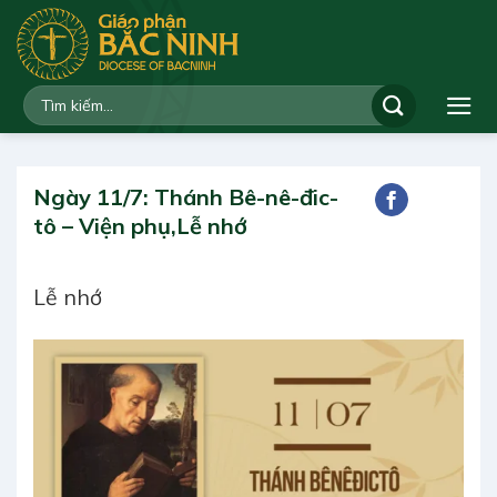
Bỏ
qua
nội
dung
Ngày 11/7: Thánh Bê-nê-đic-
tô – Viện phụ,Lễ nhớ
Lễ nhớ