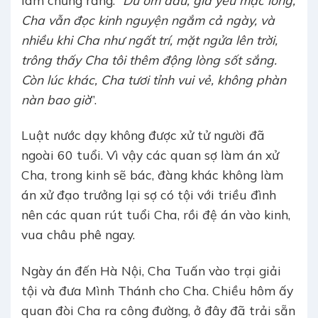
Cha vẫn đọc kinh nguyện ngắm cả ngày, và
nhiều khi Cha như ngất trí, mặt ngửa lên trời,
trông thấy Cha tôi thêm động lòng sốt s
ắ
ng.
Còn lúc khác, Cha tươi tỉnh vui vẻ, không phàn
nàn bao giờ
”.
Luật nước dạy không được xử tử người đã
ngoài 60 tuổi. Vì vậy các quan sợ làm án xử
Cha, trong kinh sẽ bác, đàng khác không làm
án xử đạo trưởng lại sợ có tội với triều đình
nên các quan rút tuổi Cha, rồi đệ án vào kinh,
vua châu phê ngay.
Ngày án đến Hà Nội, Cha Tuấn vào trại giải
tội và đưa Mình Thánh cho Cha. Chiều hôm ấy
quan đòi Cha ra công đường, ở đây đã trải sẵn