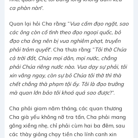
ca phàn nàn
”.
Quan lại hỏi Cha rằng: “
Vua cấm đạo ngặt, sao
các ông còn cố tình theo đạo ngoại quốc, bỏ
đạo cha ông nên bị vua nghiêm phạt, truyền
phải trảm quyết
”. Cha thưa rằng: “
Tôi thờ Chúa
cả trời đất, Chúa mọi dân, mọi nước, chẳng
phải Chúa riêng nước nào. Vua dạy sự phải, tôi
xin vâng ngay, còn sự bỏ Chúa tôi thờ thì thà
chết chẳng thà phạm tội ấy. Tôi là đạo trưởng
mà quan lớn bảo tôi khoá quá sao được
?”.
Cha phải giam năm tháng, các quan thương
Cha già yếu không nỡ tra tấn, Cha phải mang
gông xiềng nhẹ, chỉ phải cùm hai ba đêm, sau
các thày giảng chạy tiền cho lính canh xin