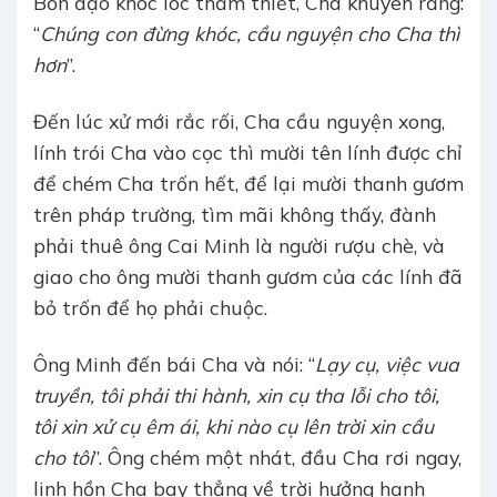
Bổn đạo khóc lóc thảm thiết, Cha khuyên rằng:
“
Chúng con đừng khóc, cầu nguyện cho Cha thì
hơn
”.
Đến lúc xử mới rắc rối, Cha cầu nguyện xong,
lính trói Cha vào cọc thì mười tên lính được chỉ
để chém Cha trốn hết, để lại mười thanh gươm
trên pháp trường, tìm mãi không thấy, đành
phải thuê ông Cai Minh là người rượu chè, và
giao cho ông mười thanh gươm của các lính đã
bỏ trốn để họ phải chuộc.
Ông Minh đến bái Cha và nói: “
Lạy cụ, việc vua
truyền, tôi phải thi hành, xin cụ tha lỗi cho tôi,
tôi xin xử cụ êm ái, khi nào cụ lên trời xin cầu
cho tôi
”. Ông chém một nhát, đầu Cha rơi ngay,
linh hồn Cha bay thẳng về trời hưởng hạnh