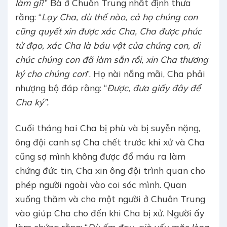
làm gì
?” Bà ở Chuôn Trung nhất định thưa
rằng: “
Lạy Cha, dù thế nào, cả họ chúng con
cũng quyết xin được xác Cha, Cha được phúc
tử đạo, xác Cha là báu vật của chúng con, di
chúc chúng con đã làm sẵn rồi, xin Cha thương
ký cho chúng con
”. Họ nài nẵng mãi, Cha phải
nhượng bộ đáp rằng: “
Được, đưa giấy đây để
Cha ký”.
Cuối tháng hai Cha bị phù và bị suyễn nặng,
ông đội canh sợ Cha chết trước khi xử và Cha
cũng sợ mình không được đổ máu ra làm
chứng đức tin, Cha xin ông đội trình quan cho
phép người ngoài vào coi sóc mình. Quan
xuống thăm và cho một người ở Chuôn Trung
vào giúp Cha cho đến khi Cha bị xử. Người ấy
làm chứng rằng: “
Dù ốm đau, già yếu mặc lòng,