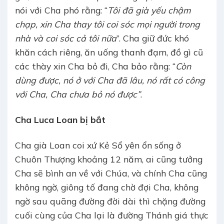
nói với Cha phó rằng: “
Tôi đã già yếu chậm
chạp, xin Cha thay tôi coi sóc mọi người trong
nhà và coi sóc cả tôi nữa
”. Cha giữ đức khó
khăn cách riêng, ăn uống thanh đạm, đồ gì cũ
các thày xin Cha bỏ đi, Cha bảo rằng: “
Còn
dùng được, nó ở với Cha đã lâu, nó rất có công
với Cha, Cha chưa bỏ nó được”
.
Cha Luca Loan bị bắt
Cha già Loan coi xứ Kẻ Sổ yên ổn sống ở
Chuôn Thượng khoảng 12 năm, ai cũng tưởng
Cha sẽ bình an về với Chúa, và chính Cha cũng
không ngờ, giông tố đang chờ đợi Cha, không
ngờ sau quãng đường đời dài thì chặng đường
cuối cùng của Cha lại là đường Thánh giá thực