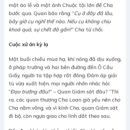
một áo lễ và một ảnh Chuộc tội lớn để Cha
bước qua. Quan bảo rằng: “
Cụ ở đây đã lâu,
bây giờ cụ nghĩ thế nào. Nếu cụ không chịu
khoá quá, sự chết đã gần
?” Cha từ chối.
Cuộc xử án kỳ lạ
Một buổi chiều mùa hạ, khí nóng đã dịu xuống,
ở pháp trường và hai bên đường đến Ô Cầu
Giấy, người ta tập hợp rất đông. Đám áp giải
tù vừa xuất hiện, mọi người nhớn nhác hỏi:
“
Đạo trưởng đâu
?” – Quan Giám sát đâu? “Thì
ra, các quan thương Cha Loan già yếu nên cho
Cha nằm võng, và vì kính Cha, quan Giám sát
đi bộ, còn ngựa giao cho lính dắt theo sau.