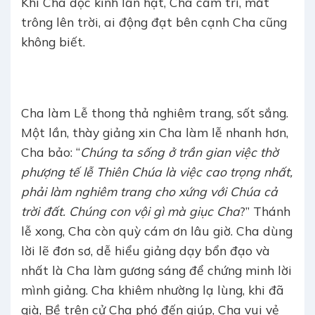
Khi Cha đọc kinh lần hạt, Cha cầm trí, mắt
trông lên trời, ai động đạt bên cạnh Cha cũng
không biết.
Cha làm Lễ thong thả nghiêm trang, sốt sắng.
Một lần, thày giảng xin Cha làm lễ nhanh hơn,
Cha bảo: “
Chúng ta sống ở trần gian việc thờ
phượng tế lễ Thiên Chúa là việc cao trọng nhất,
phải làm nghiêm trang cho xứng với Chúa cả
trời đất. Chúng con vội gì mà giục Cha
?” Thánh
lễ xong, Cha còn quỳ cám ơn lâu giờ. Cha dùng
lời lẽ đơn sơ, dễ hiểu giảng dạy bổn đạo và
nhất là Cha làm gương sáng để chứng minh lời
mình giảng. Cha khiêm nhường lạ lùng, khi đã
già, Bề trên cử Cha phó đến giúp, Cha vui vẻ