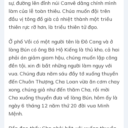
sự, đường lên đỉnh núi Canvê dâng chính mình
làm của lễ toàn thiêu. Chúa muốn đội trên
đầu vị tông đồ già cả nhiệt thành một triều
thiên rực rỡ hơn, là triều thiên tử đạo.
Ở phố Vồi có một người tên là Đô Cang và ở
làng Bún có ông Bá Hộ Kiếng là thủ kho, cả hai
phải án giảm giam hậu, chúng muốn lập công
đền tội, xin đi bắt những người làm ngụy với
vua. Chúng đưa năm sáu đầy tớ xuống thuyền
đến Chuôn Thượng, Cha Loan vừa ăn cơm chay
xong, chúng giả như đến thăm Cha, rồi mời
Cha xuống thuyền đưa về làng Bún, hôm ấy là
ngày 6 tháng 12 năm thứ 20 đời vua Minh
Mệnh.
Bổn đạo thấy Cha phải bắt, vội xuống thuyền