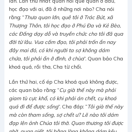
lần. Lần thứ nhất quan hỏi quê quán ở đâu,
học đạo với ai, đã ở những nơi nào? Cha nói
rằng: “
Thưa quan lớn, quê tôi ở Trác Bút, xã
Thượng Thôn, tôi học đạo ở Phú Đa và Kẻ Bèo,
các Đấng dạy dỗ và truyền chức cho tôi đã qua
đời từ lâu. Vua cấm đạo, tôi phải trốn ẩn nay
đây mai đó, có khi người ta sợ không dám
chứa, tôi phải ẩn ở đình, ở chùa
”. Quan bảo Cha
khoá quá, rồi tha, Cha từ chối.
Lần thứ hai, cố ép Cha khoá quá không được,
các quan bảo rằng: “
Cụ già thế này mà phải
giam tù cực khổ, có khi phải án chết, cụ khoá
quá đi để được sống
”. Cha đáp: “
Tôi già thế này
mà còn tham sống, sợ chết ư? Lẽ nào tôi dám
đạp lên ảnh Chúa tôi thờ. Quan thương tôi được
nhờ, quan giết, tôi bằng lòng không dám kêu