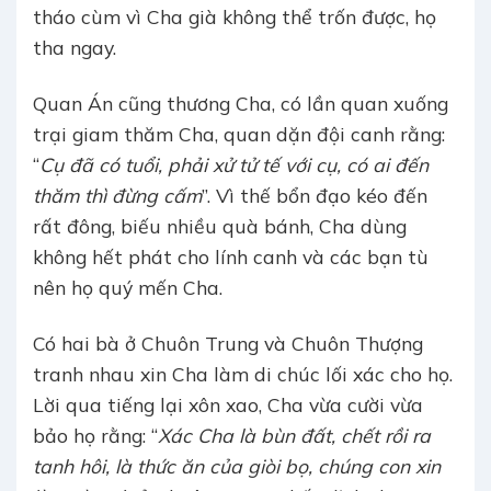
tháo cùm vì Cha già không thể trốn được, họ
tha ngay.
Quan Án cũng thương Cha, có lần quan xuống
trại giam thăm Cha, quan dặn đội canh rằng:
“
Cụ đã có tuổi, phải xử tử tế với cụ, có ai đến
thăm thì đừng cấm
”. Vì thế bổn đạo kéo đến
rất đông, biếu nhiều quà bánh, Cha dùng
không hết phát cho lính canh và các bạn tù
nên họ quý mến Cha.
Có hai bà ở Chuôn Trung và Chuôn Thượng
tranh nhau xin Cha làm di chúc lối xác cho họ.
Lời qua tiếng lại xôn xao, Cha vừa cười vừa
bảo họ rằng: “
Xác Cha là bùn đất, chết rồi ra
tanh hôi, là thức ăn của giòi bọ, chúng con xin