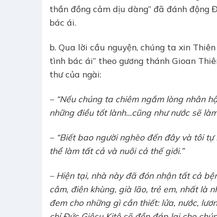
thần đồng cảm dịu dàng” đã đánh động Đấ
bác ái.
b. Qua lời cầu nguyện, chúng ta xin Thiê
tình bác ái” theo gương thánh Gioan Thiê
thư của ngài:
– “Nếu chúng ta chiêm ngắm lòng nhân hậ
những điều tốt lành…cũng như nước sẽ làm tắ
– “Biết bao người nghèo đến đây và tôi tự
thể làm tất cả và nuôi cả thế giới.”
– Hiện tại, nhà này đã đón nhận tất cả bện
câm, điên khùng, già lão, trẻ em, nhất là
đem cho những gì cần thiết: lửa, nước, lươ
chỉ Đức Giêsu Kitô sẽ đền đáp lại cho chún