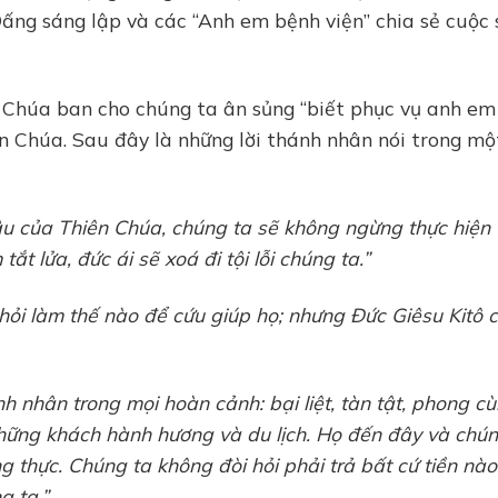
ng sáng lập và các “Anh em bệnh viện” chia sẻ cuộc 
n Chúa ban cho chúng ta ân sủng “biết phục vụ anh em
n Chúa. Sau đây là những lời thánh nhân nói trong mộ
u của Thiên Chúa, chúng ta sẽ không ngừng thực hiện
t lửa, đức ái sẽ xoá đi tội lỗi chúng ta.”
 hỏi làm thế nào để cứu giúp họ; nhưng Đức Giêsu Kitô 
h nhân trong mọi hoàn cảnh: bại liệt, tàn tật, phong cùi
 những khách hành hương và du lịch. Họ đến đây và chún
ng thực. Chúng ta không đòi hỏi phải trả bất cứ tiền nào
g ta.”