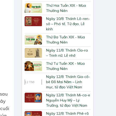
Thứ Hai Tuần XIX - Mùa
Thường Niên
Ngày 10/8: Thánh Lô-ren-
sô – Phó tế, Tử đạo, Lễ
kính
Thứ Ba Tuần XIX - Mùa
Thường Niên
Ngày 11/8: Thánh Cla-ra
– Trinh nữ, Lễ nhớ
Thứ Tư Tuần XIX - Mùa
Thường Niên
Ngày 12/8: Thánh Gia-cô-
bê Đỗ Mai Năm – Linh
12
Th8
mục, tử đạo Việt Nam
 sau
Ngày 12/8: Thánh Mi-ca-e
Nguyễn Huy Mỹ – Lý
Tây
Trưởng, tử đạo Việt Nam
 cuối
Ngày 12/8: Thánh Phê-rô
của