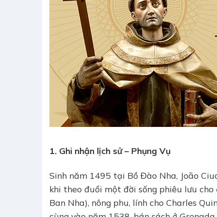
1. Ghi nhận lịch sử – Phụng Vụ
Sinh năm 1495 tại Bồ Đào Nha, João Ciud
khi theo đuổi một đời sống phiêu lưu cho
Ban Nha), nông phu, lính cho Charles Quin
cùng vào năm 1538, bán sách ở Grenada. 