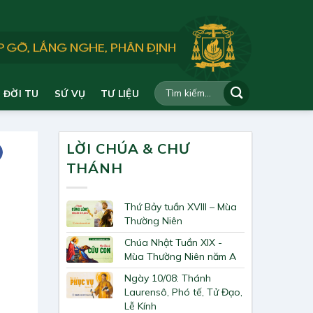
ĐỜI TU
SỨ VỤ
TƯ LIỆU
LỜI CHÚA & CHƯ
THÁNH
Thứ Bảy tuần XVIII – Mùa
Thường Niên
Chúa Nhật Tuần XIX -
Mùa Thường Niên năm A
Ngày 10/08: Thánh
Laurensô, Phó tế, Tử Đạo,
Lễ Kính