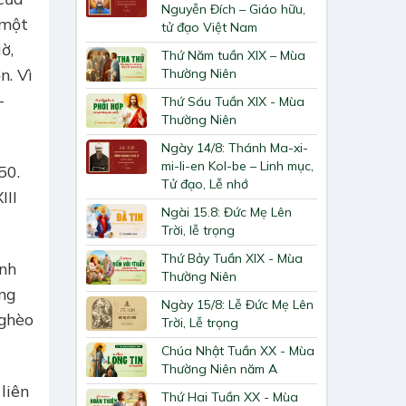
Nguyễn Đích – Giáo hữu,
 một
tử đạo Việt Nam
ờ,
Thứ Năm tuần XIX – Mùa
n. Vì
Thường Niên
–
Thứ Sáu Tuần XIX - Mùa
Thường Niên
Ngày 14/8: Thánh Ma-xi-
mi-li-en Kol-be – Linh mục,
50.
Tử đạo, Lễ nhớ
III
Ngài 15.8: Đức Mẹ Lên
Trời, lễ trọng
Thứ Bảy Tuần XIX - Mùa
Anh
Thường Niên
ng
Ngày 15/8: Lễ Đức Mẹ Lên
nghèo
Trời, Lễ trọng
Chúa Nhật Tuần XX - Mùa
Thường Niên năm A
liên
Thứ Hai Tuần XX - Mùa