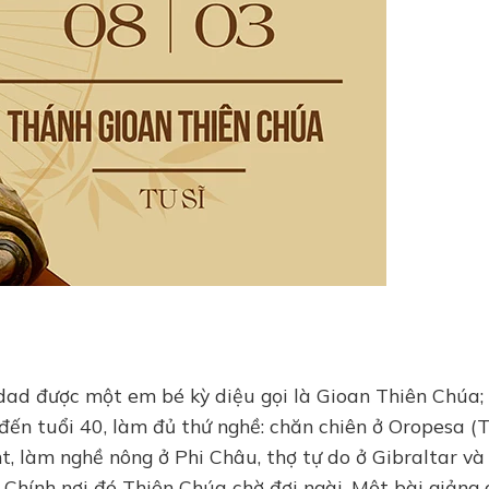
ad được một em bé kỳ diệu gọi là Gioan Thiên Chúa;
 đến tuổi 40, làm đủ thứ nghề: chăn chiên ở Oropesa (
t, làm nghề nông ở Phi Châu, thợ tự do ở Gibraltar và
Chính nơi đó Thiên Chúa chờ đợi ngài. Một bài giảng 