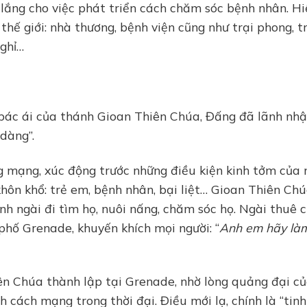
o lắng cho việc phát triển cách chăm sóc bệnh nhân. H
thế giới: nhà thương, bệnh viện cũng như trại phong, t
nghỉ…
 bác ái của thánh Gioan Thiên Chúa, Đấng đã lãnh nhậ
dàng”.
g mạng, xúc động trước những điều kiện kinh tởm của
khôn khổ: trẻ em, bệnh nhân, bại liệt… Gioan Thiên Ch
nh ngài đi tìm họ, nuôi nấng, chăm sóc họ. Ngài thuê 
phố Grenade, khuyến khích mọi người: “
Anh em hãy là
n Chúa thành lập tại Grenade, nhờ lòng quảng đại c
 cách mạng trong thời đại. Điều mới lạ, chính là “tinh