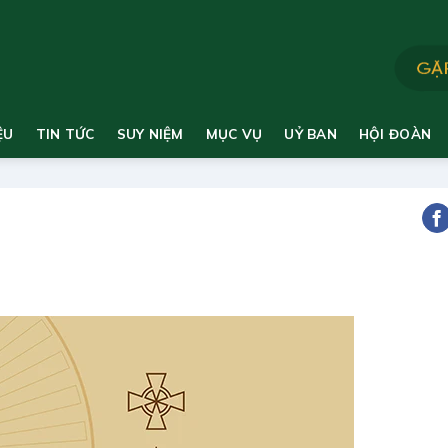
ỆU
TIN TỨC
SUY NIỆM
MỤC VỤ
UỶ BAN
HỘI ĐOÀN