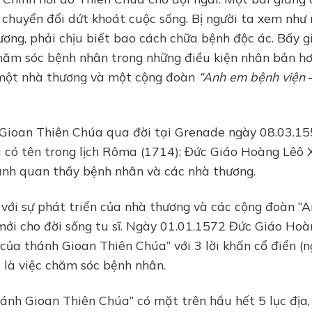
à chuyển đổi dứt khoát cuộc sống. Bị người ta xem như
ương, phải chịu biết bao cách chữa bệnh độc ác. Bấy gi
hăm sóc bệnh nhân trong những điều kiện nhân bản hơ
 một nhà thương và một cộng đoàn
“Anh em bệnh viện
Gioan Thiên Chúa qua đời tại Grenade ngày 08.03.15
có tên trong lịch Rôma (1714); Đức Giáo Hoàng Lêô X
nh quan thầy bệnh nhân và các nhà thương.
với sự phát triển của nhà thương và các cộng đoàn “
mới cho đời sống tu sĩ. Ngày 01.01.1572 Đức Giáo Hoà
của thánh Gioan Thiên Chúa” với 3 lời khấn cổ điển (
ó là việc chăm sóc bệnh nhân.
nh Gioan Thiên Chúa” có mặt trên hầu hết 5 lục địa, 