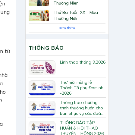
iện
Thường Niên
rung
Thứ Ba Tuần XX - Mùa
Thường Niên
Xem thêm
THÔNG BÁO
n từ
Linh thao tháng 9.2026
 nhà
Thư mời mừng lễ
úa
Thánh Tổ phụ Đaminh
cho
-2026
m
Thông báo chương
trình thường huấn cho
ban phục vụ các đoàn
hội Tông huấn về loan
THÔNG BÁO TẬP
ủa
báo Tin Mừng
HUẤN & HỘI THẢO
TRUYỀN THÔNG 2026