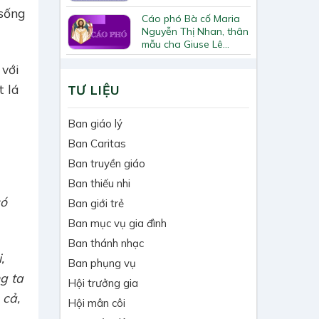
sống
Cáo phó Bà cố Maria
Nguyễn Thị Nhan, thân
mẫu cha Giuse Lê
Quốc Chinh
 với
t lá
TƯ LIỆU
Ban giáo lý
Ban Caritas
Ban truyền giáo
Ban thiếu nhi
có
Ban giới trẻ
Ban mục vụ gia đình
Ban thánh nhạc
,
Ban phụng vụ
g ta
Hội trưởng gia
 cả,
Hội mân côi