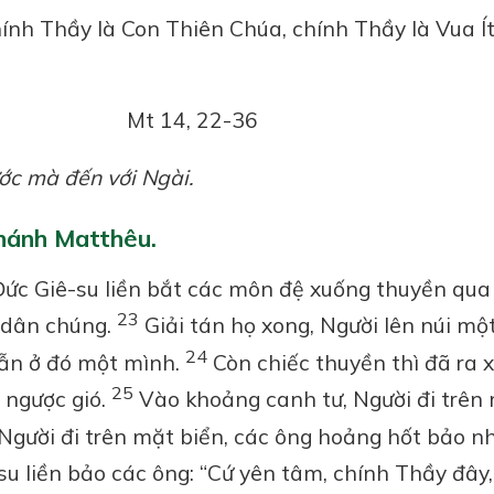
chính Thầy là Con Thiên Chúa, chính Thầy là Vua Ít
14, 22-36
ước mà đến với Ngài.
hánh Matthêu.
Đức Giê-su liền bắt các môn đệ xuống thuyền qua
23
n dân chúng.
Giải tán họ xong, Người lên núi mộ
24
ẫn ở đó một mình.
Còn chiếc thuyền thì đã ra 
25
 ngược gió.
Vào khoảng canh tư, Người đi trên
gười đi trên mặt biển, các ông hoảng hốt bảo n
u liền bảo các ông: “Cứ yên tâm, chính Thầy đây,