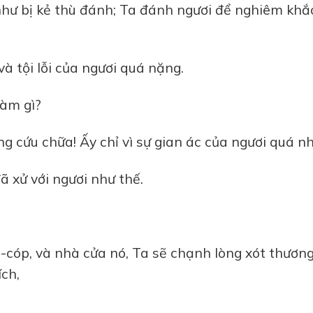
 như bị kẻ thù đánh; Ta đánh ngươi để nghiêm khắ
và tội lỗi của ngươi quá nặng.
làm gì?
g cứu chữa! Ấy chỉ vì sự gian ác của ngươi quá nh
ã xử với ngươi như thế.
a-cóp, và nhà cửa nó, Ta sẽ chạnh lòng xót thương
ích,
.