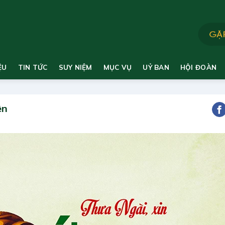
ỆU
TIN TỨC
SUY NIỆM
MỤC VỤ
UỶ BAN
HỘI ĐOÀN
ên