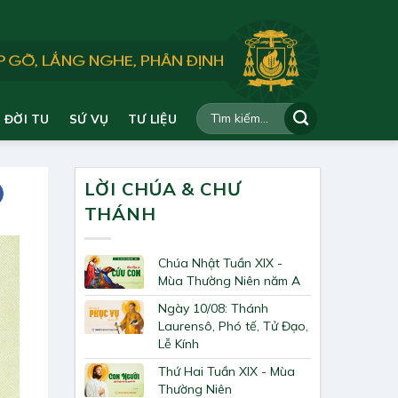
ĐỜI TU
SỨ VỤ
TƯ LIỆU
LỜI CHÚA & CHƯ
THÁNH
Chúa Nhật Tuần XIX -
Mùa Thường Niên năm A
Ngày 10/08: Thánh
Laurensô, Phó tế, Tử Đạo,
Lễ Kính
Thứ Hai Tuần XIX - Mùa
Thường Niên