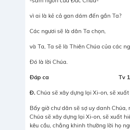
-sấm ngôn của Đức Chúa-
vì ai là kẻ cả gan dám đến gần Ta?
Các ngươi sẽ là dân Ta chọn,
và Ta, Ta sẽ là Thiên Chúa của các ng
Ðó là lời Chúa.
Ðáp ca Tv 101,16-18.1
Đ.
Chúa sẽ xây dựng lại Xi-on, sẽ xuất
Bấy giờ chư dân sẽ sợ uy danh Chúa, 
Chúa sẽ xây dựng lại Xi-on, sẽ xuất hi
kêu cầu, chẳng khinh thường lời họ ng