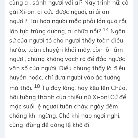
cùng ai, sánh ngươi với ai? Này trinh nữ, cô
gái Xi-on, ai cứu được ngươi, ai ủi an
ngươi? Tai hoạ ngươi mắc phải lớn quá rồi,
14
lớn tựa trùng dương, ai chữa
nổi?
Ngôn
sứ của ngươi tỏ cho ngươi thấy toàn điều
hư ảo, toàn chuyện khói mây, còn lỗi lầm
ngươi, chúng không vạch rõ để đảo ngược
vận số của ngươi. Điều chúng thấy là điều
huyền hoặc, chỉ đưa ngươi vào ảo tưởng
18
mà thôi.
Tự đáy lòng, hãy kêu lên Chúa,
hỡi tường thành của thiếu nữ Xi-on! Cứ để
mặc suối lệ ngươi tuôn chảy, ngày đêm
chẳng khi ngừng. Chớ khi nào ngơi nghỉ,
cũng đừng để dòng lệ khô đi.