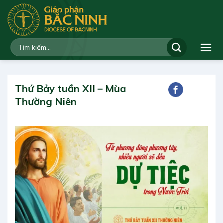
Bỏ
qua
nội
dung
Thứ Bảy tuần XII – Mùa
Thường Niên