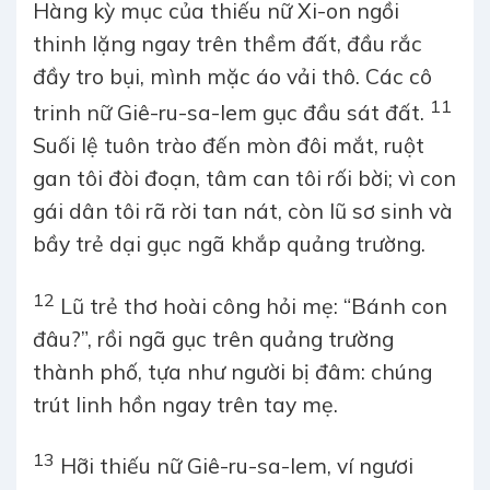
Hàng kỳ mục của thiếu nữ Xi-on ngồi
thinh lặng ngay trên thềm đất, đầu rắc
đầy tro bụi, mình mặc áo vải thô. Các cô
11
trinh nữ Giê-ru-sa-lem gục đầu sát đất.
Suối lệ tuôn trào đến mòn đôi mắt, ruột
gan tôi đòi đoạn, tâm can tôi rối bời; vì con
gái dân tôi rã rời tan nát, còn lũ sơ sinh và
bầy trẻ dại gục ngã khắp quảng trường.
12
Lũ trẻ thơ hoài công hỏi mẹ: “Bánh con
đâu?”, rồi ngã gục trên quảng trường
thành phố, tựa như người bị đâm: chúng
trút linh hồn ngay trên tay mẹ.
13
Hỡi thiếu nữ Giê-ru-sa-lem, ví ngươi