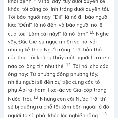
khỏi bệnh.
Vì tôi đây, tuy dưới quyền kẻ
khác, tôi cũng có lính tráng dưới quyền tôi.
Tôi bảo người này: “Đi!”, là nó đi, bảo người
kia: “Đến!”, là nó đến, và bảo người nô lệ
10
của tôi: “Làm cái này!”, là nó làm.”
Nghe
vậy, Đức Giê-su ngạc nhiên và nói với
những kẻ theo Người rằng: “Tôi bảo thật
các ông: tôi không thấy một người Ít-ra-en
11
nào có lòng tin như thế.
Tôi nói cho các
ông hay: Từ phương đông phương tây,
nhiều người sẽ đến dự tiệc cùng các tổ
phụ Áp-ra-ham, I-xa-ác và Gia-cóp trong
12
Nước Trời.
Nhưng con cái Nước Trời thì
sẽ bị quăng ra chỗ tối tăm bên ngoài, ở đó
13
người ta sẽ phải khóc lóc nghiến răng.”