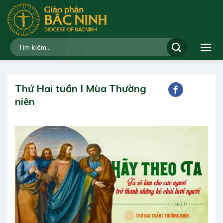
Bỏ
qua
nội
dung
Thứ Hai tuần I Mùa Thường
niên