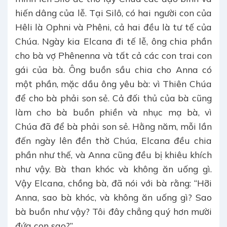
hiến dâng của lễ. Tại Silô, có hai người con của
Hêli là Ophni và Phêni, cả hai đều là tư tế của
Chúa. Ngày kia Elcana đi tế lễ, ông chia phần
cho bà vợ Phênenna và tất cả các con trai con
gái của bà. Ông buồn sầu chia cho Anna có
một phần, mặc dầu ông yêu bà: vì Thiên Chúa
để cho bà phải son sẻ. Cả đối thủ của bà cũng
làm cho bà buồn phiền và nhục mạ bà, vì
Chúa đã để bà phải son sẻ. Hằng năm, mỗi lần
đến ngày lên đền thờ Chúa, Elcana đều chia
phần như thế, và Anna cũng đều bị khiêu khích
như vậy. Bà than khóc và không ăn uống gì.
Vậy Elcana, chồng bà, đã nói với bà rằng: “Hỡi
Anna, sao bà khóc, và không ăn uống gì? Sao
bà buồn như vậy? Tôi đây chẳng quý hơn mười
đứa con sao?”