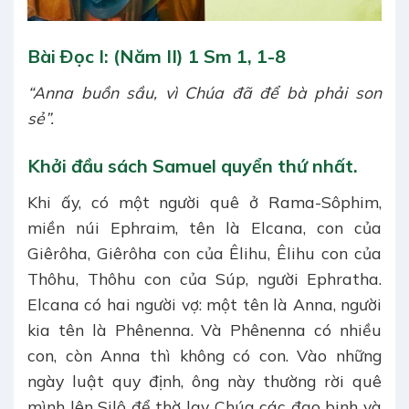
Bài Ðọc I: (Năm II) 1 Sm 1, 1-8
“Anna buồn sầu, vì Chúa đã để bà phải son
sẻ”.
Khởi đầu sách Samuel quyển thứ nhất.
Khi ấy, có một người quê ở Rama-Sôphim,
miền núi Ephraim, tên là Elcana, con của
Giêrôha, Giêrôha con của Êlihu, Êlihu con của
Thôhu, Thôhu con của Súp, người Ephratha.
Elcana có hai người vợ: một tên là Anna, người
kia tên là Phênenna. Và Phênenna có nhiều
con, còn Anna thì không có con. Vào những
ngày luật quy định, ông này thường rời quê
mình lên Silô để thờ lạy Chúa các đạo binh và