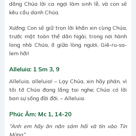
dâng Chúa lời ca ngợi làm sinh lễ, và con sẽ
kêu cầu danh Chúa.
Xướng: Con sẽ giữ trọn lời khấn xin cùng Chúa,
trước mặt toàn thể dân Ngài, trong nơi hành
lang nhà Chúa, ở giữa lòng ngươi, Giê-ru-sa-
lem hỡi!
Alleluia: 1 Sm 3, 9
Alleluia, alleluia! – Lạy Chúa, xin hãy phán, vì
tôi tớ Chúa đang lắng tai nghe; Chúa có lời
ban sự sống đời đời. – Alleluia.
Phúc Âm: Mc 1, 14-20
“Anh em hãy ăn năn sám hối và tin vào Tin
Mừng”.