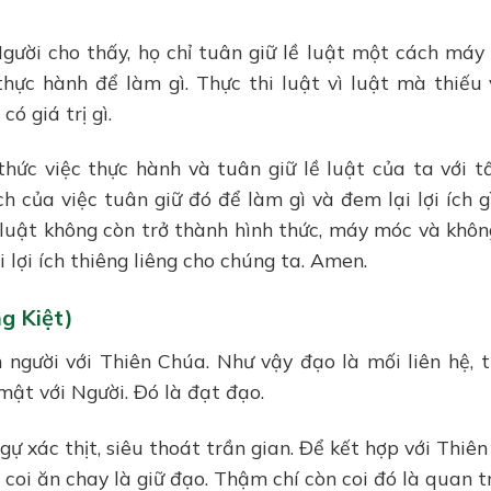
gười cho thấy, họ chỉ tuân giữ lề luật một cách máy
hực hành để làm gì. Thực thi luật vì luật mà thiếu
ó giá trị gì.
hức việc thực hành và tuân giữ lề luật của ta với t
h của việc tuân giữ đó để làm gì và đem lại lợi ích g
ề luật không còn trở thành hình thức, máy móc và khôn
lợi ích thiêng liêng cho chúng ta. Amen.
g Kiệt)
 người với Thiên Chúa. Như vậy đạo là mối liên hệ, 
ật với Người. Đó là đạt đạo.
ự xác thịt, siêu thoát trần gian. Để kết hợp với Thiên
coi ăn chay là giữ đạo. Thậm chí còn coi đó là quan t