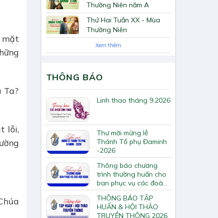
Thường Niên năm A
Thứ Hai Tuần XX - Mùa
Thường Niên
c mặt
Xem thêm
những
THÔNG BÁO
a Ta?
Linh thao tháng 9.2026
 lỗi,
Thư mời mừng lễ
Thánh Tổ phụ Đaminh
đường
-2026
Thông báo chương
trình thường huấn cho
ban phục vụ các đoàn
hội Tông huấn về loan
THÔNG BÁO TẬP
 Chúa
báo Tin Mừng
HUẤN & HỘI THẢO
TRUYỀN THÔNG 2026