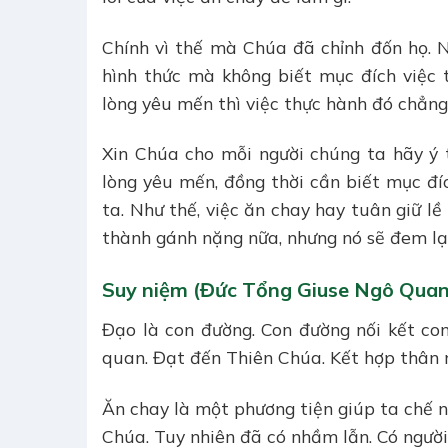
Chính vì thế mà Chúa đã chỉnh đốn họ. N
hình thức mà không biết mục đích việc t
lòng yêu mến thì việc thực hành đó chẳng c
Xin Chúa cho mỗi người chúng ta hãy ý t
lòng yêu mến, đồng thời cần biết mục đíc
ta. Như thế, việc ăn chay hay tuân giữ l
thành gánh nặng nữa, nhưng nó sẽ đem lại 
Suy niệm (Đức Tổng Giuse Ngô Quan
Đạo là con đường. Con đường nối kết con
quan. Đạt đến Thiên Chúa. Kết hợp thân m
Ăn chay là một phương tiện giúp ta chế ng
Chúa. Tuy nhiên đã có nhầm lẫn. Có người 