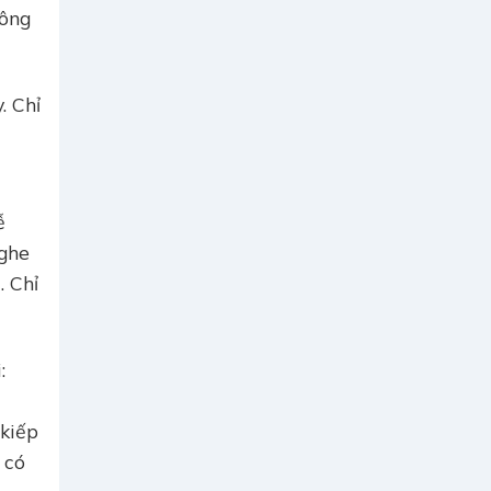
hông
. Chỉ
ễ
nghe
. Chỉ
:
ì
 kiếp
 có