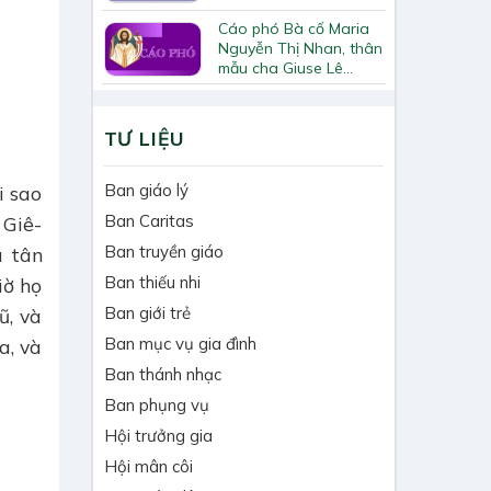
Cáo phó Bà cố Maria
Nguyễn Thị Nhan, thân
mẫu cha Giuse Lê
Quốc Chinh
TƯ LIỆU
Ban giáo lý
i sao
Ban Caritas
 Giê-
Ban truyền giáo
u tân
Ban thiếu nhi
iờ họ
Ban giới trẻ
ũ, và
Ban mục vụ gia đình
a, và
Ban thánh nhạc
Ban phụng vụ
Hội trưởng gia
Hội mân côi