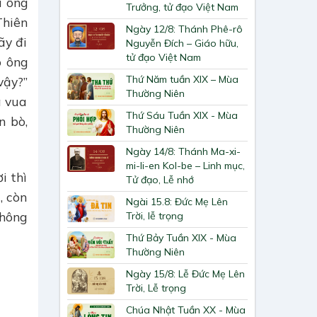
i ông
Trưởng, tử đạo Việt Nam
Thiên
Ngày 12/8: Thánh Phê-rô
ãy đi
Nguyễn Đích – Giáo hữu,
tử đạo Việt Nam
o ông
Thứ Năm tuần XIX – Mùa
vậy?”
Thường Niên
a vua
Thứ Sáu Tuần XIX - Mùa
n bò,
Thường Niên
Ngày 14/8: Thánh Ma-xi-
mi-li-en Kol-be – Linh mục,
i thì
Tử đạo, Lễ nhớ
, còn
Ngài 15.8: Đức Mẹ Lên
không
Trời, lễ trọng
Thứ Bảy Tuần XIX - Mùa
Thường Niên
Ngày 15/8: Lễ Đức Mẹ Lên
Trời, Lễ trọng
Chúa Nhật Tuần XX - Mùa