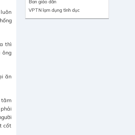
Ban giáo dân
VPTN lạm dụng tình dục
 luôn
chống
a thì
a ông
ại ăn
y tâm
 phải
người
t cốt