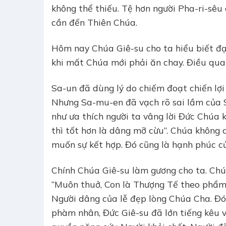
không thể thiếu. Tệ hơn người Pha-ri-sêu 
cần đến Thiên Chúa.
Hôm nay Chúa Giê-su cho ta hiểu biết đạo
khi mất Chúa mới phải ăn chay. Điều qua
Sa-un đã dùng lý do chiếm đoạt chiến lợ
Nhưng Sa-mu-en đã vạch rõ sai lầm của Sa
như ưa thích người ta vâng lời Đức Chúa k
thì tốt hơn là dâng mỡ cừu”. Chúa không 
muốn sự kết hợp. Đó cũng là hạnh phúc củ
Chính Chúa Giê-su làm gương cho ta. Ch
“Muôn thuở, Con là Thượng Tế theo phẩm t
Người dâng của lễ đẹp lòng Chúa Cha. Đó 
phàm nhân, Đức Giê-su đã lớn tiếng kêu v