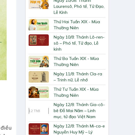
Ngày 10/08: Thánh
Laurensô, Phó tế, Tử Đạo,
Lễ Kính
Thứ Hai Tuần XIX - Mùa
Thường Niên
Ngày 10/8: Thánh Lô-ren-
sô – Phó tế, Tử đạo, Lễ
kính
Thứ Ba Tuần XIX - Mùa
Thường Niên
Ngày 11/8: Thánh Cla-ra
– Trinh nữ, Lễ nhớ
Thứ Tư Tuần XIX - Mùa
Thường Niên
Ngày 12/8: Thánh Gia-cô-
bê Đỗ Mai Năm – Linh
12
Th8
mục, tử đạo Việt Nam
Ngày 12/8: Thánh Mi-ca-e
 điều
Nguyễn Huy Mỹ – Lý