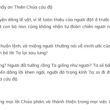
thấy ơn Thiên Chúa cứu độ
ện dâng lễ vật, vì lễ toàn thiêu của ngươi đặt ở trướ
t con bò non, cũng không nhận tự đoàn chiên ngươi 
 huấn lệnh, và miệng ngươi thường nói về minh ước củ
 bỏ lời Ta lại sau lưng?
g? Ngươi đã tưởng rằng Ta giống như ngươi? Ta sẽ bắt
ến dâng lời khen ngợi, người đó trọng kính Ta; ai đi 
a cứu độ.
rong mọi lời Chúa phán, và thánh thiện trong mọi việc