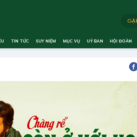
ỆU
TIN TỨC
SUY NIỆM
MỤC VỤ
UỶ BAN
HỘI ĐOÀN