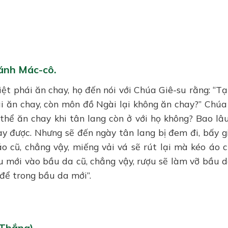
ánh Mác-cô.
ệt phái ăn chay, họ đến nói với Chúa Giê-su rằng: “Tạ
i ăn chay, còn môn đồ Ngài lại không ăn chay?” Chúa
ó thể ăn chay khi tân lang còn ở với họ không? Bao lâ
hay được. Nhưng sẽ đến ngày tân lang bị đem đi, bấy g
o cũ, chẳng vậy, miếng vải vá sẽ rút lại mà kéo áo c
ợu mới vào bầu da cũ, chẳng vậy, rượu sẽ làm vỡ bầu d
để trong bầu da mới”.
 Thắng)