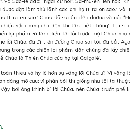
 Và Sao-lê đáp: “Ngài cứ nói”. Sa-mu-en liền nói: “Kh
 được đặt làm thủ lãnh các chi họ Ít-ra-en sao? Và 
 Ít-ra-en sao? Chúa đã sai ông lên đường và nói: “H
 chiến với chúng cho đến khi tận diệt chúng”. Tại sa
iến lợi phẩm và làm điều tội lỗi trước mặt Chúa như 
he lời Chúa, đã đi trên đường Chúa sai tôi, đã bắt Ag
ưng trong các chiến lợi phẩm, dân chúng đã lấy chiê
ễ Chúa là Thiên Chúa của họ tại Galgalê”.
oàn thiêu và hy lễ hơn sự vâng lời Chúa ư? Vì vâng lờ
hơn dâng mỡ cừu; vì phản bội thì giống như tội tà thuật
. Vậy bởi ông khinh bỉ lời Chúa, nên Chúa truất phế 
3.