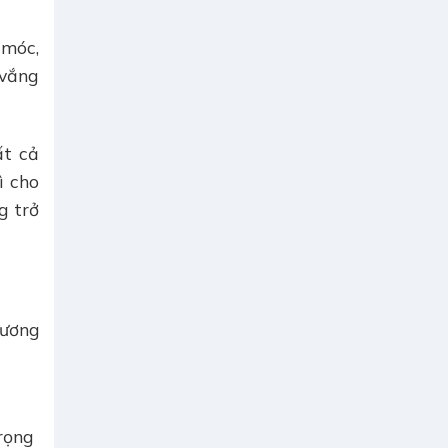
 móc,
 vắng
ất cả
ì cho
g trở
tương
rọng