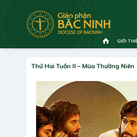
Bỏ
qua
nội
dung
GIỚI THI
Thứ Hai Tuần II – Mùa Thường Niên