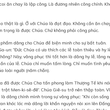
coi ăn chay là lập công. Là đương nhiên công chính. K
 thật là gì. Ở với Chúa là đạt đạo. Không cần ăn chay
n trọng là được Chúa. Chứ không phải công phúc.
i phẩm dâng cho Chúa để biện minh cho sự bất tuân.
-un: “Đức Chúa có ưa thích các lễ toàn thiêu và hy l
hông? Này, vâng phục thì tốt hơn là dâng hy lễ, lắng 
cần của lễ. Chúa chỉ muốn tấm lòng. Chỉ muốn tình yêu
a loài người (năm chẵn).
úa đã được Chúa Cha tấn phong làm Thượng Tế khi nói
rật Men-ki-sê-đê”. Chúa Giê-su trở nên thập toàn. V
là dâng chính mình trong sự vâng phục: “Khi còn sống
an khóc lóc mà dâng lời khẩn nguyện nài xin lên Đấng