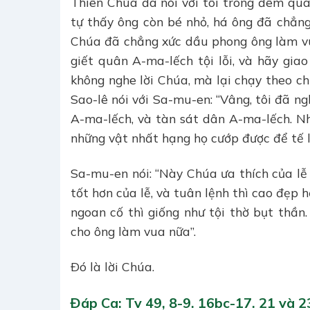
Thiên Chúa đã nói với tôi trong đêm qua”.
tự thấy ông còn bé nhỏ, há ông đã chẳng
Chúa đã chẳng xức dầu phong ông làm vua
giết quân A-ma-lếch tội lỗi, và hãy giao
không nghe lời Chúa, mà lại chạy theo ch
Sao-lê nói với Sa-mu-en: “Vâng, tôi đã ng
A-ma-lếch, và tàn sát dân A-ma-lếch. Nh
những vật nhất hạng họ cướp được để tế l
Sa-mu-en nói: “Này Chúa ưa thích của lễ t
tốt hơn của lễ, và tuân lệnh thì cao đẹp 
ngoan cố thì giống như tội thờ bụt thần
cho ông làm vua nữa”.
Ðó là lời Chúa.
Ðáp Ca: Tv 49, 8-9. 16bc-17. 21 và 2