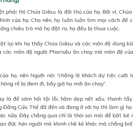
t phái thì Chúa Giêsu là đối thủ của họ. Bởi vì, Chúa
hình của họ. Cho nên, họ luôn luôn tìm mọi cách để 
hững chiêu trò mà họ đặt ra, họ đều bị thua cuộc.
t lại khi họ thấy Chúa Giêsu và các môn đệ dùng bữ
và các môn đệ người Pharisêu ăn chay mà môn đệ củ
của họ, nên Người nói: “chẳng lẽ khách dự tiệc cưới l
chàng rể bị đem đi, bấy giờ họ mới ăn chay”.
y là để sám hối tội lỗi, hãm dẹp nết xấu, thanh tẩ
 Đấng Cứu Thế đã đến và đang ở với họ thì làm gì họ
c nữa. Đây chẳng qua chỉ là thói soi mói để bắt bẻ 
 đạo đức hơn người mà khinh chê kẻ khác mà chẳng biế