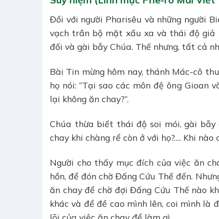
Đối với người Pharisêu và những người Biệ
vạch trần bộ mặt xấu xa và thái độ giả 
đối và gài bẫy Chúa. Thế nhưng, tất cả n
Bài Tin mừng hôm nay, thánh Mác-cô thuậ
họ nói: “Tại sao các môn đệ ông Gioan 
lại không ăn chay?”.
Chúa thừa biết thái độ soi mói, gài bẫy 
chay khi chàng rể còn ở với họ?…. Khi nào 
Người cho thấy mục đích của việc ăn cha
hồn, để đón chờ Đấng Cứu Thế đến. Nhưng
ăn chay để chờ đợi Đấng Cứu Thế nào khá
khác và để đề cao mình lên, coi mình là
lõi của việc ăn chay để làm gì.