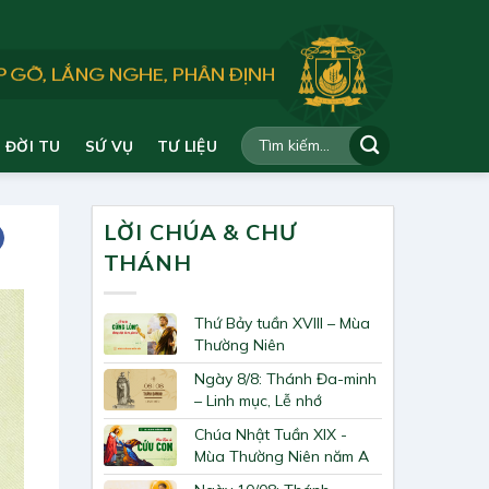
ĐỜI TU
SỨ VỤ
TƯ LIỆU
LỜI CHÚA & CHƯ
THÁNH
Thứ Bảy tuần XVIII – Mùa
Thường Niên
Ngày 8/8: Thánh Đa-minh
– Linh mục, Lễ nhớ
Chúa Nhật Tuần XIX -
Mùa Thường Niên năm A