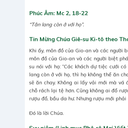
Phúc Âm: Mc 2, 18-22
“Tân lang còn ở với họ”.
Tin Mừng Chúa Giê-su Ki-tô theo Th
Khi ấy, môn đồ của Gio-an và các người bi
môn đồ của Gio-an và các người biệt phá
su nói với họ: “Các khách dự tiệc cưới c
lang còn ở với họ, thì họ không thể ăn c
sẽ ăn chay. Không ai lấy vải mới mà vá á
chỗ rách lại tệ hơn. Cũng không ai đổ rư
rượu đổ, bầu da hư. Nhưng rượu mới phải 
Ðó là lời Chúa.
Suy niệm (Linh mục Phê-rô Mai Viết