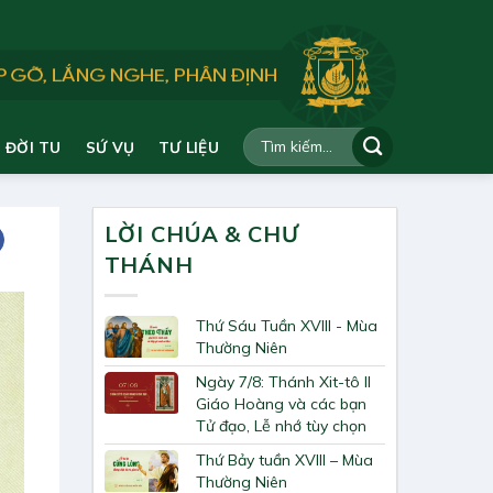
ĐỜI TU
SỨ VỤ
TƯ LIỆU
LỜI CHÚA & CHƯ
THÁNH
Thứ Sáu Tuần XVIII - Mùa
Thường Niên
Ngày 7/8: Thánh Xit-tô II
Giáo Hoàng và các bạn
Tử đạo, Lễ nhớ tùy chọn
Thứ Bảy tuần XVIII – Mùa
Thường Niên