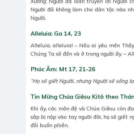
Xướng: Người đã loan truyền lời Người c
Người đã không làm cho dân tộc nào nh
Người.
Alleluia: Ga 14, 23
Alleluia, alleluia! – Nếu ai yêu mến Thầy
Chúng Ta sẽ đến và ở trong người ấy. – All
Phúc Âm: Mt 17, 21-26
“Họ sẽ giết Người, nhưng Người sẽ sống lại
Tin Mừng Chúa Giêsu Kitô theo Thá
Khi ấy, các môn đệ và Chúa Giêsu còn đa
sắp bị nộp vào tay người đời, họ sẽ giết 
đỗi buồn phiền.