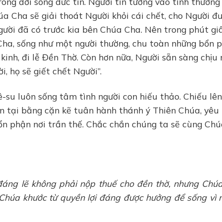
ong đời sống đức tin. Người tin tưởng vào tình thương
a Cha sẽ giải thoát Người khỏi cái chết, cho Người đ
Người đã có trước kia bên Chúa Cha. Nên trong phút gi
 Cha, sống như một người thường, chu toàn những bổn 
kinh, đi lễ Đền Thờ. Còn hơn nữa, Người sẵn sàng chịu
, họ sẽ giết chết Người”.
-su luôn sống tâm tình người con hiếu thảo. Chiếu lê
iện tại bằng cặn kẽ tuân hành thánh ý Thiên Chúa, yêu
ổn phận nơi trần thế. Chắc chắn chúng ta sẽ cùng Ch
 đáng lẽ không phải nộp thuế cho đền thờ, nhưng Chú
 Chúa khước từ quyền lợi đáng được hưởng để sống vì 