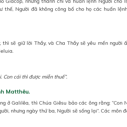
ho Giacóp, những thánh chỉ và huấn lệnh Người cho Is
ư thế, Người đã không công bố cho họ các huấn lện
, thì sẽ giữ lời Thầy, và Cha Thầy sẽ yêu mến người ấ
eluia.
. Con cái thì được miễn thuế”.
nh Matthêu.
ng ở Galilêa, thì Chúa Giêsu bảo các ông rằng: “Con 
người, nhưng ngày thứ ba, Người sẽ sống lại”. Các môn đ