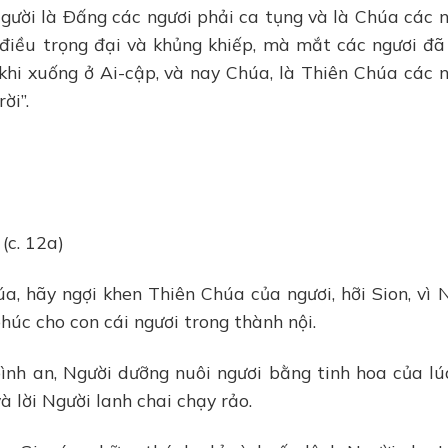
gười là Ðấng các ngươi phải ca tụng và là Chúa các n
 điều trọng đại và khủng khiếp, mà mắt các ngươi đ
khi xuống ở Ai-cập, và nay Chúa, là Thiên Chúa các n
ời”.
(c. 12a)
a, hãy ngợi khen Thiên Chúa của ngươi, hỡi Sion, vì 
húc cho con cái ngươi trong thành nội.
bình an, Người dưỡng nuôi ngươi bằng tinh hoa của lú
và lời Người lanh chai chạy rảo.