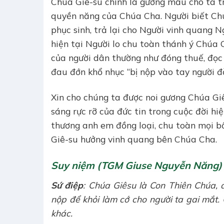
Chúa Giê-su chính là gương mẫu cho ta tr
quyền năng của Chúa Cha. Người biết Chú
phục sinh, trả lại cho Người vinh quang 
hiện tại Người lo chu toàn thánh ý Chúa
của người dân thường như đóng thuế, đọc 
đau đớn khổ nhục “bị nộp vào tay người đời
Xin cho chúng ta được noi gương Chúa Giê
sáng rực rỡ của đức tin trong cuộc đời h
thương anh em đồng loại, chu toàn mọi b
Giê-su hưởng vinh quang bên Chúa Cha.
Suy niệm (TGM Giuse Nguyễn Năng)
Sứ điệp
: Chúa Giêsu là Con Thiên Chúa,
nộp để khỏi làm cớ cho người ta gai mắt.
khác.