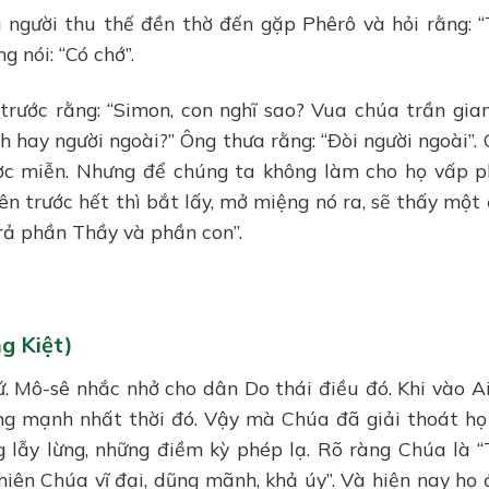
 người thu thế đền thờ đến gặp Phêrô và hỏi rằng: 
 nói: “Có chớ”.
trước rằng: “Simon, con nghĩ sao? Vua chúa trần gia
 hay người ngoài?” Ông thưa rằng: “Ðòi người ngoài”.
ược miễn. Nhưng để chúng ta không làm cho họ vấp 
ên trước hết thì bắt lấy, mở miệng nó ra, sẽ thấy một
trả phần Thầy và phần con”.
g Kiệt)
. Mô-sê nhắc nhở cho dân Do thái điều đó. Khi vào A
ùng mạnh nhất thời đó. Vậy mà Chúa đã giải thoát họ
 lẫy lừng, những điềm kỳ phép lạ. Rõ ràng Chúa là 
hiên Chúa vĩ đại, dũng mãnh, khả úy”. Và hiện nay họ 