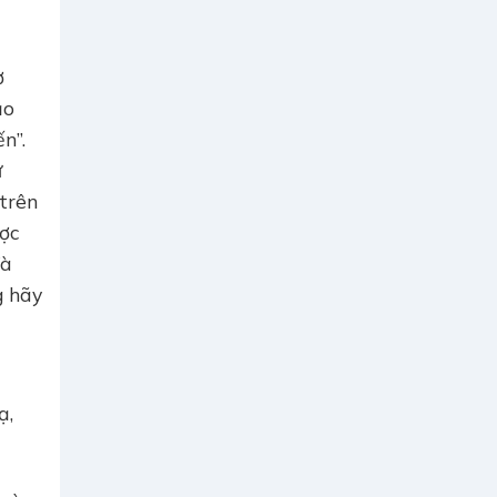
ờ
ạo
n”.
ự
 trên
ược
Và
g hãy
ạ,