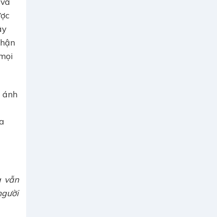
 và
ược
ây
phận
 mọi
n ánh
úa
a vẫn
người