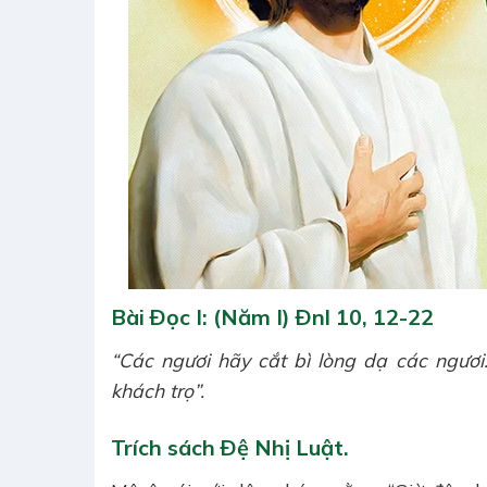
Bài Ðọc I: (Năm I) Ðnl 10, 12-22
“Các ngươi hãy cắt bì lòng dạ các ngươi
khách trọ”.
Trích sách Ðệ Nhị Luật.