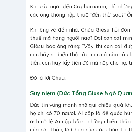
Khi các ngài đến Capharnaum, thì những
các ông không nộp thuế “đền thờ’ sao?” Ông
Khi ông về đến nhà, Chúa Giêsu hỏi đón 
thuế má hạng người nào? Ðòi con cái mình
Giêsu bảo ông rằng: “Vậy thì con cái đ
con hãy ra biển thả câu: con cá nào câu l
tiền, con hãy lấy tiền đó mà nộp cho họ, 
Ðó là lời Chúa.
Suy niệm (Đức Tổng Giuse Ngô Quan
Đức tin vững mạnh nhờ qui chiếu quá khứ
họ chỉ có 70 người. Ai cập là đế quốc h
ách nô lệ Ai cập bằng những chiến thắng
của các thần, là Chúa của các chúa, là T