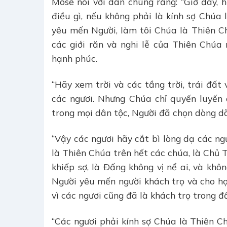
Môsê nói với dân chúng rằng: “Giờ đây, h
điều gì, nếu không phải là kính sợ Chúa 
yêu mến Người, làm tôi Chúa là Thiên Ch
các giới răn và nghi lễ của Thiên Chúa
hạnh phúc.
“Hãy xem trời và các tầng trời, trái đấ
các ngươi. Nhưng Chúa chỉ quyến luyến 
trong mọi dân tộc, Người đã chọn dòng dõ
“Vậy các ngươi hãy cắt bì lòng dạ các ng
là Thiên Chúa trên hết các chúa, là Chủ 
khiếp sợ, là Ðấng không vị nể ai, và khôn
Người yêu mến người khách trọ và cho họ
vì các ngươi cũng đã là khách trọ trong đ
“Các ngươi phải kính sợ Chúa là Thiên C