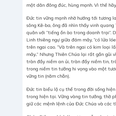
một dân đông đúc, hùng mạnh. Vì thế hãy 
Đức tin vững mạnh nhờ hướng tới tương la
sông Kê-ba, ông đã nhìn thấy vinh quang
quân với “tiếng ồn ào trong doanh trại”.
Linh thiêng ngự giữa đám mây, “có lửa ló
trên ngai cao. “Và trên ngai có kim loại
mây..” Nhưng Thiên Chúa lại rất gần gũi 
tràn đầy niềm an ủi, tràn đầy niềm tin, 
trong niềm tin tưởng hi vọng vào một tươn
vững tin (năm chẵn).
Đức tin biểu lộ cụ thể trong đời sống hiệ
trong hiện tại. Vững vàng tin tưởng, thờ
giữ các mệnh lệnh của Đức Chúa và các th