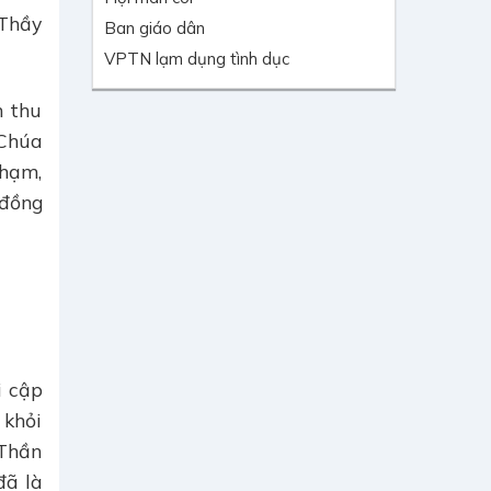
“Thầy
Ban giáo dân
VPTN lạm dụng tình dục
n thu
 Chúa
phạm,
 đồng
i cập
 khỏi
“Thần
đã là