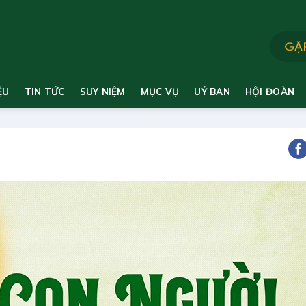
ỆU
TIN TỨC
SUY NIỆM
MỤC VỤ
UỶ BAN
HỘI ĐOÀN