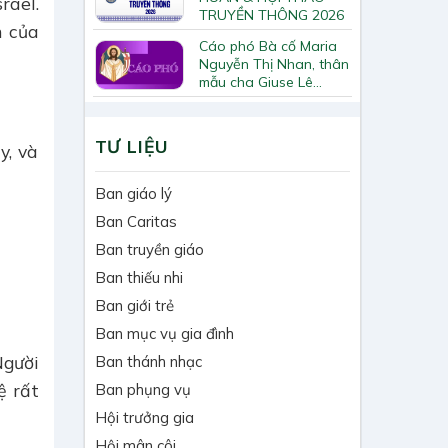
rael.
TRUYỀN THÔNG 2026
h của
Cáo phó Bà cố Maria
Nguyễn Thị Nhan, thân
mẫu cha Giuse Lê
Quốc Chinh
TƯ LIỆU
y, và
Ban giáo lý
Ban Caritas
Ban truyền giáo
Ban thiếu nhi
Ban giới trẻ
Ban mục vụ gia đình
Người
Ban thánh nhạc
ệ rất
Ban phụng vụ
Hội trưởng gia
Hội mân côi