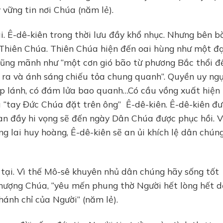
vững tin nơi Chúa (năm lẻ).
i. Ê-dê-kiên trong thời lưu đầy khổ nhục. Nhưng bên b
 Thiên Chúa. Thiên Chúa hiện đến oai hùng như một đ
 Dũng mãnh như “một cơn gió bão từ phương Bắc thổi đế
e ra và ánh sáng chiếu tỏa chung quanh”. Quyền uy ng
 lấp lánh, có đám lửa bao quanh…Có cầu vồng xuất hiện
vì “tay Đức Chúa đặt trên ông” Ê-dê-kiên. Ê-dê-kiên đ
tràn đầy hi vọng sẽ đến ngày Dân Chúa được phục hồi. 
g lai huy hoàng, Ê-dê-kiên sẽ an ủi khích lệ dân chún
n tại. Vì thế Mô-sê khuyên nhủ dân chúng hãy sống tốt
 phượng Chúa, “yêu mến phung thờ Người hết lòng hết d
ánh chỉ của Người” (năm lẻ).