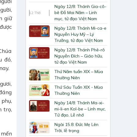
ngươi
Ngày 12/8: Thánh Gia-cô-
gười,
bê Đỗ Mai Năm – Linh
12
Th8
n giữ
mục, tử đạo Việt Nam
 được
Ngày 12/8: Thánh Mi-ca-e
Nguyễn Huy Mỹ – Lý
Trưởng, tử đạo Việt Nam
Ngày 12/8: Thánh Phê-rô
 Chúa
Nguyễn Đích – Giáo hữu,
u đó,
tử đạo Việt Nam
nay.
Thứ Năm tuần XIX – Mùa
Thường Niên
gươi,
Thứ Sáu Tuần XIX - Mùa
 đáng
Thường Niên
 phụ,
Ngày 14/8: Thánh Ma-xi-
 trọ,
mi-li-en Kol-be – Linh mục,
Tử đạo, Lễ nhớ
Ngài 15.8: Đức Mẹ Lên
Trời, lễ trọng
u mến