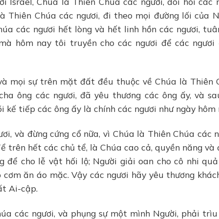
ỡi Israel, Chúa là Thiên Chúa các ngươi, đòi hỏi các 
là Thiên Chúa các ngươi, đi theo mọi đường lối của N
úa các ngươi hết lòng và hết linh hồn các ngươi, tuâ
 mà hôm nay tôi truyền cho các ngươi để các ngươi
t và mọi sự trên mặt đất đều thuộc về Chúa là Thiên
cha ông các ngươi, đã yêu thương các ông ấy, và sa
i kế tiếp các ông ấy là chính các ngươi như ngày hôm 
ươi, và đừng cứng cổ nữa, vì Chúa là Thiên Chúa các n
Tể trên hết các chủ tể, là Chúa cao cả, quyền năng và
g để cho lễ vật hối lộ; Người giải oan cho cô nhi quả
 cơm ăn áo mặc. Vậy các ngươi hãy yêu thương khách
ất Ai-cập.
húa các ngươi, và phụng sự một mình Người, phải trì