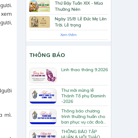
Thứ Bảy Tuần XIX - Mùa
gươi.
Thường Niên
ã xem
Ngày 15/8: Lễ Đức Mẹ Lên
gươi,
Trời, Lễ trọng
Xem thêm
THÔNG BÁO
Linh thao tháng 9.2026
Người
Thư mời mừng lễ
Thánh Tổ phụ Đaminh
-2026
Thông báo chương
a mì.
trình thường huấn cho
ban phục vụ các đoàn
hội Tông huấn về loan
THÔNG BÁO TẬP
báo Tin Mừng
HUẤN & HỘI THẢO