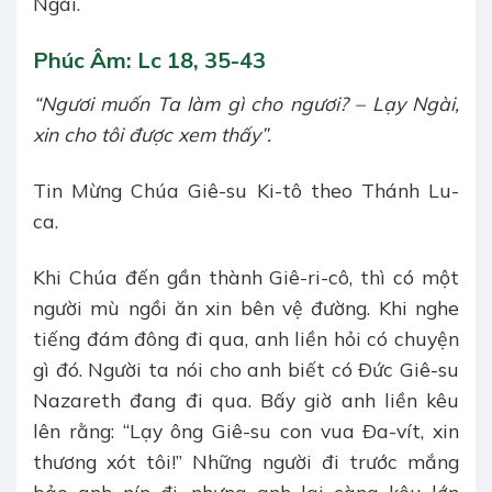
Ngài.
Phúc Âm: Lc 18, 35-43
“Ngươi muốn Ta làm gì cho ngươi? – Lạy Ngài,
xin cho tôi được xem thấy”.
Tin Mừng Chúa Giê-su Ki-tô theo Thánh Lu-
ca.
Khi Chúa đến gần thành Giê-ri-cô, thì có một
người mù ngồi ăn xin bên vệ đường. Khi nghe
tiếng đám đông đi qua, anh liền hỏi có chuyện
gì đó. Người ta nói cho anh biết có Ðức Giê-su
Nazareth đang đi qua. Bấy giờ anh liền kêu
lên rằng: “Lạy ông Giê-su con vua Ða-vít, xin
thương xót tôi!” Những người đi trước mắng