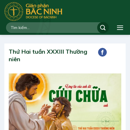
Bỏ
qua
nội
dung
Thứ Hai tuần XXXIII Thường
niên