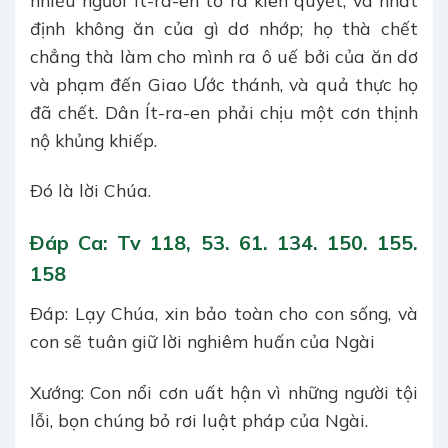
định không ăn của gì dơ nhớp; họ thà chết
chẳng thà làm cho mình ra ô uế bởi của ăn dơ
và phạm đến Giao Ước thánh, và quả thực họ
đã chết. Dân Ít-ra-en phải chịu một cơn thịnh
nộ khủng khiếp.
Ðó là lời Chúa.
Ðáp Ca: Tv 118, 53. 61. 134. 150. 155.
158
Ðáp: Lạy Chúa, xin bảo toàn cho con sống, và
con sẽ tuân giữ lời nghiêm huấn của Ngài
Xướng: Con nổi cơn uất hận vì những người tội
lỗi, bọn chúng bỏ rơi luật pháp của Ngài.