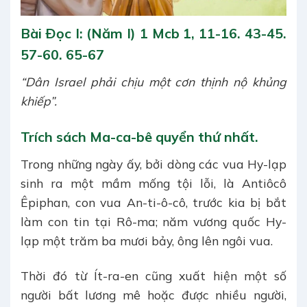
Bài Ðọc I: (Năm I) 1 Mcb 1, 11-16. 43-45.
57-60. 65-67
“Dân Israel phải chịu một cơn thịnh nộ khủng
khiếp”.
Trích sách Ma-ca-bê quyển thứ nhất.
Trong những ngày ấy, bởi dòng các vua Hy-lạp
sinh ra một mầm mống tội lỗi, là Antiôcô
Êpiphan, con vua An-ti-ô-cô, trước kia bị bắt
làm con tin tại Rô-ma; năm vương quốc Hy-
lạp một trăm ba mươi bảy, ông lên ngôi vua.
Thời đó từ Ít-ra-en cũng xuất hiện một số
người bất lương mê hoặc được nhiều người,