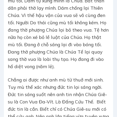
mù tối, Dám tự xưng mình là Chúa. Bắt thần
dân phải thờ lạy mình. Dám chống lại Thiên
Chúa. Vì thế hậu vận của vua sẽ vô cùng đen
tối. Người Do thái cũng mù tối không kém. Họ
đang thờ phượng Chúa lại bỏ theo vua. Tệ hơn
nữa họ còn xé bỏ lề luật của Chúa. Họ thật
mù tối. Đang ở chỗ sáng lại đi vào bóng tối.
Đang thờ phượng Chúa là Chúa Tể lại quay
sang thờ vua là loài thụ tạo. Họ đang đi vào
hố diệt vong (năm lẻ).
Chẳng ai được như anh mù từ thuở mới sinh.
Tuy mù thể xác nhưng đức tin lại sáng ngời.
Đức tin sáng suốt nên anh tin nhận Chúa Giê-
su là Con Vua Đa-Vít. Là Đấng Cứu Thế. Biết
đức tin là cần. Biết chỉ có Chúa Giê-su mới có
thể cứu anh. Nên anh lớn tiếng vừa tuyên xưng