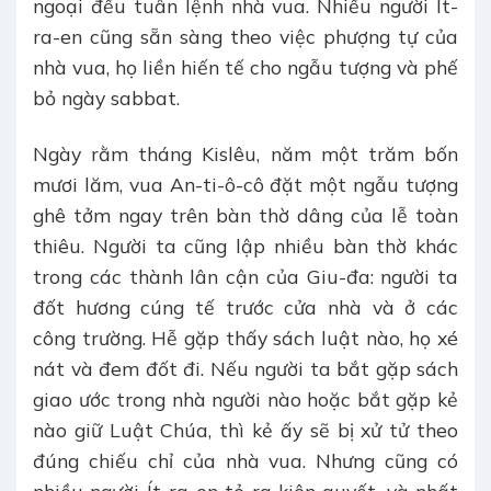
ngoại đều tuân lệnh nhà vua. Nhiều người Ít-
ra-en cũng sẵn sàng theo việc phượng tự của
nhà vua, họ liền hiến tế cho ngẫu tượng và phế
bỏ ngày sabbat.
Ngày rằm tháng Kislêu, năm một trăm bốn
mươi lăm, vua An-ti-ô-cô đặt một ngẫu tượng
ghê tởm ngay trên bàn thờ dâng của lễ toàn
thiêu. Người ta cũng lập nhiều bàn thờ khác
trong các thành lân cận của Giu-đa: người ta
đốt hương cúng tế trước cửa nhà và ở các
công trường. Hễ gặp thấy sách luật nào, họ xé
nát và đem đốt đi. Nếu người ta bắt gặp sách
giao ước trong nhà người nào hoặc bắt gặp kẻ
nào giữ Luật Chúa, thì kẻ ấy sẽ bị xử tử theo
đúng chiếu chỉ của nhà vua. Nhưng cũng có
nhiều người Ít-ra-en tỏ ra kiên quyết, và nhất