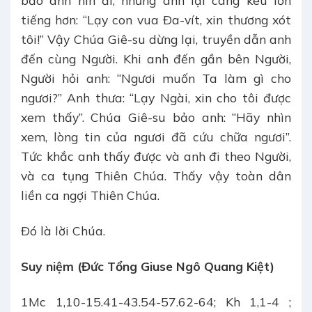
bảo anh nín đi, nhưng anh lại càng kêu lớn
tiếng hơn: “Lạy con vua Ða-vít, xin thương xót
tôi!” Vậy Chúa Giê-su dừng lại, truyền dẫn anh
đến cùng Người. Khi anh đến gần bên Người,
Người hỏi anh: “Ngươi muốn Ta làm gì cho
ngươi?” Anh thưa: “Lạy Ngài, xin cho tôi được
xem thấy”. Chúa Giê-su bảo anh: “Hãy nhìn
xem, lòng tin của ngươi đã cứu chữa ngươi”.
Tức khắc anh thấy được và anh đi theo Người,
và ca tụng Thiên Chúa. Thấy vậy toàn dân
liền ca ngợi Thiên Chúa.
Ðó là lời Chúa.
Suy niệm (Đức Tổng Giuse Ngô Quang Kiệt)
1Mc 1,10-15.41-43.54-57.62-64; Kh 1,1-4 ;