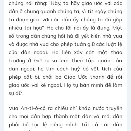
chúng nói rằng: “Này, ta hãy giao ước với các
dân ở chung quanh chúng ta, vì từ ngày chúng
ta đoạn giao với các dân ấy, chúng ta đã gặp
nhiều tai họa”. Họ cho lời nói ấy là đúng. Một
số trong dân chúng hối hả đi yết kiến nhà vua
và được nhà vua cho phép tuân giữ các luật lệ
của dân ngoại. Họ liền xây cất một thao
trường ở Giê-ru-sa-lem theo tập quán của
dân ngoại; họ tìm cách huỷ bỏ vết tích của
phép cắt bì, chối bỏ Giao Ước thánh để rồi
giao ước với kẻ ngoại. Họ tự bán mình để làm
sự dữ.
Vua An-ti-ô-cô ra chiếu chỉ khắp nước truyền
cho mọi dân hợp thành một dân và mỗi dân
phải bỏ tục lệ riêng mình; tất cả các dân