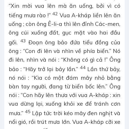
“Xin mời vua lên mà ăn uống, bởi vì có
42
tiếng mưa rào !”
Vua A-kháp liền lên ăn
uống ; còn ông Ê-li-a thì lên đỉnh Các-men,
ông cúi xuống đất, gục mặt vào hai đầu
43
gối.
Đoạn ông bảo đứa tiểu đồng của
ông : “Con đi lên và nhìn về phía biển.” Nó
đi lên, nhìn và nói : “Không có gì cả !” Ông
44
bảo : “Hãy trở lại bảy lần.”
Lần thứ bảy,
nó nói : “Kìa có một đám mây nhỏ bằng
bàn tay người, đang từ biển bốc lên.” Ông
nói : “Con hãy lên thưa với vua A-kháp : xin
vua dừng lại, xuống khỏi xe để tránh cơn
45
mưa.”
Lập tức trời kéo mây đen nghịt và
nổi gió, rồi trút mưa lớn. Vua A-kháp cỡi xe