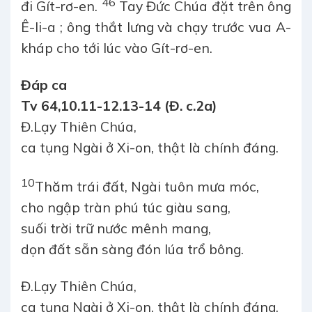
46
đi Gít-rơ-en.
Tay Đức Chúa đặt trên ông
Ê-li-a ; ông thắt lưng và chạy trước vua A-
kháp cho tới lúc vào Gít-rơ-en.
Đáp ca
Tv 64,10.11-12.13-14 (Đ. c.2a)
Đ.
Lạy Thiên Chúa,
ca tụng Ngài ở Xi-on, thật là chính đáng.
10
Thăm trái đất, Ngài tuôn mưa móc,
cho ngập tràn phú túc giàu sang,
suối trời trữ nước mênh mang,
dọn đất sẵn sàng đón lúa trổ bông.
Đ.
Lạy Thiên Chúa,
ca tụng Ngài ở Xi-on, thật là chính đáng.