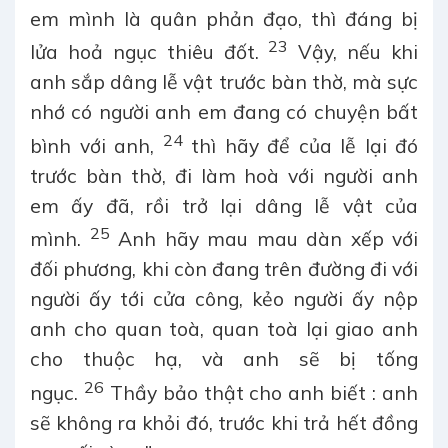
em mình là quân phản đạo, thì đáng bị
23
lửa hoả ngục thiêu đốt.
Vậy, nếu khi
anh sắp dâng lễ vật trước bàn thờ, mà sực
nhớ có người anh em đang có chuyện bất
24
bình với anh,
thì hãy để của lễ lại đó
trước bàn thờ, đi làm hoà với người anh
em ấy đã, rồi trở lại dâng lễ vật của
25
mình.
Anh hãy mau mau dàn xếp với
đối phương, khi còn đang trên đường đi với
người ấy tới cửa công, kẻo người ấy nộp
anh cho quan toà, quan toà lại giao anh
cho thuộc hạ, và anh sẽ bị tống
26
ngục.
Thầy bảo thật cho anh biết : anh
sẽ không ra khỏi đó, trước khi trả hết đồng