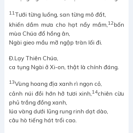
11
Tưới từng luống, san từng mô đất,
12
khiến dầm mưa cho hạt nẩy mầm,
bốn
mùa Chúa đổ hồng ân,
Ngài gieo mầu mỡ ngập tràn lối đi.
Đ.
Lạy Thiên Chúa,
ca tụng Ngài ở Xi-on, thật là chính đáng.
13
Vùng hoang địa xanh rì ngọn cỏ,
14
cảnh núi đồi hớn hở tươi xinh,
chiên cừu
phủ trắng đồng xanh,
lúa vàng dưới lũng rung rinh dạt dào,
câu hò tiếng hát trổi cao.