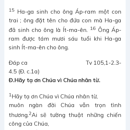
15
Ha-ga sinh cho ông Áp-ram một con
trai ; ông đặt tên cho đứa con mà Ha-ga
16
đã sinh cho ông là Ít-ma-ên.
Ông Áp-
ram được tám mươi sáu tuổi khi Ha-ga
sinh Ít-ma-ên cho ông.
Đáp ca
Tv 105,1-2.3-
4.5 (Đ. c.1a)
Đ.
Hãy tạ ơn Chúa vì Chúa nhân từ.
1
Hãy tạ ơn Chúa vì Chúa nhân từ,
muôn ngàn đời Chúa vẫn trọn tình
2
thương.
Ai sẽ tường thuật những chiến
công của Chúa,