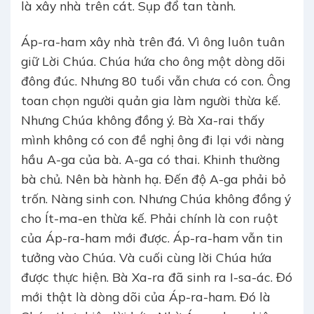
là xây nhà trên cát. Sụp đổ tan tành.
Áp-ra-ham xây nhà trên đá. Vì ông luôn tuân
giữ Lời Chúa. Chúa hứa cho ông một dòng dõi
đông đúc. Nhưng 80 tuổi vẫn chưa có con. Ông
toan chọn người quản gia làm người thừa kế.
Nhưng Chúa không đồng ý. Bà Xa-rai thấy
mình không có con đề nghị ông đi lại với nàng
hầu A-ga của bà. A-ga có thai. Khinh thường
bà chủ. Nên bà hành hạ. Đến độ A-ga phải bỏ
trốn. Nàng sinh con. Nhưng Chúa không đồng ý
cho Ít-ma-en thừa kế. Phải chính là con ruột
của Áp-ra-ham mới được. Áp-ra-ham vẫn tin
tưởng vào Chúa. Và cuối cùng lời Chúa hứa
được thực hiện. Bà Xa-ra đã sinh ra I-sa-ác. Đó
mới thật là dòng dõi của Áp-ra-ham. Đó là