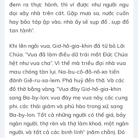
đem ra thực hành, thì ví được như người ngu
dại xây nhà trên cát. Gặp mưa sa, nước cuốn
hay bão táp ập vào, nhà ấy sẽ sụp đổ , sụp đổ
tan tành”.
Khi lên ngôi vua, Giơ-hô-gia-khin đã từ bỏ Lời
Chúa. “Vua đã làm điều dữ trái mắt Đức Chúa
hệt như vua cha”. Vì thế mà triều đại nhà vua
mau chóng tàn lụi. Na-bu-cô-đô-nô-xo tiến
đánh Giê-ru-sa-lem. Phá huỷ đền thờ. Và các
đồ thờ bằng vàng. “Vua đày Giơ-hô-gia-khin
sang Ba-by-lon; vua đày mẹ vua này, các cung
phi, các thái giám và phú hào trong xứ, sang
Ba-by-lon. Tất cả những người có thế giá, bảy
ngàn người, thợ rèn và thợ làm khoá, một ngàn
người, và tất cả các binh lính” (năm chẵn). Đó