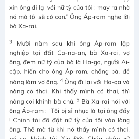
xin ông đi lại với nữ tỳ của tôi ; may ra nhờ
nó mà tôi sẽ có con.” Ông Áp-ram nghe lời
bà Xa-rai.
3
Mười năm sau khi ông Áp-ram lập
nghiệp tại đất Ca-na-an, bà Xa-rai, vợ
ông, đem nữ tỳ của bà là Ha-ga, người Ai-
cập, hiến cho ông Áp-ram, chồng bà, để
4
nàng làm vợ ông.
Ông đi lại với Ha-ga và
nàng có thai. Khi thấy mình có thai, thì
5
nàng coi khinh bà chủ.
Bà Xa-rai nói với
ông Áp-ram : “Tôi bị sỉ nhục là tại ông đấy
! Chính tôi đã đặt nữ tỳ của tôi vào lòng
ông. Thế mà từ khi nó thấy mình có thai,
nó coi khinh tôi. Xin Đức Chúa phân xử