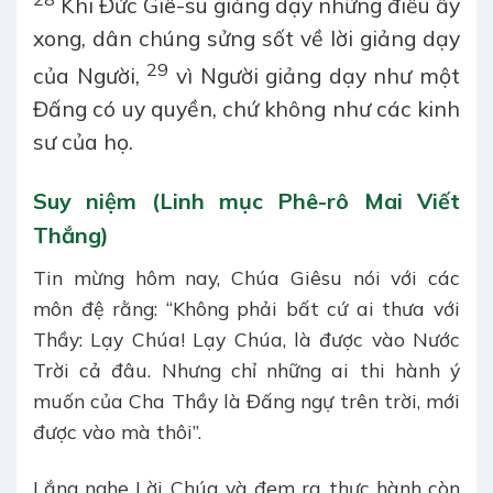
Khi Đức Giê-su giảng dạy những điều ấy
xong, dân chúng sửng sốt về lời giảng dạy
29
của Người,
vì Người giảng dạy như một
Đấng có uy quyền, chứ không như các kinh
sư của họ.
Suy niệm (Linh mục Phê-rô Mai Viết
Thắng)
Tin mừng hôm nay, Chúa Giêsu nói với các
môn đệ rằng: “Không phải bất cứ ai thưa với
Thầy: Lạy Chúa! Lạy Chúa, là được vào Nước
Trời cả đâu. Nhưng chỉ những ai thi hành ý
muốn của Cha Thầy là Đấng ngự trên trời, mới
được vào mà thôi”.
Lắng nghe Lời Chúa và đem ra thực hành còn