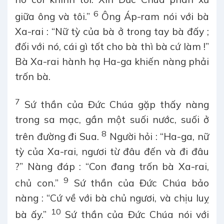
6
giữa ông và tôi.”
Ông Áp-ram nói với bà
Xa-rai : “Nữ tỳ của bà ở trong tay bà đấy ;
đối với nó, cái gì tốt cho bà thì bà cứ làm !”
Bà Xa-rai hành hạ Ha-ga khiến nàng phải
trốn bà.
7
Sứ thần của Đức Chúa gặp thấy nàng
trong sa mạc, gần một suối nước, suối ở
8
trên đường đi Sua.
Người hỏi : “Ha-ga, nữ
tỳ của Xa-rai, ngươi từ đâu đến và đi đâu
?” Nàng đáp : “Con đang trốn bà Xa-rai,
9
chủ con.”
Sứ thần của Đức Chúa bảo
nàng : “Cứ về với bà chủ ngươi, và chịu luỵ
10
bà ấy.”
Sứ thần của Đức Chúa nói với