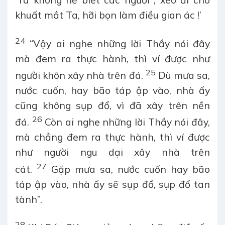
‘Ta không hề biết các ngươi ; xéo đi cho
khuất mắt Ta, hỡi bọn làm điều gian ác !’
24
“Vậy ai nghe những lời Thầy nói đây
mà đem ra thực hành, thì ví được như
25
người khôn xây nhà trên đá.
Dù mưa sa,
nước cuốn, hay bão táp ập vào, nhà ấy
cũng không sụp đổ, vì đã xây trên nền
26
đá.
Còn ai nghe những lời Thầy nói đây,
mà chẳng đem ra thực hành, thì ví được
như người ngu dại xây nhà trên
27
cát.
Gặp mưa sa, nước cuốn hay bão
táp ập vào, nhà ấy sẽ sụp đổ, sụp đổ tan
tành”.
28