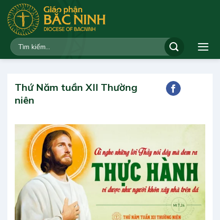
Bỏ
qua
nội
dung
Thứ Năm tuần XII Thường
niên