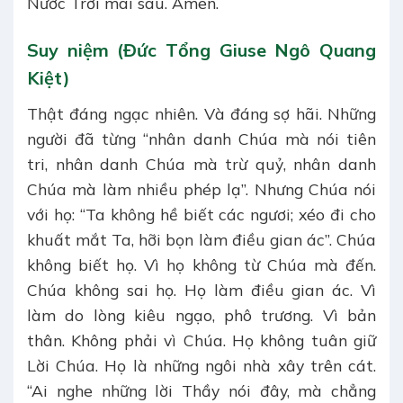
Nước Trời mai sau. Amen.
Suy niệm (Đức Tổng Giuse Ngô Quang
Kiệt)
Thật đáng ngạc nhiên. Và đáng sợ hãi. Những
người đã từng “nhân danh Chúa mà nói tiên
tri, nhân danh Chúa mà trừ quỷ, nhân danh
Chúa mà làm nhiều phép lạ”. Nhưng Chúa nói
với họ: “Ta không hề biết các ngươi; xéo đi cho
khuất mắt Ta, hỡi bọn làm điều gian ác”. Chúa
không biết họ. Vì họ không từ Chúa mà đến.
Chúa không sai họ. Họ làm điều gian ác. Vì
làm do lòng kiêu ngạo, phô trương. Vì bản
thân. Không phải vì Chúa. Họ không tuân giữ
Lời Chúa. Họ là những ngôi nhà xây trên cát.
“Ai nghe những lời Thầy nói đây, mà chẳng