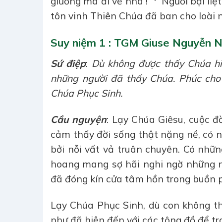
giường mà đi về nhà !”
Người bại liệ
tôn vinh Thiên Chúa đã ban cho loài 
Suy niệm 1 : TGM Giuse Nguyễn 
Sứ điệp
:
Dù không được thấy Chúa hiệ
những người đã thấy Chúa. Phúc cho 
Chúa Phục Sinh.
Cầu nguyện
: Lạy Chúa Giêsu, cuộc đ
cảm thấy đời sống thật nặng nề, có n
bởi nỗi vất vả truân chuyên. Có nhữn
hoang mang sợ hãi nghi ngờ những n
đã đóng kín cửa tâm hồn trong buồn p
Lạy Chúa Phục Sinh, dù con không t
như đã hiện đến với các tông đồ để tr