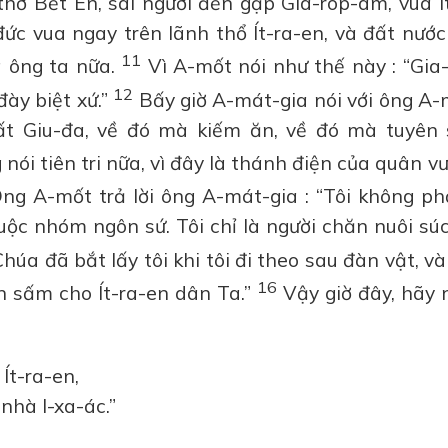
hờ Bết Ên, sai người đến gặp Gia-róp-am, vua Í
ức vua ngay trên lãnh thổ Ít-ra-en, và đất nước
11
a ông ta nữa.
Vì A-mốt nói như thế này : “Gia
12
đày biệt xứ.”
Bấy giờ A-mát-gia nói với ông A-
ất Giu-đa, về đó mà kiếm ăn, về đó mà tuyên
ói tiên tri nữa, vì đây là thánh điện của quân v
ng A-mốt trả lời ông A-mát-gia : “Tôi không phả
uộc nhóm ngôn sứ. Tôi chỉ là người chăn nuôi sú
úa đã bắt lấy tôi khi tôi đi theo sau đàn vật, v
16
ên sấm cho Ít-ra-en dân Ta.”
Vậy giờ đây, hãy 
Ít-ra-en,
nhà I-xa-ác.”