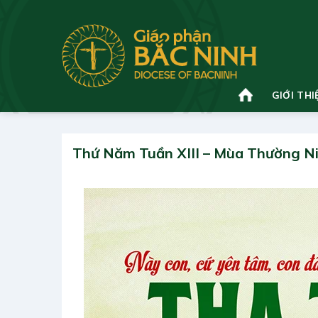
Bỏ
qua
nội
dung
GIỚI THI
Thứ Năm Tuần XIII – Mùa Thường N