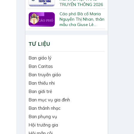
TRUYỀN THÔNG 2026
Cáo phó Bà cố Maria
Nguyễn Thị Nhan, thân
mẫu cha Giuse Lê
Quốc Chinh
TƯ LIỆU
Ban giáo lý
Ban Caritas
Ban truyền giáo
Ban thiếu nhi
Ban giới trẻ
Ban mục vụ gia đình
Ban thánh nhạc
Ban phụng vụ
Hội trưởng gia
Hội mân côi