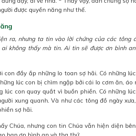
t đứng dậy, đi về nhà.
Thấy vậy, dân chúng sợ hã
người được quyền năng như thế.
Năng
n ra, nhưng ta tin vào lời chứng của các tông 
ai không thấy mà tin. Ai tin sẽ được ơn bình an
ời con đầy ắp những lo toan sợ hãi. Có những lú
hững lúc con bị chìm ngập bởi cái lo cơm ăn, áo
g lúc con quay quắt vì buồn phiền. Có những lú
gười xung quanh. Và như các tông đồ ngày xưa,
hiền sợ hãi.
hấy Chúa, nhưng con tin Chúa vẫn hiện diện bên
ao ban ơn bình an và tha thứ.