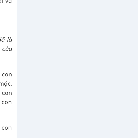
i và
đồ là
 của
c con
 mặc,
c con
 con
 con