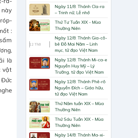
t-ra-
Ngày 11/8: Thánh Cla-ra
 này
– Trinh nữ, Lễ nhớ
-róp-
Thứ Tư Tuần XIX - Mùa
Thường Niên
mốt :
Ngày 12/8: Thánh Gia-cô-
 sấm
bê Đỗ Mai Năm – Linh
12
Th8
ương,
mục, tử đạo Việt Nam
i là
Ngày 12/8: Thánh Mi-ca-e
Nguyễn Huy Mỹ – Lý
c vật
Trưởng, tử đạo Việt Nam
à Đức
Ngày 12/8: Thánh Phê-rô
Nguyễn Đích – Giáo hữu,
nghe
tử đạo Việt Nam
Thứ Năm tuần XIX – Mùa
Thường Niên
Thứ Sáu Tuần XIX - Mùa
Thường Niên
Ngày 14/8: Thánh Ma-xi-