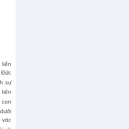
liền
 Đức
h sư
 liền
i con
 dưới
, vác