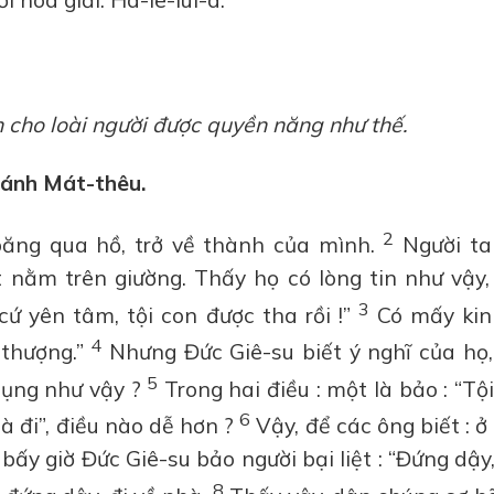
i hoà giải. Ha-lê-lui-a.
 cho loài người được quyền năng như thế.
hánh Mát-thêu.
2
băng qua hồ, trở về thành của mình.
Người ta 
t nằm trên giường. Thấy họ có lòng tin như vậy,
3
 cứ yên tâm, tội con được tha rồi !”
Có mấy kin
4
 thượng.”
Nhưng Đức Giê-su biết ý nghĩ của họ,
5
 bụng như vậy ?
Trong hai điều : một là bảo : “Tộ
6
mà đi”, điều nào dễ hơn ?
Vậy, để các ông biết : ở
bấy giờ Đức Giê-su bảo người bại liệt : “Đứng dậy
8