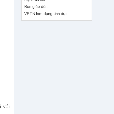
Ban giáo dân
VPTN lạm dụng tình dục
i với