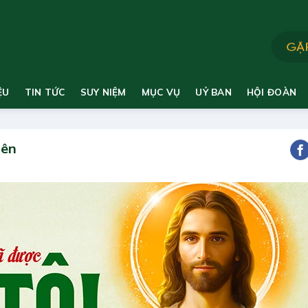
ỆU
TIN TỨC
SUY NIỆM
MỤC VỤ
UỶ BAN
HỘI ĐOÀN
iên