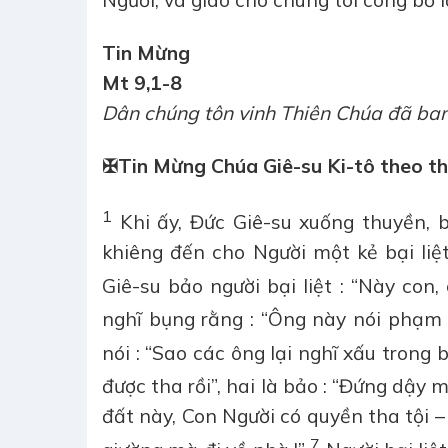
Người, và giao cho chúng tôi công bố lờ
Tin Mừng
Mt 9,1-8
Dân chúng tôn vinh Thiên Chúa đã ban
✠
Tin Mừng Chúa Giê-su Ki-tô theo t
1
Khi ấy, Đức Giê-su xuống thuyền, 
khiêng đến cho Người một kẻ bại liệ
Giê-su bảo người bại liệt : “Này con,
nghĩ bụng rằng : “Ông này nói phạm
nói : “Sao các ông lại nghĩ xấu trong
được tha rồi”, hai là bảo : “Đứng dậy 
đất này, Con Người có quyền tha tội – 
7