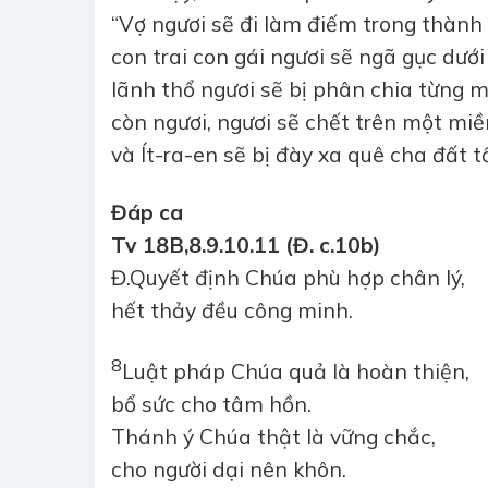
“Vợ ngươi sẽ đi làm điếm trong thành
con trai con gái ngươi sẽ ngã gục dưới
lãnh thổ ngươi sẽ bị phân chia từng 
còn ngươi, ngươi sẽ chết trên một miề
và Ít-ra-en sẽ bị đày xa quê cha đất tổ
Đáp ca
Tv 18B,8.9.10.11 (Đ. c.10b)
Đ.
Quyết định Chúa phù hợp chân lý,
hết thảy đều công minh.
8
Luật pháp Chúa quả là hoàn thiện,
bổ sức cho tâm hồn.
Thánh ý Chúa thật là vững chắc,
cho người dại nên khôn.