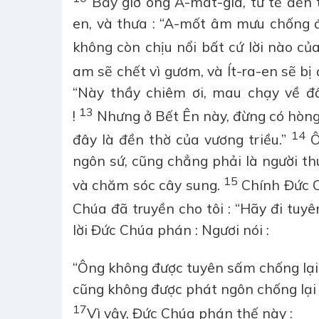
Bấy giờ ông A-mát-gia, tư tế đền t
en, và thưa : “A-mốt âm mưu chống đ
không còn chịu nổi bất cứ lời nào củ
am sẽ chết vì gươm, và Ít-ra-en sẽ bị 
“Này thầy chiêm ơi, mau chạy về đ
13
!
Nhưng ở Bết Ên này, đừng có hòng n
14
đây là đền thờ của vương triều.”
Ô
ngôn sứ, cũng chẳng phải là người th
15
và chăm sóc cây sung.
Chính Đức Ch
Chúa đã truyền cho tôi : “Hãy đi tuy
lời Đức Chúa phán : Ngươi nói :
“Ông không được tuyên sấm chống lại 
cũng không được phát ngôn chống lại 
17
Vì vậy, Đức Chúa phán thế này :