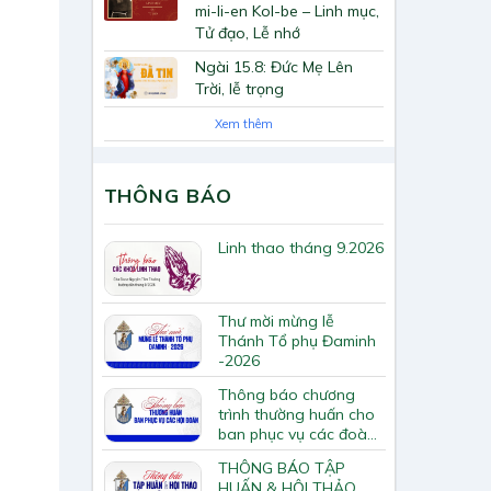
mi-li-en Kol-be – Linh mục,
Tử đạo, Lễ nhớ
Ngài 15.8: Đức Mẹ Lên
Trời, lễ trọng
Xem thêm
THÔNG BÁO
Linh thao tháng 9.2026
Thư mời mừng lễ
Thánh Tổ phụ Đaminh
-2026
Thông báo chương
trình thường huấn cho
ban phục vụ các đoàn
hội Tông huấn về loan
THÔNG BÁO TẬP
báo Tin Mừng
HUẤN & HỘI THẢO