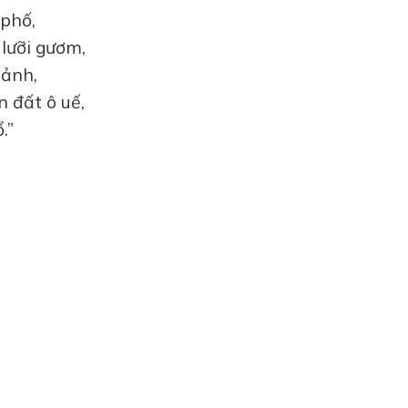
 phố,
 lưỡi gươm,
mảnh,
n đất ô uế,
.”