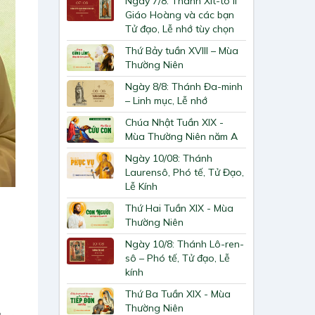
Ngày 7/8: Thánh Xit-tô II
Giáo Hoàng và các bạn
Tử đạo, Lễ nhớ tùy chọn
Thứ Bảy tuần XVIII – Mùa
Thường Niên
Ngày 8/8: Thánh Đa-minh
– Linh mục, Lễ nhớ
Chúa Nhật Tuần XIX -
Mùa Thường Niên năm A
Ngày 10/08: Thánh
Laurensô, Phó tế, Tử Đạo,
Lễ Kính
Thứ Hai Tuần XIX - Mùa
Thường Niên
Ngày 10/8: Thánh Lô-ren-
sô – Phó tế, Tử đạo, Lễ
kính
Thứ Ba Tuần XIX - Mùa
Thường Niên