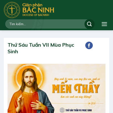
Bỏ
qua
nội
dung
Thứ Sáu Tuần VII Mùa Phục
Sinh