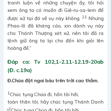
tranh luận về những chuyện ấy, tôi hỏi
xem ông ta có muốn đi Giê-ru-sa-lem để
21
được xử tại đó về vụ này không.
Nhưng
Phao-lô đã kháng cáo, xin dành vụ này
cho Thánh Thượng xét xử, nên tôi đã ra
lệnh giữ ông ta lại cho đến khi giải lên
hoàng đế.”
Đáp ca:
Tv 102,1-2.11-12.19-20ab
(Đ. c.19a)
Đ.
Chúa đặt ngai báu trên trời cao thẳm.
1
Chúc tụng Chúa đi, hồn tôi hỡi,
toàn thân tôi, hãy chúc tụng Thánh Danh
2
!
Chúc tụng Chúa đi, hồn tôi hỡi,