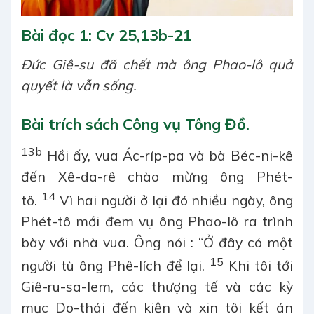
Bài đọc 1:
Cv 25,13b-21
Đức Giê-su đã chết mà ông Phao-lô quả
quyết là vẫn sống.
Bài trích sách Công vụ Tông Đồ.
13b
Hồi ấy, vua Ác-ríp-pa và bà Béc-ni-kê
đến Xê-da-rê chào mừng ông Phét-
14
tô.
Vì hai người ở lại đó nhiều ngày, ông
Phét-tô mới đem vụ ông Phao-lô ra trình
bày với nhà vua. Ông nói : “Ở đây có một
15
người tù ông Phê-lích để lại.
Khi tôi tới
Giê-ru-sa-lem, các thượng tế và các kỳ
mục Do-thái đến kiện và xin tôi kết án