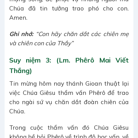
Chúa đã tin tưởng trao phó cho con.
Amen.
Ghi nhớ:
“Con hãy chăn dắt các chiên mẹ
và chiên con của Thầy”
Suy niệm 3: (Lm. Phêrô Mai Viết
Thắng)
Tin mừng hôm nay thánh Gioan thuật lại
việc Chúa Giêsu thẩm vấn Phêrô để trao
cho ngài sứ vụ chăn dắt đoàn chiên của
Chúa.
Trong cuộc thẩm vấn đó Chúa Giêsu
không hề hỏi Phêrô về trình độ học vấn, về