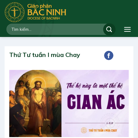
Bỏ
qua
nội
dung
Thứ Tư tuần I mùa Chay