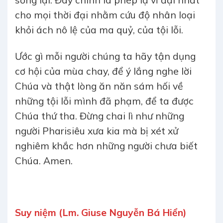
sống lại. Đây chính là phép lạ vĩ đại nhất
cho mọi thời đại nhằm cứu độ nhân loại
khỏi ách nô lệ của ma quỷ, của tội lỗi.
Ước gì mỗi người chúng ta hãy tận dụng
cơ hội của mùa chay, để ý lắng nghe lời
Chúa và thật lòng ăn năn sám hối về
những tội lỗi mình đã phạm, để ta được
Chúa thứ tha. Đừng chai lì như những
người Pharisiêu xưa kia mà bị xét xử
nghiêm khắc hơn những người chưa biết
Chúa. Amen.
Suy niệm (Lm. Giuse Nguyễn Bá Hiển)