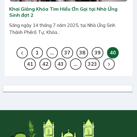
Khai Giảng Khóa Tìm Hiểu Ơn Gọi tại Nhà Ứng
Sinh đợt 2
Sáng ngày 14 tháng 7 năm 2025, tại Nhà Ứng Sinh
Thánh Phêrô Tự, Khóa...
1
…
37
38
39
40
41
42
43
…
323