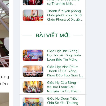
sự Thánh lễ kính
Thánh Tô-ma Tông đồ
Thánh lễ tuyên phong
tại Nhà thờ Chính tòa
Chân phước cho Tôi tớ
Hà Nội
Chúa Phanxicô Xaviê
Trương Bửu Diệp
BÀI VIẾT MỚI
Giáo Hạt Bắc Giang:
Học hỏi về Tông Huấn
Loan Báo Tin Mừng
Giáo Hạt Vĩnh Phúc:
Thánh Lễ Bế Giảng
Khóa Đào Tạo Giáo Lý
Lòng
Viên – Huynh Trưởng
Giáo Họ Cửa Sông –
iền.
Cấp II
xứ Hoà Loan: Cầu
Nguyện Tạ Ơn, Khép
Lại Khóa Huấn Luyện
Giáo Họ Quan Triều:
Giáo Lý Viên Cấp II
Chia Sẻ Yêu Thương