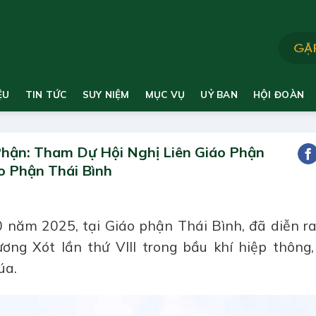
ỆU
TIN TỨC
SUY NIỆM
MỤC VỤ
UỶ BAN
HỘI ĐOÀN
hận: Tham Dự Hội Nghị Liên Giáo Phận
o Phận Thái Bình
 năm 2025, tại Giáo phận Thái Bình, đã diễn ra
ng Xót lần thứ VIII trong bầu khí hiệp thông,
úa.