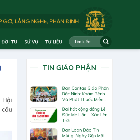
ĐỜI TU
SỨ VỤ
TƯ LIỆU
TIN GIÁO PHẬN
Ban Caritas Giáo Phận
Bắc Ninh: Khám Bệnh
 Hội
Và Phát Thuốc Miễn
Phí Tại Giáo Xứ Đồng
 cầu
Bài hát cộng đồng Lễ
Chương
Đức Mẹ Hồn – Xác Lên
Trời
Ban Loan Báo Tin
Mừng: Ngày Gặp Mặt