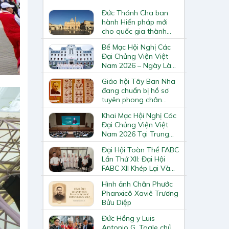
Đức Thánh Cha ban
hành Hiến pháp mới
cho quốc gia thành
Vatican
Bế Mạc Hội Nghị Các
Đại Chủng Viện Việt
Nam 2026 – Ngày Làm
Việc Cuối Cùng
Giáo hội Tây Ban Nha
đang chuẩn bị hồ sơ
tuyên phong chân
phước và phong thánh
Khai Mạc Hội Nghị Các
cho 3.344 vị
Đại Chủng Viện Việt
Nam 2026 Tại Trung
Tâm Mục Vụ Giáo
Đại Hội Toàn Thể FABC
Phận Vinh
Lần Thứ XII: Đại Hội
FABC XII Khép Lại Và
Mở Ra Một Hành Trình
Hình ảnh Chân Phước
Mới Cho Giáo Hội Tại
Phanxicô Xaviê Trương
Châu Á
Bửu Diệp
Đức Hồng y Luis
Antonio G. Tagle chủ