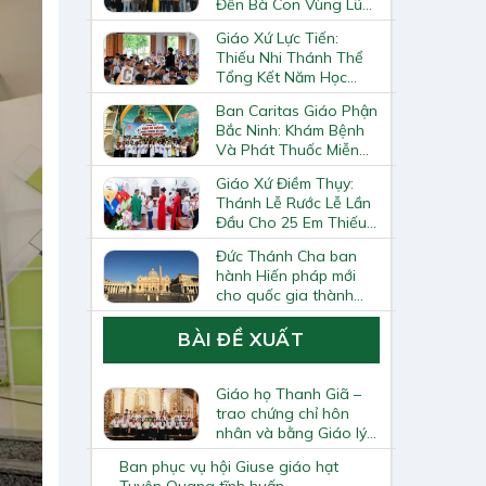
Đến Bà Con Vùng Lũ
Lai Châu
Giáo Xứ Lực Tiến:
Thiếu Nhi Thánh Thể
Tổng Kết Năm Học
Giáo Lý
Ban Caritas Giáo Phận
Bắc Ninh: Khám Bệnh
Và Phát Thuốc Miễn
Phí Tại Giáo Xứ Đồng
Giáo Xứ Điềm Thụy:
Chương
Thánh Lễ Rước Lễ Lần
Đầu Cho 25 Em Thiếu
Nhi
Đức Thánh Cha ban
hành Hiến pháp mới
cho quốc gia thành
Vatican
BÀI ĐỀ XUẤT
Giáo họ Thanh Giã –
trao chứng chỉ hôn
nhân và bằng Giáo lý
viên cấp 1
Ban phục vụ hội Giuse giáo hạt
Tuyên Quang tĩnh huấn