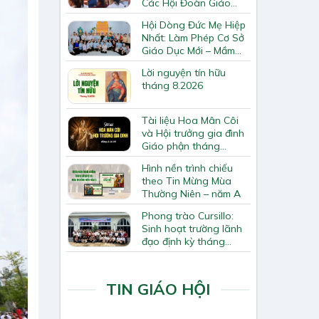
Các Hội Đoàn Giáo
Hạt Bắc Giang
Hội Dòng Đức Mẹ Hiệp
Nhất: Làm Phép Cơ Sở
Giáo Dục Mới – Mầm
Non Thiên Ân
Lời nguyện tín hữu
tháng 8.2026
Tài liệu Hoa Mân Côi
và Hội trưởng gia đình
Giáo phận tháng
8.2026
Hình nền trình chiếu
theo Tin Mừng Mùa
Thường Niên – năm A
Phong trào Cursillo:
Sinh hoạt trường lãnh
đạo định kỳ tháng
7/2026
TIN GIÁO HỘI