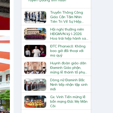
Truyền Thông Công
Giáo Cần Tầm Nhìn
Tiên Tri Về Sự Hiệp
Thông
Hội nghị thường niên
HĐGMVN kỳ I-2026:
Hoa trái hiệp hành sau
Ad Limina
ĐTC Phanxicô: Không
bao giờ đối thoại với
ma quỷ
Huynh đoàn giáo dân
Đaminh Giáo phận,
mừng lễ thánh tổ phụ
năm 2025
Dòng nữ Đaminh Bắc
Ninh tiếp nhận tập sinh
mới
Gx. Vinh Tiến mừng lễ
bổn mạng Đức Mẹ Mân
Côi