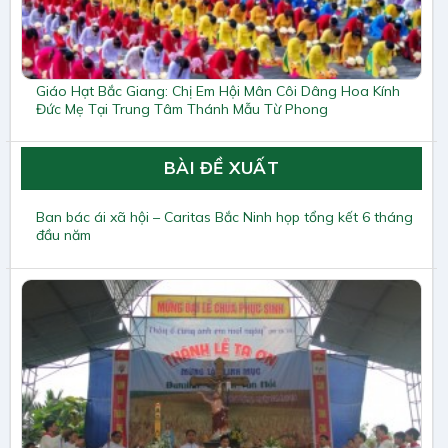
Giáo Hạt Bắc Giang: Chị Em Hội Mân Côi Dâng Hoa Kính
Đức Mẹ Tại Trung Tâm Thánh Mẫu Từ Phong
BÀI ĐỀ XUẤT
Ban bác ái xã hội – Caritas Bắc Ninh họp tổng kết 6 tháng
đầu năm