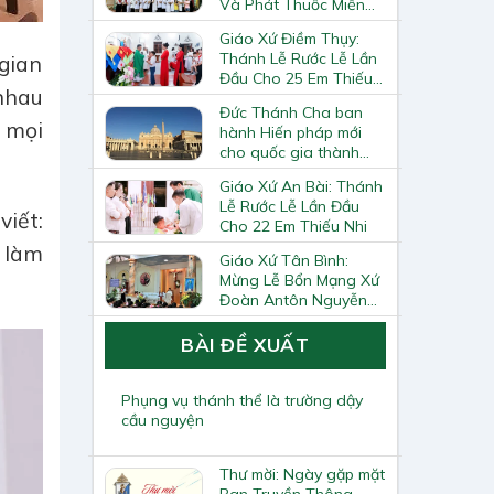
Và Phát Thuốc Miễn
Phí Tại Giáo Xứ Đồng
Giáo Xứ Điềm Thụy:
Chương
Thánh Lễ Rước Lễ Lần
gian
Đầu Cho 25 Em Thiếu
 nhau
Nhi
Đức Thánh Cha ban
 mọi
hành Hiến pháp mới
cho quốc gia thành
Vatican
Giáo Xứ An Bài: Thánh
Lễ Rước Lễ Lần Đầu
iết:
Cho 22 Em Thiếu Nhi
, làm
Giáo Xứ Tân Bình:
Mừng Lễ Bổn Mạng Xứ
Đoàn Antôn Nguyễn
Tiến Đích Và Bế Giảng
Năm Học Giáo Lý
BÀI ĐỀ XUẤT
2025–2026
Phụng vụ thánh thể là trường dậy
cầu nguyện
Thư mời: Ngày gặp mặt
Ban Truyền Thông