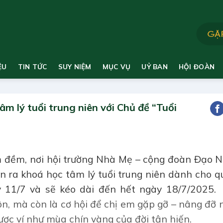
ỆU
TIN TỨC
SUY NIỆM
MỤC VỤ
UỶ BAN
HỘI ĐOÀN
 lý tuổi trung niên với Chủ đề “Tuổi
 đềm, nơi hội trường Nhà Mẹ – cộng đoàn Đạo N
 ra khoá học tâm lý tuổi trung niên dành cho qu
y 11/7 và sẽ kéo dài đến hết ngày 18/7/2025
ôn, mà còn là cơ hội để chị em gặp gỡ – nâng đỡ
được ví như mùa chín vàng của đời tận hiến.