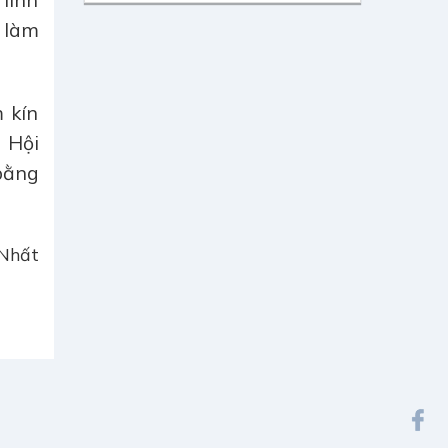
 làm
 kín
 Hội
 bằng
Nhất