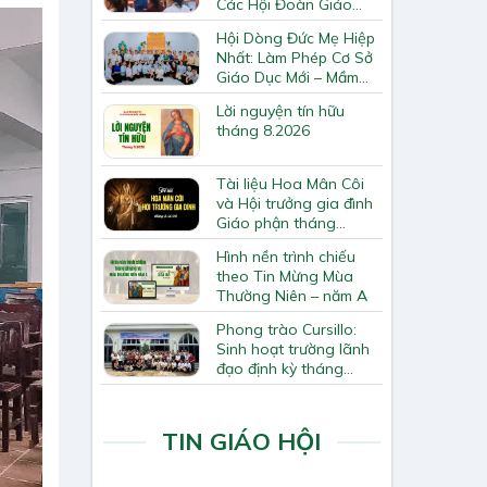
Các Hội Đoàn Giáo
Hạt Bắc Giang
Hội Dòng Đức Mẹ Hiệp
Nhất: Làm Phép Cơ Sở
Giáo Dục Mới – Mầm
Non Thiên Ân
Lời nguyện tín hữu
tháng 8.2026
Tài liệu Hoa Mân Côi
và Hội trưởng gia đình
Giáo phận tháng
8.2026
Hình nền trình chiếu
theo Tin Mừng Mùa
Thường Niên – năm A
Phong trào Cursillo:
Sinh hoạt trường lãnh
đạo định kỳ tháng
7/2026
TIN GIÁO HỘI