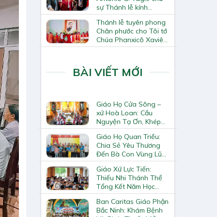
sự Thánh lễ kính
Thánh Tô-ma Tông đồ
Thánh lễ tuyên phong
tại Nhà thờ Chính tòa
Chân phước cho Tôi tớ
Hà Nội
Chúa Phanxicô Xaviê
Trương Bửu Diệp
BÀI VIẾT MỚI
Giáo Họ Cửa Sông –
xứ Hoà Loan: Cầu
Nguyện Tạ Ơn, Khép
Lại Khóa Huấn Luyện
Giáo Họ Quan Triều:
Giáo Lý Viên Cấp II
Chia Sẻ Yêu Thương
Đến Bà Con Vùng Lũ
Lai Châu
Giáo Xứ Lực Tiến:
Thiếu Nhi Thánh Thể
Tổng Kết Năm Học
Giáo Lý
Ban Caritas Giáo Phận
Bắc Ninh: Khám Bệnh