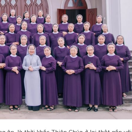
g ân, là thời khắc Thiên Chúa ở lại thật gần với