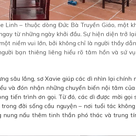
ie Linh – thuộc dòng Đức Bà Truyền Giáo, một k
ngay từ những ngày khởi đầu. Sự hiện diện trở lạ
ột niềm vui lớn, bởi không chỉ là người thầy dẫ
gười bạn thiêng liêng hiểu rõ tâm hồn và sứ vụ
ng sâu lắng, sơ Xavie giúp các dì nhìn lại chính
hiểu và đón nhận những chuyển biến nội tâm của
ng tiến trình ơn gọi. Từ đó, các dì được mời gọi
nở trong đời sống cầu nguyện – nơi tuổi tác khôn
g nung nấu thêm tinh thần phó thác và trung tín