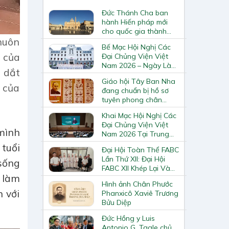
Đức Thánh Cha ban
hành Hiến pháp mới
cho quốc gia thành
Vatican
huôn
Bế Mạc Hội Nghị Các
i của
Đại Chủng Viện Việt
Nam 2026 – Ngày Làm
n dắt
Việc Cuối Cùng
Giáo hội Tây Ban Nha
 của
đang chuẩn bị hồ sơ
tuyên phong chân
phước và phong thánh
Khai Mạc Hội Nghị Các
cho 3.344 vị
Đại Chủng Viện Việt
 mình
Nam 2026 Tại Trung
Tâm Mục Vụ Giáo
 tuổi
Đại Hội Toàn Thể FABC
Phận Vinh
Lần Thứ XII: Đại Hội
 sống
FABC XII Khép Lại Và
g làm
Mở Ra Một Hành Trình
Hình ảnh Chân Phước
Mới Cho Giáo Hội Tại
 với
Phanxicô Xaviê Trương
Châu Á
Bửu Diệp
Đức Hồng y Luis
Antonio G. Tagle chủ