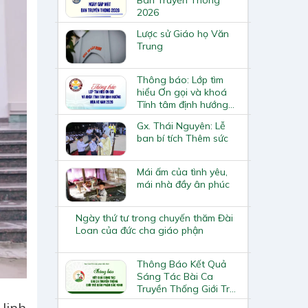
2026
Lược sử Giáo họ Văn
Trung
Thông báo: Lớp tìm
hiểu Ơn gọi và khoá
Tĩnh tâm định hướng
Mùa hè năm 2026
Gx. Thái Nguyên: Lễ
ban bí tích Thêm sức
Mái ấm của tình yêu,
mái nhà đầy ân phúc
Ngày thứ tư trong chuyến thăm Đài
Loan của đức cha giáo phận
Thông Báo Kết Quả
Sáng Tác Bài Ca
Truyền Thống Giới Trẻ
Giáo Phận Bắc Ninh
 linh