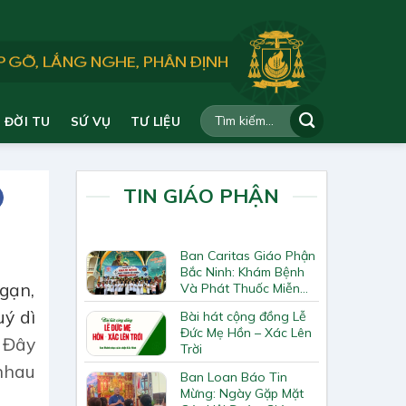
ĐỜI TU
SỨ VỤ
TƯ LIỆU
TIN GIÁO PHẬN
Ban Caritas Giáo Phận
Bắc Ninh: Khám Bệnh
gạn,
Và Phát Thuốc Miễn
Phí Tại Giáo Xứ Đồng
ý dì
Bài hát cộng đồng Lễ
Chương
Đức Mẹ Hồn – Xác Lên
.
Đây
Trời
 nhau
Ban Loan Báo Tin
Mừng: Ngày Gặp Mặt