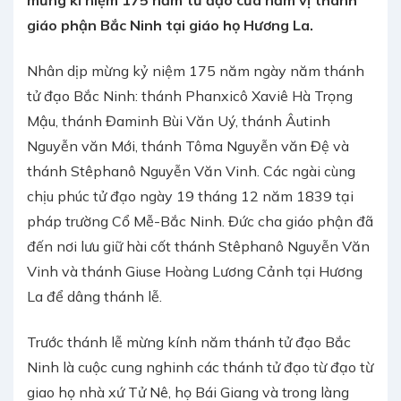
mừng kỉ niệm 175 năm tử đạo của năm vị thánh
giáo phận Bắc Ninh tại giáo họ Hương La.
Nhân dịp mừng kỷ niệm 175 năm ngày năm thánh
tử đạo Bắc Ninh: thánh Phanxicô Xaviê Hà Trọng
Mậu, thánh Đaminh Bùi Văn Uý, thánh Âutinh
Nguyễn văn Mới, thánh Tôma Nguyễn văn Đệ và
thánh Stêphanô Nguyễn Văn Vinh. Các ngài cùng
chịu phúc tử đạo ngày 19 tháng 12 năm 1839 tại
pháp trường Cổ Mễ-Bắc Ninh. Đức cha giáo phận đã
đến nơi lưu giữ hài cốt thánh Stêphanô Nguyễn Văn
Vinh và thánh Giuse Hoàng Lương Cảnh tại Hương
La để dâng thánh lễ.
Trước thánh lễ mừng kính năm thánh tử đạo Bắc
Ninh là cuộc cung nghinh các thánh tử đạo từ đạo từ
giao họ nhà xứ Tử Nê, họ Bái Giang và trong làng