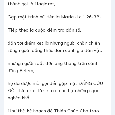
thành gọi là Nagiaret,
Gặp một trinh nữ…tên là Maria (Lc 1,26-38)
Tiếp theo là cuộc kiểm tra dân số,
dẫn tới điểm kết là những người chăn chiên
sống ngoài đồng thức đêm canh giữ đàn vật,
những người suốt đời lang thang trên cánh
đồng Belem,
họ đã được mời gọi đến gặp mặt ĐẤNG CỨU
ĐỘ, chính xác là sinh ra cho họ, những người
nghèo khổ.
Như thế, kế hoạch để Thiên Chúa Cha trao