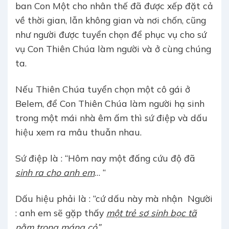
ban Con Một cho nhân thế đã được xếp đặt cả
về thời gian, lẫn không gian và nơi chốn, cũng
như người được tuyển chọn để phục vụ cho sứ
vụ Con Thiên Chúa làm người và ở cùng chúng
ta.
Nếu Thiên Chúa tuyển chọn một cô gái ở
Belem, để Con Thiên Chúa làm người hạ sinh
trong một mái nhà êm ấm thì sứ điệp và dấu
hiệu xem ra mâu thuẫn nhau.
Sứ điệp là : “Hôm nay một đấng cứu độ đã
sinh ra cho anh em
… “
Dấu hiệu phải là : “cứ dấu này mà nhận Người
: anh em sẽ gặp thấy
một trẻ sơ sinh bọc tã
nằm trong máng cỏ
”.