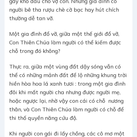
gây khổ đau cho vợ con. Những gia đình có
người bê tha rượu chè cờ bạc hay hút chích
thường dễ tan vỡ.
Một gia đình đổ vỡ, giữa một thế giới đổ vỡ,
Con Thiên Chúa làm người có thể kiếm được
chỗ trong đó không?
Thực ra, giữa một vùng đất dậy sóng vẫn có
thể có những mảnh đất để lộ những khung trời
hiền hòa hoa lá xanh tươi : trong một gia đình
đôi khi mất người cha nhưng được người mẹ,
hoặc ngược lại, nhờ vậy con cái có chỗ nương
thân, và Con Thiên Chúa làm người có chỗ để
thi thố quyền năng cứu độ.
Khi người con gái đi lấy chồng, các cô mơ một