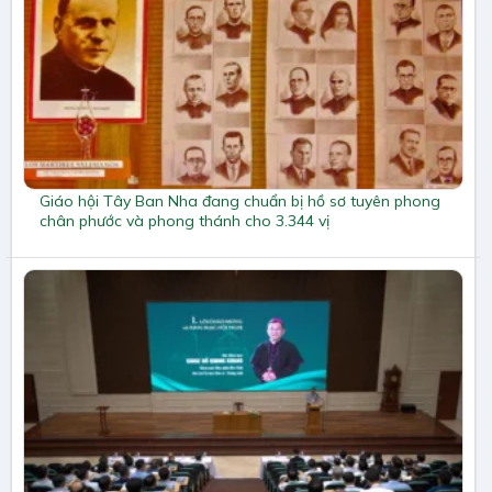
Giáo hội Tây Ban Nha đang chuẩn bị hồ sơ tuyên phong
chân phước và phong thánh cho 3.344 vị