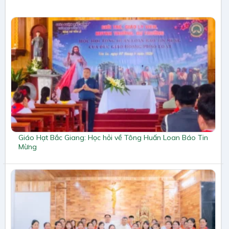
Giáo Hạt Bắc Giang: Học hỏi về Tông Huấn Loan Báo Tin
Mừng