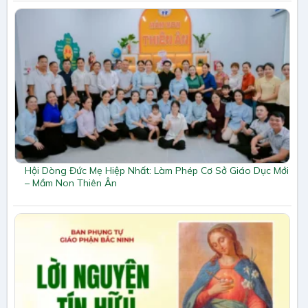
Hội Dòng Đức Mẹ Hiệp Nhất: Làm Phép Cơ Sở Giáo Dục Mới
– Mầm Non Thiên Ân