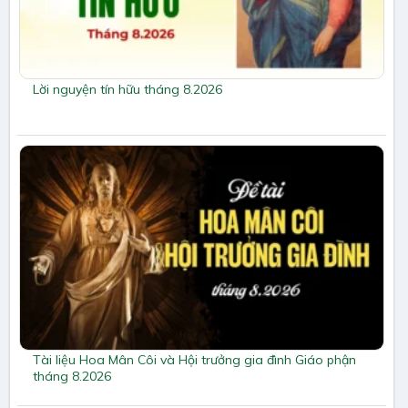
Lời nguyện tín hữu tháng 8.2026
Tài liệu Hoa Mân Côi và Hội trưởng gia đình Giáo phận
tháng 8.2026