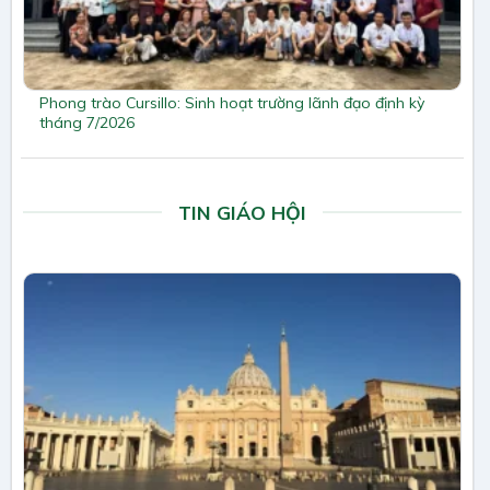
Phong trào Cursillo: Sinh hoạt trường lãnh đạo định kỳ
tháng 7/2026
TIN GIÁO HỘI