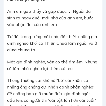
Anh em gặp thấy và gặp được, vì Người đã
sinh ra ngay dưới mái nhà của anh em, bước
vào phận đời của anh em.
Từ đó, trong từng mái nhà, đặc biệt những gia
đình nghèo khổ, có Thiên Chúa làm người và ở
cùng chúng ta.
Một gia đình nghèo, vẫn có thể ấm êm. Nhưng
có lắm nhà nghèo lại thêm cái eo.
Thông thường cái khó nó “bó” cái khôn, có
những ông chồng cứ “nhân danh phận nghèo”
để chẳng bao giờ muốn đưa gia đình ngóc
đầu lên, có người thì “cái tật lớn hơn cái tuổi”