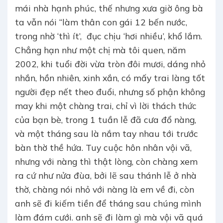
mái nhà hạnh phúc, thế nhưng xưa giờ ông bà
ta vẫn nói “làm thân con gái 12 bến nước,
trong nhờ ‘thì ít’, đục chịu ‘hơi nhiều’, khổ lắm.
Chẳng hạn như một chị mà tôi quen, năm
2002, khi tuổi đời vừa tròn đôi mươi, dáng nhỏ
nhắn, hồn nhiên, xinh xắn, có mấy trai làng tốt
người đẹp nết theo đuổi, nhưng số phận không
may khi một chàng trai, chỉ vì lời thách thức
của bạn bè, trong 1 tuần lễ đã cưa đổ nàng,
và một tháng sau là nắm tay nhau tới trước
bàn thờ thề hứa. Tuy cuộc hôn nhân vội vã,
nhưng với nàng thì thật lòng, còn chàng xem
ra cứ như nửa đùa, bởi lẽ sau thánh lễ ở nhà
thờ, chàng nói nhỏ với nàng là em về đi, còn
anh sẽ đi kiếm tiền để tháng sau chúng mình
làm đám cưới. anh sẽ đi làm gì mà vội vã quá