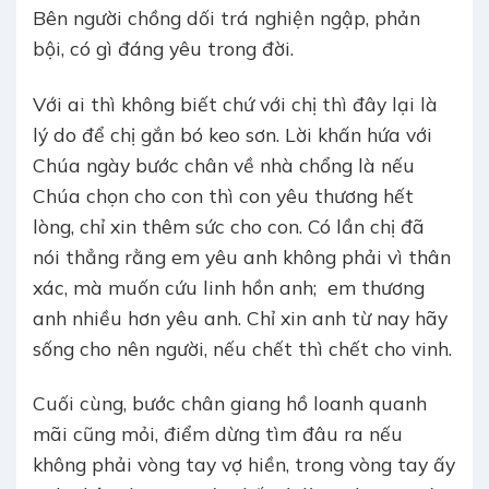
Bên người chồng dối trá nghiện ngập, phản
bội, có gì đáng yêu trong đời.
Với ai thì không biết chứ với chị thì đây lại là
lý do để chị gắn bó keo sơn. Lời khấn hứa với
Chúa ngày bước chân về nhà chổng là nếu
Chúa chọn cho con thì con yêu thương hết
lòng, chỉ xin thêm sức cho con. Có lần chị đã
nói thẳng rằng em yêu anh không phải vì thân
xác, mà muốn cứu linh hồn anh; em thương
anh nhiều hơn yêu anh. Chỉ xin anh từ nay hãy
sống cho nên người, nếu chết thì chết cho vinh.
Cuối cùng, bước chân giang hồ loanh quanh
mãi cũng mỏi, điểm dừng tìm đâu ra nếu
không phải vòng tay vợ hiền, trong vòng tay ấy