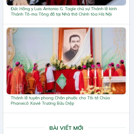
Đức Hồng y Luis Antonio G. Tagle chủ sự Thánh lễ kính
Thánh Tô-ma Tông đồ tại Nhà thờ Chính tòa Hà Nội
Thánh lễ tuyên phong Chân phước cho Tôi tớ Chúa
Phanxicô Xaviê Trương Bửu Diệp
BÀI VIẾT MỚI