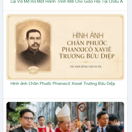
Lại Và Mở Ra Một Hành Trình Mới Cho Giáo Hội Tại Châu Á
Hình ảnh Chân Phước Phanxicô Xaviê Trương Bửu Diệp