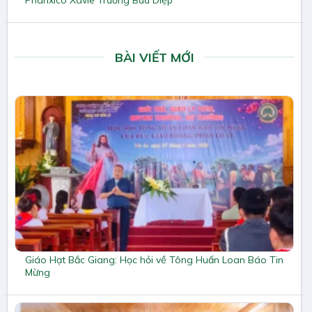
Phanxicô Xaviê Trương Bửu Diệp
BÀI VIẾT MỚI
Giáo Hạt Bắc Giang: Học hỏi về Tông Huấn Loan Báo Tin
Mừng