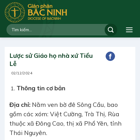
Bỏ
qua
nội
dung
Lược sử Giáo họ nhà xứ Tiểu
Lễ
02/12/2024
Thông tin cơ bản
Địa chỉ:
Nằm ven bờ đê Sông Cầu, bao
gồm các xóm: Việt Cường, Trà Thị, Rùa
thuộc xã Đông Cao, thị xã Phổ Yên, tỉnh
Thái Nguyên.