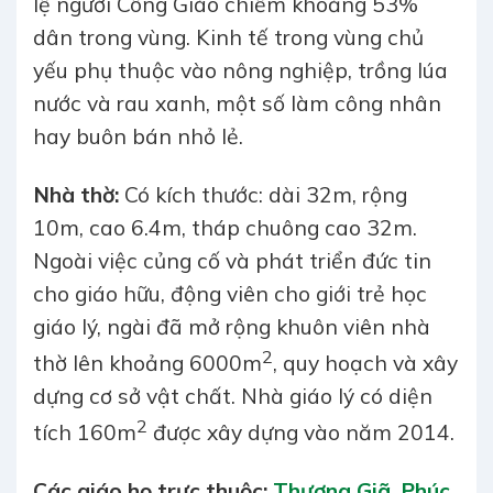
lệ người Công Giáo chiếm khoảng 53%
dân trong vùng. Kinh tế trong vùng chủ
yếu phụ thuộc vào nông nghiệp, trồng lúa
nước và rau xanh, một số làm công nhân
hay buôn bán nhỏ lẻ.
Nhà
thờ
:
Có kích thước: dài 32m, rộng
10m, cao 6.4m, tháp chuông cao 32m.
Ngoài việc củng cố và phát triển đức tin
cho giáo hữu, động viên cho giới trẻ học
giáo lý, ngài đã mở rộng khuôn viên nhà
2
thờ lên khoảng 6000m
, quy hoạch và xây
dựng cơ sở vật chất. Nhà giáo lý có diện
2
tích 160m
được xây dựng vào năm 2014.
Các giáo họ trực thuộc:
Thượng Giã
, Phúc