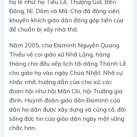
họ lẻ như: họ Tiểu Lễ, Thượng Giã, Bến
Đông, Nỉ, Dõm và Mã. Cha đã động viên,
khuyến khích giáo dân đóng góp tiền của
để chuẩn bị xây nhà thờ.
Năm 2005, cha Đaminh Nguyễn Quang
Thiều về coi giáo xứ Nhã Lộng, hàng
tháng cha đều xếp lịch tới dâng Thánh Lễ
cho giáo họ vào ngày Chúa Nhật. Nhờ sự
nhắc nhở, hướng dẫn của cha xứ, các
đoàn hội như hội Mân Côi, hội Trưởng gia
đình, Huynh đoàn giáo dân Đaminh của
dân họ dần được xây dựng và củng cố, đời
sống đức tin của giáo dân ngày một vững
chắc hơn.