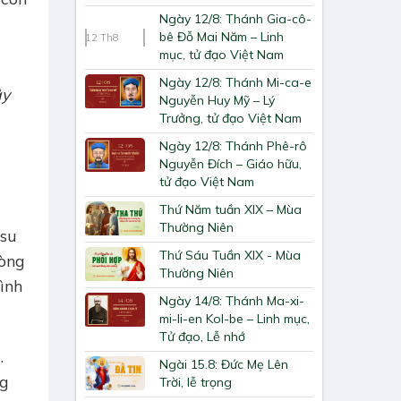
Ngày 12/8: Thánh Gia-cô-
bê Đỗ Mai Năm – Linh
12
Th8
mục, tử đạo Việt Nam
Ngày 12/8: Thánh Mi-ca-e
ây
Nguyễn Huy Mỹ – Lý
Trưởng, tử đạo Việt Nam
Ngày 12/8: Thánh Phê-rô
Nguyễn Đích – Giáo hữu,
tử đạo Việt Nam
Thứ Năm tuần XIX – Mùa
Thường Niên
êsu
Thứ Sáu Tuần XIX - Mùa
lòng
Thường Niên
ình
Ngày 14/8: Thánh Ma-xi-
mi-li-en Kol-be – Linh mục,
Tử đạo, Lễ nhớ
.
Ngài 15.8: Đức Mẹ Lên
ng
Trời, lễ trọng