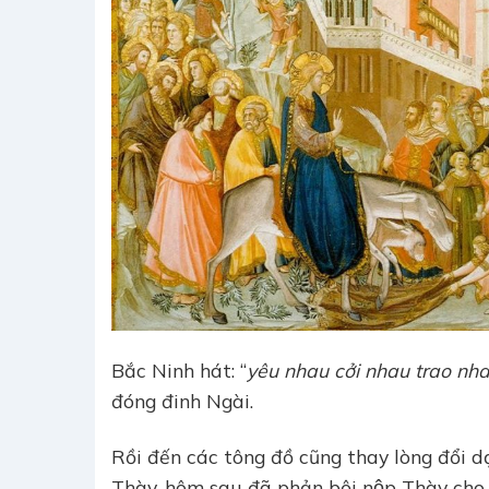
Bắc Ninh hát: “
yêu nhau cởi nhau trao nh
đóng đinh Ngài.
Rồi đến các tông đồ cũng thay lòng đổi dạ.
Thày, hôm sau đã phản bội nộp Thày cho k