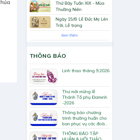
Chúa
Thứ Bảy Tuần XIX - Mùa
Thường Niên
Ngày 15/8: Lễ Đức Mẹ Lên
Trời, Lễ trọng
Xem thêm
THÔNG BÁO
Linh thao tháng 9.2026
Thư mời mừng lễ
Thánh Tổ phụ Đaminh
-2026
Thông báo chương
trình thường huấn cho
ban phục vụ các đoàn
hội Tông huấn về loan
THÔNG BÁO TẬP
báo Tin Mừng
HUẤN & HỘI THẢO