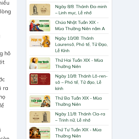
hiều
Ngày 8/8: Thánh Đa-minh
 lòng
– Linh mục, Lễ nhớ
Chúa Nhật Tuần XIX -
Mùa Thường Niên năm A
g
Ngày 10/08: Thánh
Laurensô, Phó tế, Tử Đạo,
Lễ Kính
ng hô
Thứ Hai Tuần XIX - Mùa
ét
Thường Niên
Ngày 10/8: Thánh Lô-ren-
ớc
sô – Phó tế, Tử đạo, Lễ
i ra
kính
họ
Thứ Ba Tuần XIX - Mùa
Thường Niên
để
Ngày 11/8: Thánh Cla-ra
– Trinh nữ, Lễ nhớ
i
Thứ Tư Tuần XIX - Mùa
Thường Niên
còn