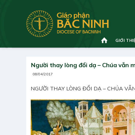
Bỏ
qua
nội
dung
GIỚI THI
Người thay lòng đổi dạ – Chúa vẫn m
08/04/2017
NGƯỜI THAY LÒNG ĐỔI DẠ – CHÚA VẪ