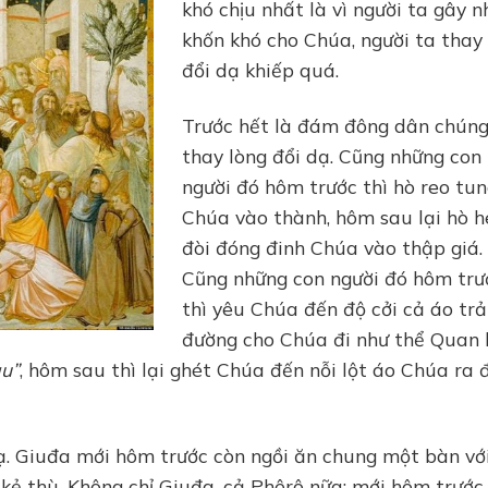
khó chịu nhất là vì người ta gây n
khốn khó cho Chúa, người ta thay
đổi dạ khiếp quá.
Trước hết là đám đông dân chún
thay lòng đổi dạ. Cũng những con
người đó hôm trước thì hò reo tu
Chúa vào thành, hôm sau lại hò h
đòi đóng đinh Chúa vào thập giá.
Cũng những con người đó hôm trư
thì yêu Chúa đến độ cởi cả áo trả
đường cho Chúa đi như thể Quan 
au”
, hôm sau thì lại ghét Chúa đến nỗi lột áo Chúa ra 
 Giuđa mới hôm trước còn ngồi ăn chung một bàn vớ
ẻ thù. Không chỉ Giuđa, cả Phêrô nữa: mới hôm trước 