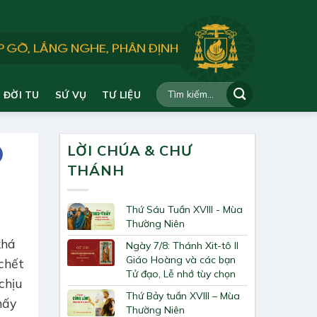
ĐỜI TU
SỨ VỤ
TƯ LIỆU
LỜI CHÚA & CHƯ
THÁNH
Thứ Sáu Tuần XVIII - Mùa
Thường Niên
khá
Ngày 7/8: Thánh Xit-tô II
Giáo Hoàng và các bạn
chết
Tử đạo, Lễ nhớ tùy chọn
chịu
Thứ Bảy tuần XVIII – Mùa
hấy
Thường Niên