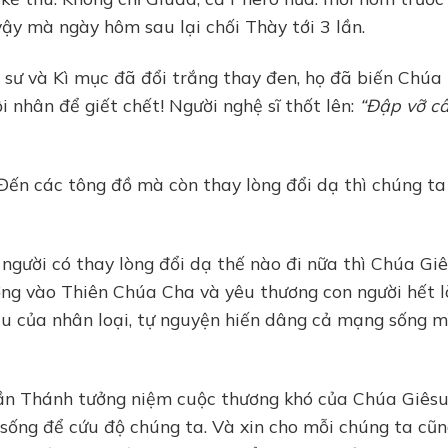
vậy mà ngày hôm sau lại chối Thày tới 3 lần.
 sư và Kì mục đã đổi trắng thay đen, họ đã biến Chúa
 nhân để giết chết! Người nghệ sĩ thốt lên:
“Đập vỡ c
Đến các tông đồ mà còn thay lòng đổi dạ thì chúng ta
người có thay lòng đổi dạ thế nào đi nữa thì Chúa Gi
ởng vào Thiên Chúa Cha và yêu thương con người hết 
u của nhân loại, tự nguyện hiến dâng cả mạng sống m
ần Thánh tưởng niệm cuộc thương khó của Chúa Giêsu
ống để cứu độ chúng ta. Và xin cho mỗi chúng ta cũ