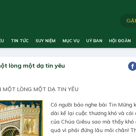
ỆU
TIN TỨC
SUY NIỆM
MỤC VỤ
UỶ BAN
HỘI ĐOÀN
ột lòng một dạ tin yêu
N MỘT LÒNG MỘT DẠ TIN YÊU
Có người bảo nghe bài Tin Mừng 
dài kể lại cuộc thương khó và cái 
của Chúa Giêsu sao mà thấy khó 
quá vì phải đứng lâu mỏi chân! T