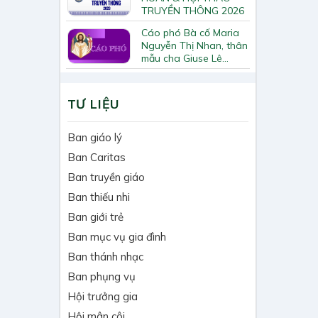
TRUYỀN THÔNG 2026
Cáo phó Bà cố Maria
Nguyễn Thị Nhan, thân
mẫu cha Giuse Lê
Quốc Chinh
TƯ LIỆU
Ban giáo lý
Ban Caritas
Ban truyền giáo
Ban thiếu nhi
Ban giới trẻ
Ban mục vụ gia đình
Ban thánh nhạc
Ban phụng vụ
Hội trưởng gia
Hội mân côi