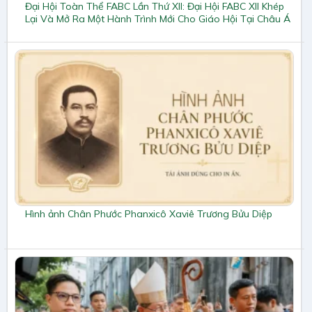
Đại Hội Toàn Thể FABC Lần Thứ XII: Đại Hội FABC XII Khép
Lại Và Mở Ra Một Hành Trình Mới Cho Giáo Hội Tại Châu Á
Hình ảnh Chân Phước Phanxicô Xaviê Trương Bửu Diệp