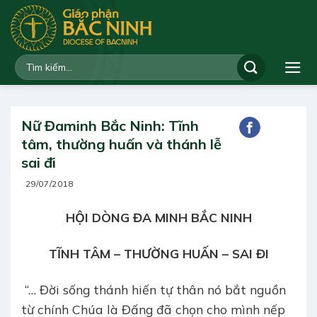
Bỏ
qua
nội
dung
Nữ Đaminh Bắc Ninh: Tĩnh
tâm, thường huấn và thánh lễ
sai đi
29/07/2018
HỘI DÒNG ĐA MINH BẮC NINH
TĨNH TÂM – THƯỜNG HUẤN – SAI ĐI
“… Đời sống thánh hiến tự thân nó bắt nguồn
từ chính Chúa là Đấng đã chọn cho mình nếp