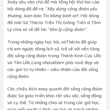
Xoáy sâu vào chủ đề mà tổng hội thứ hai của
hội dòng đã đề ra: “
Xây dựng cộng đoàn yêu
thương, loan báo Tin Mừng bình an
”. Hội dòng
đã mời Sơ Thécla Trần Thị Giồng, Tiến sĩ Tâm
Lý chia sẻ về đề tài “
tâm lý cộng đoàn”.
Trong những ngày học hỏi, sơThécla đã giúp
chị em ngược dòng lịch sử, trở về với nền tảng
đời sống cộng đoàn trong Thánh Kinh Cựu Ước
và Tân Ước,cùng nhaukhám phá ravẻ đẹp và
các giá trị tự nhiên – siêu nhiên của đời sống
cộng đoàn.
Các chiều kích xoay quanh đời sống cộng đoàn
được Sơ giáo triển khai rất sâu sắc, sống động
và cụ thể. Từ những chia sẻ trong các giờ học,
giúp mỗi người ý thức vai trò và trách nhiệm