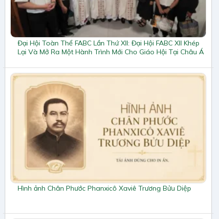
Đại Hội Toàn Thể FABC Lần Thứ XII: Đại Hội FABC XII Khép
Lại Và Mở Ra Một Hành Trình Mới Cho Giáo Hội Tại Châu Á
Hình ảnh Chân Phước Phanxicô Xaviê Trương Bửu Diệp