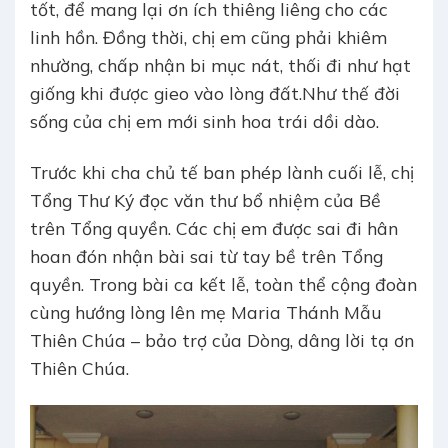
tốt, để mang lại ơn ích thiêng liêng cho các
linh hồn. Đồng thời, chị em cũng phải khiêm
nhường, chấp nhận bi mục nát, thối đi như hạt
giống khi được gieo vào lòng đất.Như thế đời
sống của chị em mới sinh hoa trái dồi dào.
Trước khi cha chủ tế ban phép lành cuối lễ, chị
Tổng Thư Ký đọc văn thư bổ nhiệm của Bề
trên Tổng quyền. Các chị em được sai đi hân
hoan đón nhận bài sai từ tay bề trên Tổng
quyền. Trong bài ca kết lễ, toàn thể cộng đoàn
cùng hướng lòng lên mẹ Maria Thánh Mẫu
Thiên Chúa – bảo trợ của Dòng, dâng lời tạ ơn
Thiên Chúa.