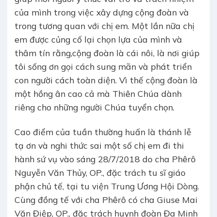
của mình trong việc xây dựng cộng đoàn và
trong tương quan với chị em. Một lần nữa chị
em được củng cố lại chọn lựa của mình và
thâm tín rằng,cộng đoàn là cái nôi, là nơi giúp
tôi sống ơn gọi cách sung mãn và phát triển
con người cách toàn diện. Vì thế cộng đoàn là
một hồng ân cao cả mà Thiên Chúa dành
riêng cho những người Chúa tuyển chọn.
Cao điểm của tuần thường huấn là thánh lễ
tạ ơn và nghi thức sai một số chị em đi thi
hành sứ vụ vào sáng 28/7/2018 do cha Phêrô
Nguyễn Văn Thủy, OP., đặc trách tu sĩ giáo
phận chủ tế, tại tu viện Trung Ương Hội Dòng.
Cùng đồng tế với cha Phêrô có cha Giuse Mai
Văn Điệp, OP., đặc trách huynh đoàn Đa Minh