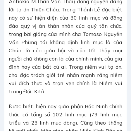
Antiokia M.Thân Văn Thái) đồng nguyện dâng
lời tạ ơn Thiên Chúa. Trong Thánh Lễ đặc biệt
này có sự hiện diện của 30 linh mục và đông
đảo quý vị ân thân nhân của quý tân chức,
trong bài giảng của mình cha Tomaso Nguyễn
Văn Phùng tái khẳng định linh mục là của
Chúa, là của giáo hội và của tất thảy mọi
người chứ không còn là của chính mình, của gia
đình hay của bất cứ ai. Trong niềm vui tạ ơn,
cha đặc trách giới trẻ nhấn mạnh rằng niềm
vui đích thực và trọn vẹn chính là Niềm vui
trong Đức Kitô.
Được biết, hiện nay giáo phận Bắc Ninh chính
thức có tổng số 102 linh mục (79 linh mục
triều và 23 linh mục dòng). Cũng theo thống
kê mới nhất, hiện giáo phận Miền Kinh Bắc có