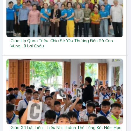
Giáo Họ Quan Triều: Chia Sẻ Yêu Thương Đến Bà Con
Vùng Lũ Lai Châu
Giáo Xứ Lực Tiến: Thiếu Nhi Thánh Thể Tổng Kết Năm Học