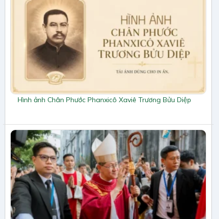
Hình ảnh Chân Phước Phanxicô Xaviê Trương Bửu Diệp