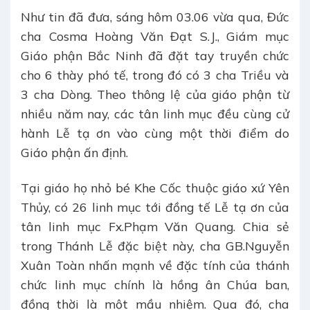
Như tin đã đưa, sáng hôm 03.06 vừa qua, Đức
cha Cosma Hoàng Văn Đạt S.J., Giám mục
Giáo phận Bắc Ninh đã đặt tay truyền chức
cho 6 thày phó tế, trong đó có 3 cha Triều và
3 cha Dòng. Theo thông lệ của giáo phận từ
nhiều năm nay, các tân linh mục đều cùng cử
hành Lễ tạ ơn vào cùng một thời điểm do
Giáo phận ấn định.
Tại giáo họ nhỏ bé Khe Cốc thuộc giáo xứ Yên
Thủy, có 26 linh mục tới đồng tế Lễ tạ ơn của
tân linh mục Fx.Phạm Văn Quang. Chia sẻ
trong Thánh Lễ đặc biệt này, cha GB.Nguyễn
Xuân Toàn nhấn mạnh về đặc tính của thánh
chức linh mục chính là hồng ân Chúa ban,
đồng thời là một mầu nhiệm. Qua đó, cha