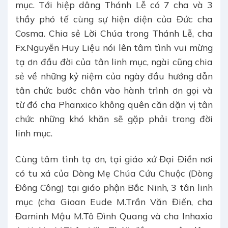
mục. Tới hiệp dâng Thánh Lễ có 7 cha và 3
thầy phó tế cùng sự hiện diện của Đức cha
Cosma. Chia sẻ Lời Chúa trong Thánh Lễ, cha
Fx.Nguyễn Huy Liệu nói lên tâm tình vui mừng
tạ ơn đầu đời của tân linh mục, ngài cũng chia
sẻ về những kỷ niệm của ngày đầu hướng dẫn
tân chức bước chân vào hành trình ơn gọi và
từ đó cha Phanxico không quên căn dặn vị tân
chức những khó khăn sẽ gặp phải trong đời
linh mục.
Cùng tâm tình tạ ơn, tại giáo xứ Đại Điền nơi
có tu xá của Dòng Mẹ Chúa Cứu Chuộc (Dòng
Đông Công) tại giáo phận Bắc Ninh, 3 tân linh
mục (cha Gioan Eude M.Trần Văn Điến, cha
Đaminh Mậu M.Tô Đình Quang và cha Inhaxio