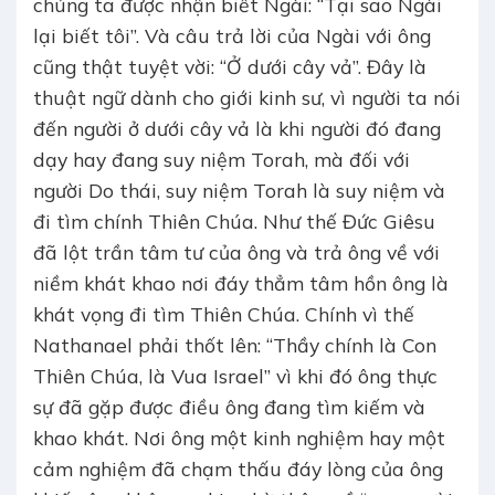
chúng ta được nhận biết Ngài: “Tại sao Ngài
lại biết tôi”. Và câu trả lời của Ngài với ông
cũng thật tuyệt vời: “Ở dưới cây vả”. Đây là
thuật ngữ dành cho giới kinh sư, vì người ta nói
đến người ở dưới cây vả là khi người đó đang
dạy hay đang suy niệm Torah, mà đối với
người Do thái, suy niệm Torah là suy niệm và
đi tìm chính Thiên Chúa. Như thế Đức Giêsu
đã lột trần tâm tư của ông và trả ông về với
niềm khát khao nơi đáy thẳm tâm hồn ông là
khát vọng đi tìm Thiên Chúa. Chính vì thế
Nathanael phải thốt lên: “Thầy chính là Con
Thiên Chúa, là Vua Israel” vì khi đó ông thực
sự đã gặp được điều ông đang tìm kiếm và
khao khát. Nơi ông một kinh nghiệm hay một
cảm nghiệm đã chạm thấu đáy lòng của ông