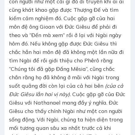
con người như một cái gì đó di truyền khi ai ai
cũng khát khao gặp được Thượng Đế và tìm
kiếm cảm nghiệm đó. Cuộc gặp gỡ của hai
môn đệ ông Gioan với Đức Giêsu để phải đi
theo và “Đến mà xem” rồi ở lại với Ngài ngày
hôm đó. Nếu không gặp được Đức Giêsu thì
chắc hẳn hai môn đệ đã không một lần nữa đi
tìm Ngài để rồi giới thiệu cho Phêrô rằng:
“Chúng tôi đã gặp Đấng Mêsia”, cũng chắc
chắn rằng họ đã không ở mãi với Ngài trong
suốt quãng đời còn lại của cả hai bên
(của cả
Đức Giêsu lẫn hai vị này)
. Cuộc gặp gỡ của Đức
Giêsu với Nathanael mang đầy ý nghĩa. Đức
Giêsu cho thấy chính Ngài như một con người
sống động. Với Ngài, chúng ta hiện diện trong
mối tương quan sâu xa nhất trước cả khi