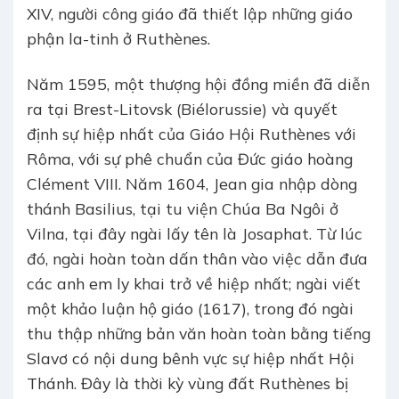
XIV, người công giáo đã thiết lập những giáo
phận la-tinh ở Ruthènes.
Năm 1595, một thượng hội đồng miền đã diễn
ra tại Brest-Litovsk (Biélorussie) và quyết
định sự hiệp nhất của Giáo Hội Ruthènes với
Rôma, với sự phê chuẩn của Đức giáo hoàng
Clément VIII. Năm 1604, Jean gia nhập dòng
thánh Basilius, tại tu viện Chúa Ba Ngôi ở
Vilna, tại đây ngài lấy tên là Josaphat. Từ lúc
đó, ngài hoàn toàn dấn thân vào việc dẫn đưa
các anh em ly khai trở về hiệp nhất; ngài viết
một khảo luận hộ giáo (1617), trong đó ngài
thu thập những bản văn hoàn toàn bằng tiếng
Slavơ có nội dung bênh vực sự hiệp nhất Hội
Thánh. Đây là thời kỳ vùng đất Ruthènes bị