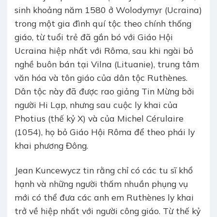
sinh khoảng năm 1580 ở Wolodymyr (Ucraina)
trong một gia đình quí tộc theo chính thống
giáo, từ tuổi trẻ đã gắn bó với Giáo Hội
Ucraina hiệp nhất với Rôma, sau khi ngài bỏ
nghề buôn bán tại Vilna (Lituanie), trung tâm
văn hóa và tôn giáo của dân tộc Ruthènes.
Dân tộc này đã được rao giảng Tin Mừng bởi
người Hi Lạp, nhưng sau cuộc ly khai của
Photius (thế kỷ X) và của Michel Cérulaire
(1054), họ bỏ Giáo Hội Rôma để theo phái ly
khai phương Đông.
Jean Kuncewycz tin rằng chỉ có các tu sĩ khổ
hạnh và những người thấm nhuần phụng vụ
mới có thể đưa các anh em Ruthènes ly khai
trở về hiệp nhất với người công giáo. Từ thế kỷ