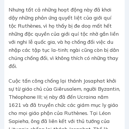
Nhưng tất cả những hoạt động này đã khơi
dậy những phản ứng quyết liệt của giới quí
tộc Ruthènes, vì họ thấy bị đe doạ mất hết
những đặc quyền của giới quí tộc nhờ gắn liền
với nghi lễ quốc gia, và họ chống đối việc du
nhập các tập tục la-tinh; ngài cũng còn bị dân
chúng chống đối, vì không thích có những thay
đổi.
Cuộc tấn công chống lại thánh Josaphat khởi
sự từ giáo chủ của Giêrusalem, người Byzantin,
Théophane III; vị này đã đến Ucraina năm
1621 và đã truyền chức các giám mục ly giáo
cho mọi giáo phận của Ruthènes. Tại Léon
Sapieha, ông đã liên kết với thủ tướng của
Lituanie chống lại thánh Josaphat. Thế là