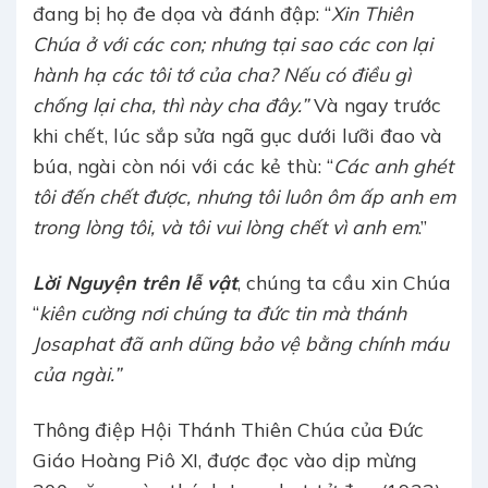
đang bị họ đe dọa và đánh đập: “
Xin Thiên
Chúa ở với các con; nhưng tại sao các con lại
hành hạ các tôi tớ của cha? Nếu có điều gì
chống lại cha, thì này cha đây.”
Và ngay trước
khi chết, lúc sắp sửa ngã gục dưới lưỡi đao và
búa, ngài còn nói với các kẻ thù: “
Các anh ghét
tôi đến chết được, nhưng tôi luôn ôm ấp anh em
trong lòng tôi, và tôi vui lòng chết vì anh em
.”
Lời Nguyện trên lễ vật
, chúng ta cầu xin Chúa
“
kiên cường nơi chúng ta đức tin mà thánh
Josaphat đã anh dũng bảo vệ bằng chính máu
của ngài.”
Thông điệp Hội Thánh Thiên Chúa của Đức
Giáo Hoàng Piô XI, được đọc vào dịp mừng