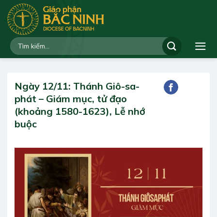
Bỏ
qua
nội
dung
Ngày 12/11: Thánh Giô-sa-
phát – Giám mục, tử đạo
(khoảng 1580-1623), Lễ nhớ
buộc