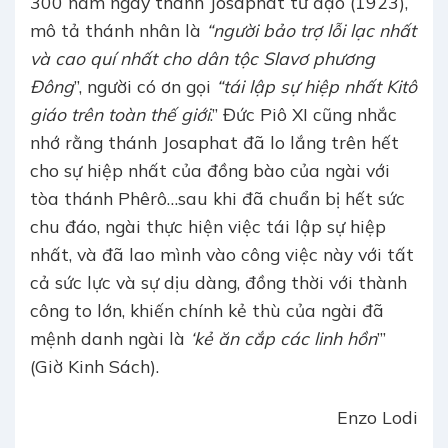
300 năm ngày thánh Josaphat tử đạo (1923),
mô tả thánh nhân là
“người bảo trợ lỗi lạc nhất
và cao quí nhất cho dân tộc Slavơ phương
Đông
”, người có ơn gọi
“tái lập sự hiệp nhất Kitô
giáo trên toàn thế giới
.” Đức Piô XI cũng nhắc
nhớ rằng thánh Josaphat đã lo lắng trên hết
cho sự hiệp nhất của đồng bào của ngài với
tòa thánh Phêrô…sau khi đã chuẩn bị hết sức
chu đáo, ngài thực hiện việc tái lập sự hiệp
nhất, và đã lao mình vào công việc này với tất
cả sức lực và sự dịu dàng, đồng thời với thành
công to lớn, khiến chính kẻ thù của ngài đã
mệnh danh ngài là
‘kẻ ăn cắp các linh hồn
’”
(Giờ Kinh Sách).
Enzo Lodi