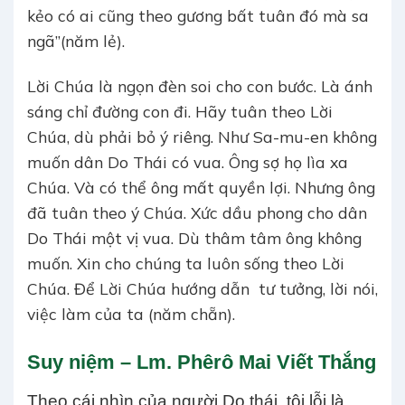
kẻo có ai cũng theo gương bất tuân đó mà sa
ngã”(năm lẻ).
Lời Chúa là ngọn đèn soi cho con bước. Là ánh
sáng chỉ đường con đi. Hãy tuân theo Lời
Chúa, dù phải bỏ ý riêng. Như Sa-mu-en không
muốn dân Do Thái có vua. Ông sợ họ lìa xa
Chúa. Và có thể ông mất quyền lợi. Nhưng ông
đã tuân theo ý Chúa. Xức dầu phong cho dân
Do Thái một vị vua. Dù thâm tâm ông không
muốn. Xin cho chúng ta luôn sống theo Lời
Chúa. Để Lời Chúa hướng dẫn tư tưởng, lời nói,
việc làm của ta (năm chẵn).
Suy niệm – Lm. Phêrô Mai Viết Thắng
Theo cái nhìn của người Do thái, tội lỗi là