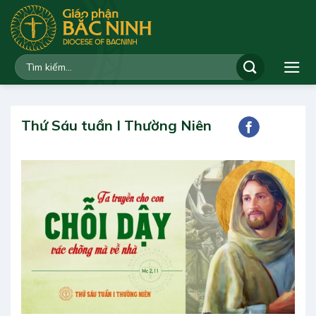
Bỏ
qua
nội
dung
Thứ Sáu tuần I Thường Niên