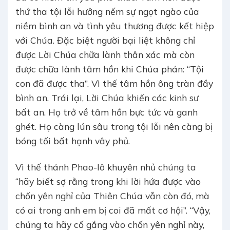
thứ tha tội lỗi hưởng nếm sự ngọt ngào của
niềm bình an và tình yêu thương được kết hiệp
với Chúa. Đặc biệt người bại liệt không chỉ
được Lời Chúa chữa lành thân xác mà còn
được chữa lành tâm hồn khi Chúa phán: “Tội
con đã được tha”. Vì thế tâm hồn ông tràn đầy
bình an. Trái lại, Lời Chúa khiến các kinh sư
bất an. Họ trở về tâm hồn bực tức và ganh
ghét. Họ càng lún sâu trong tội lỗi nên càng bị
bóng tối bất hạnh vây phủ.
Vì thế thánh Phao-lô khuyên nhủ chúng ta
“hãy biết sợ rằng trong khi lời hứa được vào
chốn yên nghỉ của Thiên Chúa vẫn còn đó, mà
có ai trong anh em bị coi đã mất cơ hội”. “Vậy,
chúng ta hãy cố gắng vào chốn yên nghỉ này,